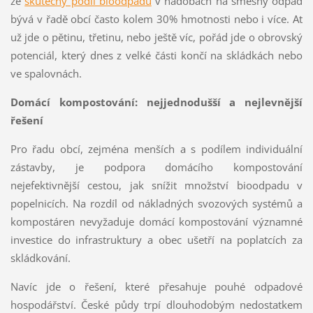
že
skutečný podíl bioodpadu
v nádobách na směsný odpad
bývá v řadě obcí často kolem 30% hmotnosti nebo i více. Ať
už jde o pětinu, třetinu, nebo ještě víc, pořád jde o obrovský
potenciál, který dnes z velké části končí na skládkách nebo
ve spalovnách.
Domácí kompostování: nejjednodušší a nejlevnější
řešení
Pro řadu obcí, zejména menších a s podílem individuální
zástavby, je podpora domácího kompostování
nejefektivnější cestou, jak snížit množství bioodpadu v
popelnicích. Na rozdíl od nákladných svozových systémů a
kompostáren nevyžaduje domácí kompostování významné
investice do infrastruktury a obec ušetří na poplatcích za
skládkování.
Navíc jde o řešení, které přesahuje pouhé odpadové
hospodářství. České půdy trpí dlouhodobým nedostatkem