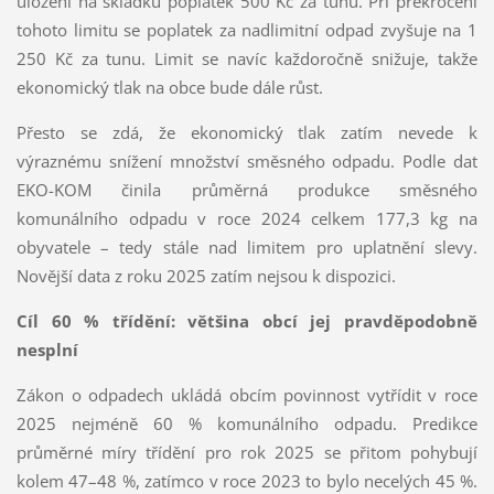
uložení na skládku poplatek 500 Kč za tunu. Při překročení
tohoto limitu se poplatek za nadlimitní odpad zvyšuje na 1
250 Kč za tunu. Limit se navíc každoročně snižuje, takže
ekonomický tlak na obce bude dále růst.
Přesto se zdá, že ekonomický tlak zatím nevede k
výraznému snížení množství směsného odpadu. Podle dat
EKO-KOM činila průměrná produkce směsného
komunálního odpadu v roce 2024 celkem 177,3 kg na
obyvatele – tedy stále nad limitem pro uplatnění slevy.
Novější data z roku 2025 zatím nejsou k dispozici.
Cíl 60 % třídění: většina obcí jej pravděpodobně
nesplní
Zákon o odpadech ukládá obcím povinnost vytřídit v roce
2025 nejméně 60 % komunálního odpadu. Predikce
průměrné míry třídění pro rok 2025 se přitom pohybují
kolem 47–48 %, zatímco v roce 2023 to bylo necelých 45 %.