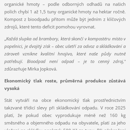
organické hmoty – podle odborných odhadů na našich
polích chybí 1 až 1,5 tuny organické hmoty na hektar ročně.
Kompost z bioodpadu přitom může být jedním z klíčových
zdrojů, které tento deficit pomohou vyrovnat.
„
Každá slupka od brambory, která skončí v kompostéru místo v
popelnici, je dvojitý získ – obec ušetří za odvoz a skládkování a
zároveň vznikne kvalitní hnojivo, které naše půdy nutně
potřebují. Bioodpad není odpad – je to cenný zdroj,“
zdůrazňuje Mirka Jopková.
Ekonomický tlak roste, průměrná produkce zůstává
vysoká
Stát vytváří na obce ekonomický tlak prostřednictvím
takzvané třídicí slevy při skládkování odpadu. V roce 2025
platí, že pokud obec vyprodukuje méně než 160 kg
směsného a objemného odpadu na obyvatele, platí za jeho