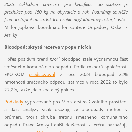
2025. Základním kritériem pro kvalifikaci do soutěže je
produkce pod 150 kg na obyvatele a rok. Podmínky soutěže
jsou dostupné na stránkách arnika.org/odpadovy-oskar,“
uvádí
Mirka Jopková, koordinátorka soutěže Odpadový Oskar z
Arniky.
Bioodpad: skrytá rezerva v popelnicích
I přes pozitivní trend tvoří bioodpad stále významnou část
směsného komunálního odpadu. Podle rozborů společnosti
EKO‑KOM
představoval
v roce 2024 bioodpad 22%
hmotnosti směsného odpadu, zatímco v roce 2022 to bylo
27,2%, takže jde o znatelný pokles.
Podklady
vypracované pro Ministerstvo životního prostředí
a další analýzy však ukazují, že bioodpady mohou v
průměru tvořit zhruba třetinu směsného komunálního
odpadu. Praxe Arniky i další zkušenosti z terénu naznačují,