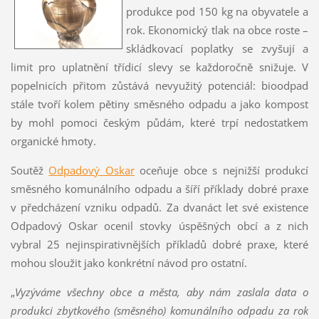
produkce pod 150 kg na obyvatele a
rok. Ekonomický tlak na obce roste –
skládkovací poplatky se zvyšují a
limit pro uplatnění třídicí slevy se každoročně snižuje. V
popelnicích přitom zůstává nevyužitý potenciál: bioodpad
stále tvoří kolem pětiny směsného odpadu a jako kompost
by mohl pomoci českým půdám, které trpí nedostatkem
organické hmoty.
Soutěž
Odpadový Oskar
oceňuje obce s nejnižší produkcí
směsného komunálního odpadu a šíří příklady dobré praxe
v předcházení vzniku odpadů. Za dvanáct let své existence
Odpadový Oskar ocenil stovky úspěšných obcí a z nich
vybral 25 nejinspirativnějších příkladů dobré praxe, které
mohou sloužit jako konkrétní návod pro ostatní.
„
Vyzýváme všechny obce a města, aby nám zaslala data o
produkci zbytkového (směsného) komunálního odpadu za rok