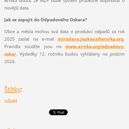
Arnika doufá, že MŽP bude systém průběžně doplňovat o
novější data.
Jak se zapojit do Odpadového Oskara?
Obce a města mohou svá data o produkci odpadů za rok
2025 zaslat na e-mail
miroslava.jopkova@arnika.org
.
Pravidla soutěže jsou na
www.arnika.org/odpadovy-
oskar
. Výsledky 12. ročníku budou vyhlášeny na podzim
2026.
Štítky
:
odpad