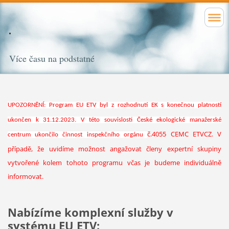
Více času na podstatné
UPOZORNĚNÍ: Program EU ETV byl z rozhodnutí EK s konečnou platností
ukončen k 31.12.2023. V této souvislosti České ekologické manažerské
č.4055 CEMC ETVCZ. V
centrum ukončilo činnost inspekčního orgánu
případě, že uvidíme možnost angažovat členy expertní skupiny
vytvořené kolem tohoto programu včas je budeme individuálně
informovat.
Nabízíme komplexní služby v
systému EU ETV: