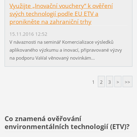
Využijte „Inovační vouchery“ k ověření
svých technologií podle EU ETV a
pronikněte na zahraniční trhy
15.11.2016 12:52
V návaznosti na seminář Komercializace výsledků
aplikovaného výzkumu a inovací, připravované výzvy
na podporu VaVaI věnovaný novinkám...
1
2
3
>
>>
Co znamená ověřování
environmentálních technologií (ETV)?