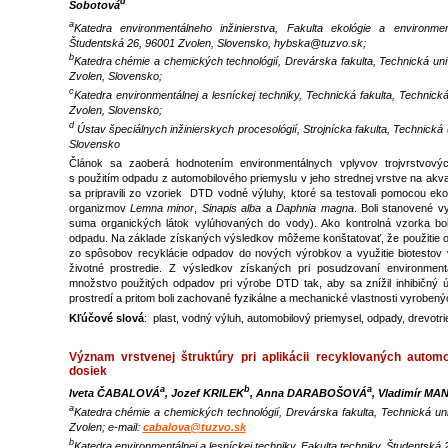
d
Sobotová
a
Katedra environmentálneho inžinierstva, Fakulta ekológie a environmen
Študentská 26, 96001 Zvolen, Slovensko, hybska@tuzvo.sk;
b
Katedra chémie a chemických technológií, Drevárska fakulta, Technická un
Zvolen, Slovensko;
c
Katedra environmentálnej a lesníckej techniky, Technická fakulta, Technick
Zvolen, Slovensko;
d
Ústav špeciálnych inžinierskych procesológií, Strojnícka fakulta, Technická 
Slovensko
Článok sa zaoberá hodnotením environmentálnych vplyvov trojvrstvov
s použitím odpadu z automobilového priemyslu v jeho strednej vrstve na akvat
sa pripravili zo vzoriek DTD vodné výluhy, ktoré sa testovali pomocou eko
organizmov
Lemna minor
,
Sinapis alba
a
Daphnia magna
. Boli stanovené 
suma organických látok vylúhovaných do vody). Ako kontrolná vzorka bo
odpadu. Na základe získaných výsledkov môžeme konštatovať, že použitie o
zo spôsobov recyklácie odpadov do nových výrobkov a využitie biotestov
životné prostredie. Z výsledkov získaných pri posudzovaní environment
množstvo použitých odpadov pri výrobe DTD tak, aby sa znížil inhibičný 
prostredí a pritom boli zachované fyzikálne a mechanické vlastnosti vyroben
Kľúčové slová
: plast, vodný výluh, automobilový priemysel, odpady, drevotri
Význam vrstvenej štruktúry pri aplikácii recyklovaných autom
dosiek
a
b
a
Iveta ČABALOVÁ
, Jozef KRILEK
, Anna DARABOŠOVÁ
, Vladimír MA
a
Katedra chémie a chemických technológií, Drevárska fakulta, Technická un
Zvolen; e-mail:
cabalova@tuzvo.sk
b
Katedra environmentálnej a lesníckej techniky, Fakulta techniky, Študentská 