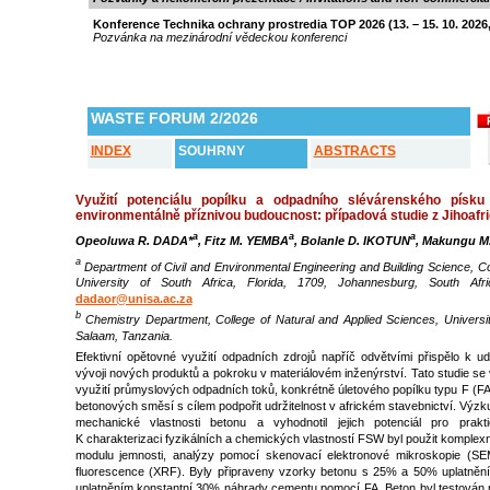
Konference Technika ochrany prostredia TOP 2026 (13. – 15. 10. 2026
Pozvánka na mezinárodní vědeckou konferenci
WASTE FORUM 2/2026
I
NDEX
SOUHRNY
ABSTRACTS
Využití potenciálu popílku a odpadního slévárenského písku
environmentálně příznivou budoucnost: případová studie z Jihoafri
a
a
a
Opeoluwa R. DADA*
, Fitz M. YEMBA
, Bolanle D. IKOTUN
, Makungu M
a
Department of Civil and Environmental Engineering and Building Science, C
University of South Africa, Florida, 1709, Johannesburg, South Af
dadaor@unisa.ac.za
b
Chemistry Department, College of Natural and Applied Sciences, Univers
Salaam, Tanzania.
Efektivní opětovné využití odpadních zdrojů napříč odvětvími přispělo k u
vývoji nových produktů a pokroku v materiálovém inženýrství. Tato studie se 
využití průmyslových odpadních toků, konkrétně úletového popílku typu F (
betonových směsí s cílem podpořit udržitelnost v africkém stavebnictví. Výzku
mechanické vlastnosti betonu a vyhodnotil jejich potenciál pro praktic
K charakterizaci fyzikálních a chemických vlastností FSW byl použit komplexní
modulu jemnosti, analýzy pomocí skenovací elektronové mikroskopie (SE
fluorescence (XRF). Byly připraveny vzorky betonu s 25% a 50% uplatněn
uplatněním konstantní 30% náhrady cementu pomocí FA. Beton byl testován n