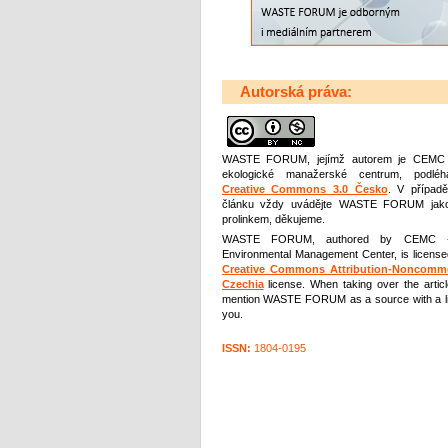
Autorská práva:
WASTE FORUM
, jejímž autorem je CEMC
ekologické manažerské centrum, podléhá
Creative Commons 3.0 Česko
. V případě
článku vždy uvádějte WASTE FORUM jako
prolinkem, děkujeme.
WASTE FORUM, authored by CEMC 
Environmental Management Center, is license
Creative Commons Attribution-Noncommer
Czechia
license. When taking over the artic
mention WASTE FORUM as a source with a li
you.
ISSN:
1804-0195