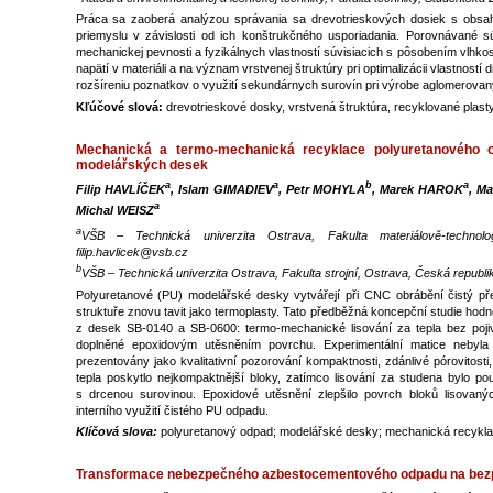
Práca sa zaoberá analýzou správania sa drevotrieskových dosiek s obsa
priemyslu v závislosti od ich konštrukčného usporiadania. Porovnávané sú
mechanickej pevnosti a fyzikálnych vlastností súvisiacich s pôsobením vlhkos
napätí v materiáli a na význam vrstvenej štruktúry pri optimalizácii vlastnost
rozšíreniu poznatkov o využití sekundárnych surovín pri výrobe aglomerovan
Kľúčové slová:
drevotrieskové dosky, vrstvená štruktúra, recyklované plasty,
Mechanická a termo-mechanická recyklace polyuretanového o
modelářských desek
a
a
b
a
Filip HAVLÍČEK
, Islam GIMADIEV
, Petr MOHYLA
, Marek HAROK
, M
a
Michal WEISZ
a
VŠB – Technická univerzita Ostrava, Fakulta materiálově-technolo
filip.havlicek@vsb.cz
b
VŠB – Technická univerzita Ostrava, Fakulta strojní, Ostrava, Česká republi
Polyuretanové (PU) modelářské desky vytvářejí při CNC obrábění čistý pře
struktuře znovu tavit jako termoplasty. Tato předběžná koncepční studie hodn
z desek SB-0140 a SB-0600: termo-mechanické lisování za tepla bez pojiv
doplněné epoxidovým utěsněním povrchu. Experimentální matice nebyla 
prezentovány jako kvalitativní pozorování kompaktnosti, zdánlivé pórovitosti, 
tepla poskytlo nejkompaktnější bloky, zatímco lisování za studena bylo po
s drcenou surovinou. Epoxidové utěsnění zlepšilo povrch bloků lisovan
interního využití čistého PU odpadu.
Klíčová slova:
polyuretanový odpad; modelářské desky; mechanická recyklac
Transformace nebezpečného azbestocementového odpadu na bezp