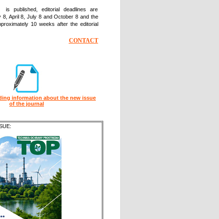
published, editorial deadlines are
8, April 8, July 8 and October 8 and the
proximately 10 weeks after the editorial
CONTACT
ding info
rmation about the new issue
of the journal
SUE: