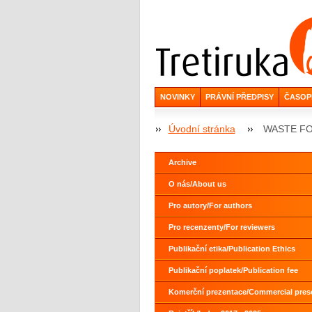
NOVINKY
PRÁVNÍ PŘEDPISY
ČASOP
Úvodní stránka
WASTE F
Archive
O nás/About us
Pro autory/For authors
Pro recenzenty/For reviewers
Publikační etika/Publication Ethics
Publikační poplatek/Publication fee
Komerční prezentace/Commercial pres