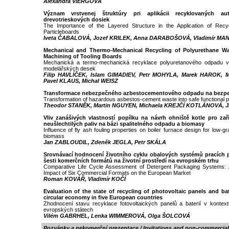
Alexandra VIERGOVÁ
Význam vrstvenej štruktúry pri aplikácii recyklovaných a
drevotrieskových dosiek
The Importance of the Layered Structure in the Application of Recyc
Particleboards
Iveta ČABALOVÁ, Jozef KRILEK, Anna DARABOŠOVÁ, Vladimír MA
Mechanical and Thermo-Mechanical Recycling of Polyurethane W
Machining of Tooling Boards
Mechanická a termo-mechanická recyklace polyuretanového odpadu vz
modelářských desek
Filip HAVLÍČEK, Islam GIMADIEV, Petr MOHYLA, Marek HAROK, 
Pavel KLAUS, Michal WEISZ
Transformace nebezpečného azbestocementového odpadu na bezpe
Transformation of hazardous asbestos-cement waste into safe functional 
Theodor STANĚK, Martin NGUYEN, Michaela KREJČÍ KOTLÁNOVÁ, J
Vliv zanášivých vlastností popílku na návrh ohniště kotle pro zaří
neušlechtilých paliv na bázi spalitelného odpadu a biomasy
Influence of fly ash fouling properties on boiler furnace design for low-
biomass
Jan ZABLOUDIL, Zdeněk JEGLA, Petr SKÁLA
Srovnávací hodnocení životního cyklu obalových systémů pracích 
šesti komerčních formátů na životní prostředí na evropském trhu
Comparative Life Cycle Assessment of Detergent Packaging Systems: A
Impact of Six Commercial Formats on the European Market
Roman KOVÁŘ, Vladimír KOČÍ
Evaluation of the state of recycling of photovoltaic panels and bat
circular economy in five European countries
Zhodnocení stavu recyklace fotovoltaických panelů a baterií v kontext
evropských státech
Vilém GABRHEL, Lenka WIMMEROVÁ, Olga ŠOLCOVÁ
Pozvánky a nekomerční prezentace / Invitations and non-commercial