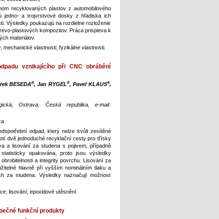
hom recyklovaných plastov z automobilového
 jedno- a trojvrstvové dosky z hľadiska ich
ti. Výsledky poukazujú na rozdielne rozloženie
í drevo-plastových kompozitov. Práca prispieva k
ých materiálov.
 mechanické vlastnosti, fyzikálne vlastnosti.
dpadu vznikajícího při CNC obrábění
a
a
a
arek BESEDA
, Jan RYGEL
, Pavel KLAUS
,
gická, Ostrava, Česká republika, e-mail:
ka
dspotřební odpad, který nelze kvůli zesítěné
otí dvě jednoduché recyklační cesty pro třísky
a a lisování za studena s pojivem, případně
statisticky opakována, proto jsou výsledky
obrobitelnosti a integrity povrchu. Lisování za
užitelné hlavně při vyšším nominálním tlaku a
ých za studena. Výsledky naznačují možnost
e; lisování; epoxidové utěsnění
ečné funkční produkty