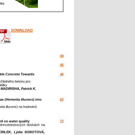
DO
W
N
LOAD
44
45
able Concrete Towards
46
ržitelného betonu pro
bliky
MADIRISHA, Patrick K.
ae (
Hermetia illucens
) into
62
tia illucens
) na hodnotnú
rd on water quality
72
drevotrieskových doskách na
KRILEK, Lýdia SOBOTOVÁ,