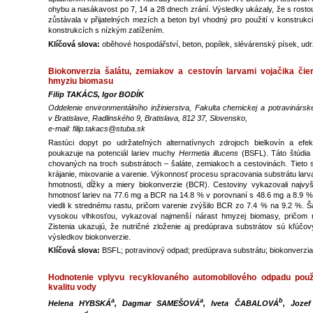
ohybu a nasákavost po 7, 14 a 28 dnech zrání. Výsledky ukázaly, že s rost
zůstávala v přijatelných mezích a beton byl vhodný pro použití v konstru
konstrukcích s nízkým zatížením.
Klíčová slova:
oběhové hospodářství, beton, popílek, slévárenský písek, udrž
Biokonverzia šalátu, zemiakov a cestovín larvami vojačika čie
hmyziu biomasu
Filip TAKÁCS, Igor BODÍK
Oddelenie environmentálního inžinierstva, Fakulta chemickej a potravinárske
v Bratislave, Radlinského 9, Bratislava, 812 37, Slovensko,
e-mail: filip.takacs@stuba.sk
Rastúci dopyt po udržateľných alternatívnych zdrojoch bielkovín a ef
poukazuje na potenciál lariev muchy
Hermetia illucens
(BSFL). Táto štúdia
chovaných na troch substrátoch – šaláte, zemiakoch a cestovinách. Tieto 
krájanie, mixovanie a varenie. Výkonnosť procesu spracovania substrátu larv
hmotnosti, dĺžky a miery biokonverzie (BCR). Cestoviny vykazovali najvyš
hmotnosť lariev na 77.6 mg a BCR na 14.8 % v porovnaní s 48.6 mg a 8.9 % 
viedli k strednému rastu, pričom varenie zvýšilo BCR zo 7.4 % na 9.2 %. Š
vysokou vlhkosťou, vykazoval najmenší nárast hmyzej biomasy, pričom 
Zistenia ukazujú, že nutričné zloženie aj predúprava substrátov sú kľúčo
výsledkov biokonverzie.
Klíčová slova:
BSFL; potravinový odpad; predúprava substrátu; biokonverzi
Hodnotenie vplyvu recyklovaného automobilového odpadu použ
kvalitu vody
a
a
b
Helena HYBSKÁ
, Dagmar SAMEŠOVÁ
, Iveta ČABALOVÁ
, Joze