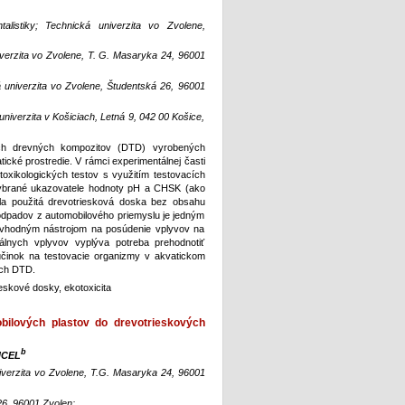
talistiky; Technická univerzita vo Zvolene,
iverzita vo Zvolene, T. G. Masaryka 24, 96001
á univerzita vo Zvolene, Študentská 26, 96001
univerzita v Košiciach, Letná 9, 042 00 Košice,
ých drevných kompozitov (DTD) vyrobených
ické prostredie. V rámci experimentálnej časti
toxikologických testov s využitím testovacích
vybrané ukazovatele hodnoty pH a CHSK (ako
la použitá drevotriesková doska bez obsahu
dpadov z automobilového priemyslu je jedným
 vhodným nástrojom na posúdenie vplyvov na
álnych vplyvov vyplýva potreba prehodnotiť
účinok na testovacie organizmy v akvatickom
ých DTD.
eskové dosky, ekotoxicita
obilových plastov do drevotrieskových
b
NCEL
iverzita vo Zvolene, T.G. Masaryka 24, 96001
26, 96001 Zvolen;