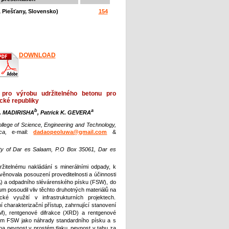
, Piešťany, Slovensko)
154
DOW
NLOAD
 pro výrobu udržitelného betonu pro
cké republiky
b
a
. MADIRISHA
, Patrick K. GEVERA
ollege of Science, Engineering and Technology,
rica,
e-mail:
dadaopeoluwa@gmail.com
&
ity of Dar es Salaam, P.O Box 35061, Dar es
držitelnému nakládání s minerálními odpady, k
věnovala posouzení proveditelnosti a účinnosti
FA) a odpadního slévárenského písku (FSW), do
m posoudil vliv těchto druhotných materiálů na
ké využití v infrastrukturních projektech.
 charakterizační přístup, zahrnující stanovení
M), rentgenové difrakce (XRD) a rentgenové
ím FSW jako náhrady standardního písku a s
a pevnost v prostém tlaku, pevnost v tahu za