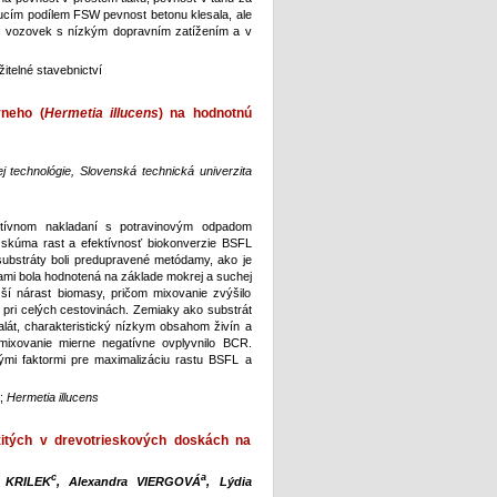
oucím podílem FSW pevnost betonu klesala, ale
kci vozovek s nízkým dopravním zatížením a v
itelné stavebnictví
rneho (
Hermetia illucens
) na hodnotnú
j technológie, Slovenská technická univerzita
ektívnom nakladaní s potravinovým odpadom
 skúma rast a efektívnosť biokonverzie BSFL
substráty boli predupravené metódamy, ako je
ami bola hodnotená na základe mokrej a suchej
ší nárast biomasy, pričom mixovanie zvýšilo
pri celých cestovinách. Zemiaky ako substrát
alát, charakteristický nízkym obsahom živín a
mixovanie mierne negatívne ovplyvnilo BCR.
vými faktormi pre maximalizáciu rastu BSFL a
a;
Hermetia illucens
itých v drevotrieskových doskách na
c
a
f KRILEK
, Alexandra VIERGOVÁ
,
Lýdia