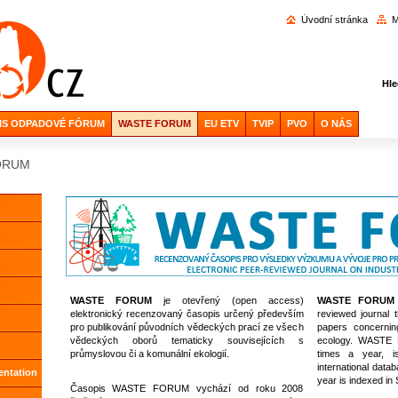
Vyhl
Úvodní stránka
M
Hle
IS ODPADOVÉ FÓRUM
WASTE FORUM
EU ETV
TVIP
PVO
O NÁS
ORUM
WASTE FORUM
je otevřený (open access)
WASTE FORUM
elektronický recenzovaný časopis určený především
reviewed journal th
pro publikování původních vědeckých prací ze všech
papers concerning
vědeckých oborů tematicky souvisejících s
ecology. WASTE 
průmyslovou či a komunální ekologií.
times a year, i
international data
entation
year is indexed i
Časopis WASTE FORUM vychází od roku 2008