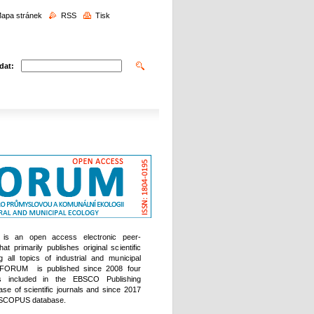
edávání
apa stránek
RSS
Tisk
dat:
is an open access electronic peer-
at primarily publishes original scientific
 all topics of industrial and municipal
FORUM is published since 2008 four
s included in the EBSCO Publishing
base of scientific journals and since 2017
n SCOPUS database.