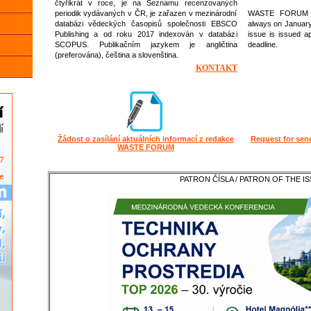
čtyřikrát v roce, je na Seznamu recenzovaných
periodik vydávaných v ČR, je zařazen v mezinárodní
WASTE FORUM is 
databázi vědeckých časopisů společnosti EBSCO
always on January 
Publishing a od roku 2017 indexován v databázi
issue is issued ap
SCOPUS. Publikačním jazykem je angličtina
deadline.
(preferována), čeština a slovenština.
KONTAKT
Žádost o zasílání aktuálních informací z redakce
Request for sen
WASTE FOR
UM
PATRON ČÍSLA / PATRON OF THE IS