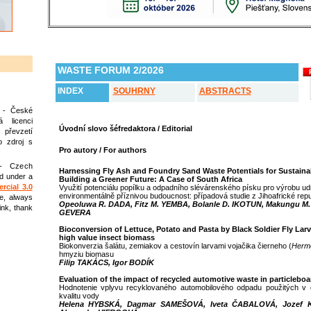
WASTE FORUM 2/2026
INDEX
SOU
HRNY
ABST
R
ACTS
 - České
 licenci
Úvodní slovo šéfredaktora /
Editorial
 převzetí
 zdroj s
Pro autory / For authors
- Czech
Harnessing Fly Ash and Foundry Sand Waste Potentials for Sustain
d under a
Building a Greener Future: A Case of South Africa
cial 3.0
Využití potenciálu popílku a odpadního slévárenského písku pro výrobu ud
environmentálně příznivou budoucnost: případová studie z Jihoafrické repu
le, always
Opeoluwa R. DADA, Fitz M. YEMBA, Bolanle D. IKOTUN, Makungu M. 
nk, thank
GEVERA
Bioconversion of Lettuce, Potato and Pasta by Black Soldier Fly Larv
high value insect biomass
Biokonverzia šalátu, zemiakov a cestovín larvami vojačika čierneho (
Herme
hmyziu biomasu
Filip TAKÁCS, Igor BODÍK
Evaluation of the impact of recycled automotive waste in particleboa
Hodnotenie vplyvu recyklovaného automobilového odpadu použitých v 
kvalitu vody
Helena HYBSKÁ, Dagmar SAMEŠOVÁ, Iveta ČABALOVÁ, Jozef 