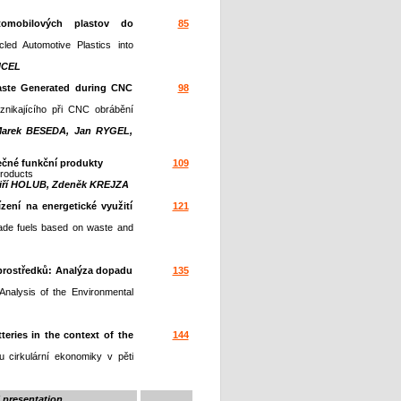
utomobilových plastov do
85
led Automotive Plastics into
NCEL
aste Generated during CNC
98
nikajícího při CNC obrábění
Marek BESEDA, Jan RYGEL,
čné funkční produkty
109
products
iří HOLUB, Zdeněk KREJZA
zení na energetické využití
121
grade fuels based on waste and
prostředků: Analýza dopadu
135
nalysis of the Environmental
teries in the context of the
144
u cirkulární ekonomiky v pěti
 presentation