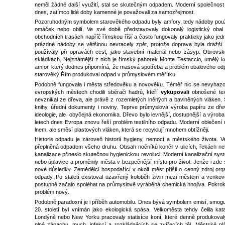
neměl žádné další využití, stal se skutečným odpadem. Moderní společnost
dnes, zatímco lidé doby kamenné je považovali za samozřejmost.
Pozoruhodným symbolem starověkého odpadu byly amfory, tedy nádoby použív
omáček nebo obilí. Ve své době představovaly dokonalý logistický obal 
obchodních trasách napříč římskou říší a často fungovaly prakticky jako jed
prázdné nádoby se většinou nevracely zpět, protože doprava byla dražší
používaly při opravách cest, jako stavební materiál nebo zásyp. Obrovské
skládkách. Nejznámější z nich je římský pahorek Monte Testaccio, umělý k
amfor, který dodnes připomíná, že masová spotřeba a problém obalového od
starověký Řím produkoval odpad v průmyslovém měřítku.
Podobně fungovala i města středověku a novověku. Téměř nic se nevyhazov
evropských městech chodili sběrači hadrů, kteří
vykupovali
obnošené texti
nevznikal ze dřeva, ale právě z rozemletých lněných a bavlněných vláken. 
knihy, úřední dokumenty i noviny. Teprve průmyslová výroba papíru ze dřev
ideologie, ale obyčejná ekonomika. Dřevo bylo levnější, dostupnější a výroba
letech dnes Evropa znovu řeší problém textilního odpadu. Moderní oblečení 
lnem, ale směsí plastových vláken, která se recyklují mnohem obtížněji.
Historie odpadu je zároveň historií hygieny, nemocí a městského života. 
přeplněná odpadem všeho druhu. Obsah nočníků končil v ulicích, řekách n
kanalizace přineslo skutečnou hygienickou revoluci. Moderní kanalizační sys
nebo úplavice a proměnily města v bezpečnější místo pro život. Jenže i zde 
nové důsledky. Zemědělci hospodařící v okolí měst přišli o cenný zdroj orga
odpady. Po staletí existoval uzavřený koloběh živin mezi městem a venkove
postupně začalo spoléhat na průmyslově vyráběná chemická hnojiva. Pokrok 
problém nový.
Podobně paradoxní je i příběh automobilu. Dnes bývá symbolem emisí, smogu 
20. století byl vnímán jako ekologická spása. Velkoměsta tehdy čelila k
Londýně nebo New Yorku pracovaly statisíce koní, které denně produkovaly
plné zápachu, much, infekcí a rozkládajících se zvířecích těl. Městské p