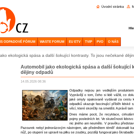
Vyhl
Úvodní stránka
M
Hle
IS ODPADOVÉ FÓRUM
WASTE FORUM
EU ETV
TVIP
PVO
O NÁS
jako ekologická spása a další šokující kontrasty. To jsou nečekané děj
Automobil jako ekologická spása a další šokující 
dějiny odpadů
14.05.2026 08:36
Odpadky nejsou jen vedlejším produktem ci
Vyprávějí o tom, čeho si lidé vážili, co do
jaké omyly opakovaně vydávali za cestu k 
odpadků ukazuje fascinující příběh lidské 
věcí, které skončily na smetišti. A právě tam
Dnes máme pocit, že recyklace, cirkulárn
pojmy posledních let. Ve skutečnosti lidstv
nic jiného ani neumělo. V pravěku předsta
Pazourek nebyl jednorázovým nástrojem, ale předmětem téměř dokonalé kask
nůž, po otupení se upravil na pilku se zoubky, později fungoval jako škrabadl