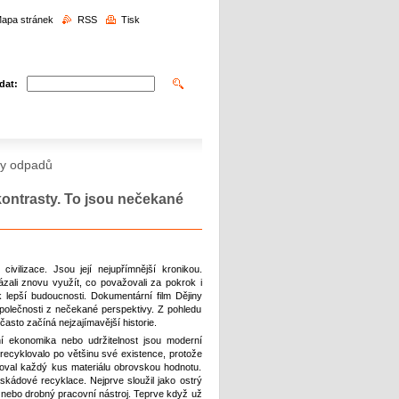
edávání
apa stránek
RSS
Tisk
dat:
iny odpadů
kontrasty. To jsou nečekané
vilizace. Jsou její nejupřímnější kronikou.
kázali znovu využít, co považovali za pokrok i
lepší budoucnosti. Dokumentární film Dějiny
společnosti z nečekané perspektivy. Z pohledu
 často začíná nejzajímavější historie.
í ekonomika nebo udržitelnost jsou moderní
o recyklovalo po většinu své existence, protože
voval každý kus materiálu obrovskou hodnotu.
ádové recyklace. Nejprve sloužil jako ostrý
o nebo drobný pracovní nástroj. Teprve když už