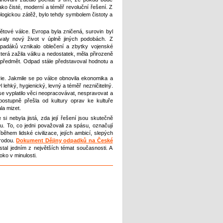
ako čisté, moderní a téměř revoluční řešení. Z
ologickou zátěž, bylo tehdy symbolem čistoty a
ětové válce. Evropa byla zničená, surovin byl
ávaly nový život v úplně jiných podobách. Z
padáků vznikalo oblečení a zbytky vojenské
terá zažila válku a nedostatek, měla přirozeně
předmět. Odpad stále představoval hodnotu a
orie. Jakmile se po válce obnovila ekonomika a
l lehký, hygienický, levný a téměř nezničitelný.
se vyplatilo věci neopracovávat, nespravovat a
postupně přešla od kultury oprav ke kultuře
la mizet.
i nebyla jistá, zda její řešení jsou skutečně
u. To, co jedni považovali za spásu, označují
ěhem lidské civilizace, jejích ambicí, slepých
írodou.
Dokument Dějiny odpadků na České
tal jedním z největších témat současnosti. A
ko v minulosti.