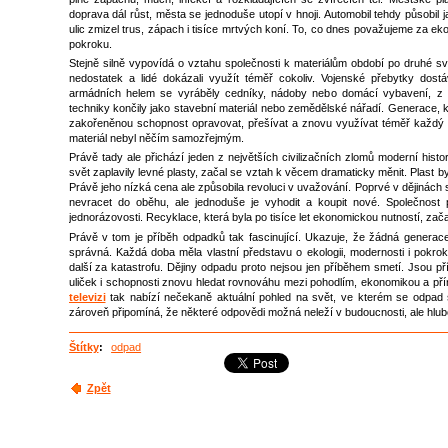
doprava dál růst, města se jednoduše utopí v hnoji. Automobil tehdy působil j
ulic zmizel trus, zápach i tisíce mrtvých koní. To, co dnes považujeme za ek
pokroku.
Stejně silně vypovídá o vztahu společnosti k materiálům období po druhé sv
nedostatek a lidé dokázali využít téměř cokoliv. Vojenské přebytky dost
armádních helem se vyráběly cedníky, nádoby nebo domácí vybavení, z 
techniky končily jako stavební materiál nebo zemědělské nářadí. Generace, k
zakořeněnou schopnost opravovat, přešívat a znovu využívat téměř každý 
materiál nebyl něčím samozřejmým.
Právě tady ale přichází jeden z největších civilizačních zlomů moderní hist
svět zaplavily levné plasty, začal se vztah k věcem dramaticky měnit. Plast by
Právě jeho nízká cena ale způsobila revoluci v uvažování. Poprvé v dějinách 
nevracet do oběhu, ale jednoduše je vyhodit a koupit nové. Společnost 
jednorázovosti. Recyklace, která byla po tisíce let ekonomickou nutností, zača
Právě v tom je příběh odpadků tak fascinující. Ukazuje, že žádná generace s
správná. Každá doba měla vlastní představu o ekologii, modernosti i pokrok
další za katastrofu. Dějiny odpadu proto nejsou jen příběhem smetí. Jsou příb
uliček i schopnosti znovu hledat rovnováhu mezi pohodlím, ekonomikou a př
televizi
tak nabízí nečekaně aktuální pohled na svět, ve kterém se odpad s
zároveň připomíná, že některé odpovědi možná neleží v budoucnosti, ale hlubo
Štítky
:
odpad
Zpět