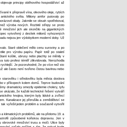
 objevuje principy oběhového hospodářství až
ané k přepravě vína, olivového oleje, rybích
antického světa. Miliony amfor putovaly po
norázové obaly. Jakmile se obsah spotřeboval,
 než výroba nových. Rozbité střepy se proto
 množství jich ale skončilo na gigantických
opec vytvořený z desítek milionů vyhozených
padu nejsou jen výdobytkem moderní doby. Už
alo. Staré oblečení mělo cenu suroviny a po
lie pro výrobu papíru. Papír totiž po staletí
Staré košile, ubrusy nebo plachty se měnily v
a tuto profesi téměř zlikvidovala. Nerozhodla
 rychlejší. Je pozoruhodné, že po více než sto
už ale často není tvořeno čistou bavlnou nebo
Ve starověku i středověku byla města doslova
ebo v příkopech kolem domů. Teprve budování
témy dramaticky omezily epidemie cholery, tyfu
se ukázalo, že každé technické řešení vytváří
nického hnojiva, kterým byly lidské a zvířecí
m. Kanalizace jej přerušila a zemědělství se
tak vyřešil jeden problém a současně vytvořil
a klimatických problémů, ale na přelomu 19. a
atastrofě způsobené koňskou dopravou. Jen v
 obrovské množství trusu a moči. Ulice byly
lánování začalo počítat s tím, že pokud bude