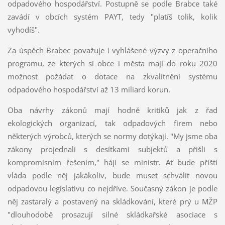
odpadového hospodářství. Postupně se podle Brabce také
zavádí v obcích systém PAYT, tedy "platíš tolik, kolik
vyhodíš".
Za úspěch Brabec považuje i vyhlášené výzvy z operačního
programu, ze kterých si obce i města mají do roku 2020
možnost požádat o dotace na zkvalitnění systému
odpadového hospodářství až 13 miliard korun.
Oba návrhy zákonů mají hodně kritiků jak z řad
ekologických organizací, tak odpadových firem nebo
některých výrobců, kterých se normy dotýkají. "My jsme oba
zákony projednali s desítkami subjektů a přišli s
kompromisním řešením," hájí se ministr. Ať bude příští
vláda podle něj jakákoliv, bude muset schválit novou
odpadovou legislativu co nejdříve. Současný zákon je podle
něj zastaralý a postavený na skládkování, které prý u MŽP
"dlouhodobě prosazují silné skládkařské asociace s