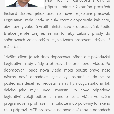
připustil ministr životního prostředí
Richard Brabec, jehož úřad na nové legislativě pracoval.
Legislativní rada vlády minulý čtvrtek doporučila kabinetu,
aby návrhy zákonů vrátil ministerstvu k dopracování. Podle
Brabce je ale zřejmé, že na to, aby zákony prošly do
sněmovních voleb celým legislativním procesem, zbývá již
málo času.
"Naším cílem je tak dnes dopracovat zákon dle požadavků
Legislativní rady vlády a připravit ho pro novou vládu. Po
dopracování bude nová vláda moci použít právě naše
návrhy nové odpadové legislativy, ostatně nikdo se za
posledních deset let nedostal s návrhy nových zákonů tak
daleko jako my," uvedl ministr. Po nové odpadové
legislativě volají odborníci mnoho let a vláda ve svém
programovém prohlášení i slíbila, že ji do poloviny loňského
roku připraví. MŽP pracovalo na novele zákona o odpadech