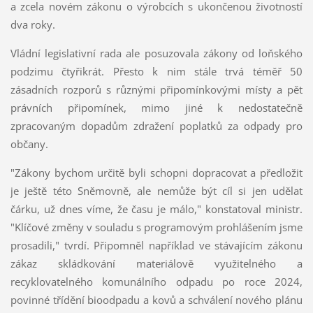
a zcela novém zákonu o výrobcích s ukončenou životností
dva roky.
Vládní legislativní rada ale posuzovala zákony od loňského
podzimu čtyřikrát. Přesto k nim stále trvá téměř 50
zásadních rozporů s různými připomínkovými místy a pět
právních připomínek, mimo jiné k nedostatečně
zpracovaným dopadům zdražení poplatků za odpady pro
občany.
"Zákony bychom určitě byli schopni dopracovat a předložit
je ještě této Sněmovně, ale nemůže být cíl si jen udělat
čárku, už dnes víme, že času je málo," konstatoval ministr.
"Klíčové změny v souladu s programovým prohlášením jsme
prosadili," tvrdí. Připomněl například ve stávajícím zákonu
zákaz skládkování materiálově využitelného a
recyklovatelného komunálního odpadu po roce 2024,
povinné třídění bioodpadu a kovů a schválení nového plánu