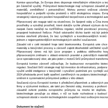
Komise upozorňuje, že Evropa dnes disponuje mimořádným vědeckým a tech
jen částečně využitý. Průmyslové biotechnologie mají schopnost zásadně p
materiálů, zemědělství i potravinářství. Mohou pomoci snižovat závislo
hospodářství a podpořit výrobu produktů s nižší ekologickou stopou. Evro
strategický nástroj pro posílení hospodářské bezpečnosti a technologické aut
Připravovaný akt reaguje také na skutečnost, že Spojené státy a Čína inve
prostředky a vytvářejí prostředí, které dokáže rychle přetavit výzkum do
naopak často narážejí na roztříštěnou regulaci, složité povolovací proces
propojené hodnotové řetězce. Právě odstranění těchto bariér má být jedním
komise otevřeně přiznává, že bez rychlejších a koordinovanějších kroků
jednom z nejperspektivnějších technologických odvětví současnosti.
Zásadní roli v celé iniciativě hraje také bioekonomika. Evropská unie chc
materiály a biovýrobní procesy a zároveň zajistit dlouhodobě udržitelné vyu
Připravovaný rámec má být úzce propojen s politikou oběhového hospod
připravovanými změnami v oblasti emisních pravidel a pokročilých materiál
úzce specializovaný obor, ale jako jeden z motorů širší průmyslové transfor
Evropská komise zároveň zdůrazňuje, že budoucnost evropského biotec
regulaci. Součástí širší strategie mají být investice do infrastruktury, podpor
využití umělé inteligence v biovýrobě i vytváření podmínek pro rychlejší uv
2024 představila první balík opatření zaměřených na podporu biotechnologií a
směrem k systematické průmyslové politice v této oblasti.
Současná výzva Evropské komise k předložení připomínek a odborných pod
firmy a výzkumné instituce, ale také pro členské státy, investory a profesn
zásadně ovlivnit podobu evropského průmyslu na mnoho let dopředu. E
biotechnologie považuje za oblast, v níž se bude rozhodovat o budoucí e
schopnosti obstát v novém technologickém soupeření mezi světovými mocnos
Dokument ke stažení: