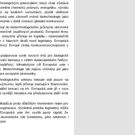
nologickým potenciálem, který však zůstává
roměnit chemický průmysl, energetiku, výrobu
st na fosilních surovinách, posílit oběhové
pská unie zároveň vnímá biotechnologie jako
onomie v době rostoucí globální konkurence.
stují do biotechnologického průmyslu obrovské
 komerčně úspěšných produktů. Evropské firmy
y, omezený přístup ke kapitálu i nedostatečně
 z hlavních úkolů nové legislativy. Evropská
 hrozí Evropě ztráta konkurenceschopnosti v
e podporovat vznik nových trhů pro biologické
žívání biomasy v celém dodavatelském řetězci.
ářství, klimatickými cíli Evropské unie i
ů. Biotechnologie tak nejsou vnímány jen jako
mace evropské ekonomiky.
hnologického sektoru nebude stát pouze na
a výzkumu, lepší přístup startupů k financování,
ádění inovací na trh. Evropská unie již v roce
 nynější iniciativa má představovat další krok
kladů je proto důležitým momentem nejen pro
í organizace. Výsledná podoba legislativy může
vropská unie tím vysílá jasný signál, že
konomické síle kontinentu, jeho odolnosti i
tmi.