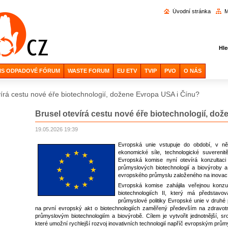
Vyhl
Úvodní stránka
M
Hle
IS ODPADOVÉ FÓRUM
WASTE FORUM
EU ETV
TVIP
PVO
O NÁS
vírá cestu nové éře biotechnologií, dožene Evropa USA i Čínu?
Brusel otevírá cestu nové éře biotechnologií, do
19.05.2026 19:39
Evropská unie vstupuje do období, v ně
ekonomické síle, technologické suverenitě
Evropská komise nyní otevírá konzultaci k
průmyslových biotechnologií a biovýroby 
evropského průmyslu založeného na inovacích
Evropská komise zahájila veřejnou konz
biotechnologiích II
, který má představov
průmyslové politiky Evropské unie v druhé 
na první evropský akt o biotechnologiích zaměřený především na zdravot
průmyslovým biotechnologiím a biovýrobě. Cílem je vytvořit jednotnější, sroz
které umožní rychlejší rozvoj inovativních technologií napříč evropským prům