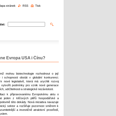
edávání
apa stránek
RSS
Tisk
dat:
žene Evropa USA i Čínu?
mž mohou biotechnologie rozhodnout o její
 i schopnosti obstát v globální konkurenci.
 nové legislativě, která má urychlit rozvoj
a vytvořit podmínky pro vznik nové generace
, udržitelnosti a strategické nezávislosti.
ultaci k připravovanému
Evropskému aktu o
at jeden z klíčových pilířů hospodářské a
polovině této dekády. Nová iniciativa navazuje
nický sektor a rozšiřuje pozornost směrem k
umitelnější a investičně atraktivní prostředí,
yslem.