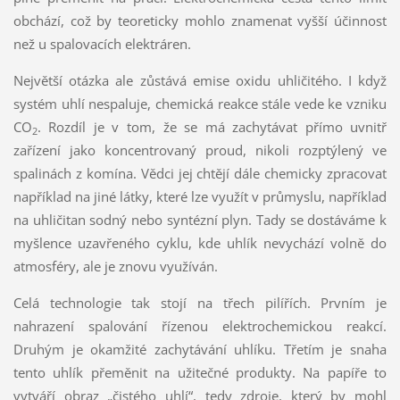
obchází, což by teoreticky mohlo znamenat vyšší účinnost
než u spalovacích elektráren.
Největší otázka ale zůstává emise oxidu uhličitého. I když
systém uhlí nespaluje, chemická reakce stále vede ke vzniku
CO
. Rozdíl je v tom, že se má zachytávat přímo uvnitř
2
zařízení jako koncentrovaný proud, nikoli rozptýlený ve
spalinách z komína. Vědci jej chtějí dále chemicky zpracovat
například na jiné látky, které lze využít v průmyslu, například
na uhličitan sodný nebo syntézní plyn. Tady se dostáváme k
myšlence uzavřeného cyklu, kde uhlík nevychází volně do
atmosféry, ale je znovu využíván.
Celá technologie tak stojí na třech pilířích. Prvním je
nahrazení spalování řízenou elektrochemickou reakcí.
Druhým je okamžité zachytávání uhlíku. Třetím je snaha
tento uhlík přeměnit na užitečné produkty. Na papíře to
vytváří obraz „čistého uhlí“, tedy zdroje, který by mohl