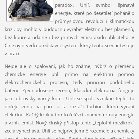
paradox. Uhlí, symbol špinavé
energie, které po desetiletí pohánělo
průmyslovou revoluci i klimatickou
krizi, by mohlo v budoucnu vyrábět elektřinu bez plamenů,
bez kouře a údajně i bez přímých emisí oxidu uhličitého. V
Číně nyní vědci představili systém, který tento scénář testuje
v praxi.
Nejde ale o spalování, jak ho známe, nýbrž o přeměnu
chemické energie uhlí přímo na elektřinu pomocí
elektrochemického procesu, tedy principu podobného
baterii. Zjednodušeně řečeno, klasická elektrárna funguje
jako obrovský varný kotel. Uhlí se spálí, vznikne teplo, to
ohřeje vodu na páru a ta roztáčí turbínu, která vyrábí
elektřinu. Každý krok v tomto řetězci znamená ztráty energie
a vznik emisí. Nový čínský přístup tento „teplotní mezikrok“
zcela vynechává. Uhlí se nejprve jemně rozemele a chemicky
upraví, aby reagovalo snáze. Poté vstupuje do zařízení, kde