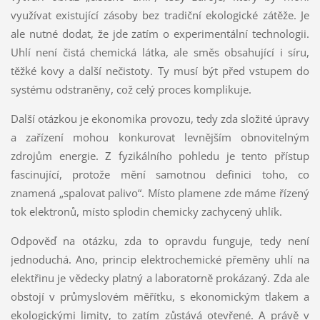
využívat existující zásoby bez tradiční ekologické zátěže. Je
ale nutné dodat, že jde zatím o experimentální technologii.
Uhlí není čistá chemická látka, ale směs obsahující i síru,
těžké kovy a další nečistoty. Ty musí být před vstupem do
systému odstraněny, což celý proces komplikuje.
Další otázkou je ekonomika provozu, tedy zda složité úpravy
a zařízení mohou konkurovat levnějším obnovitelným
zdrojům energie. Z fyzikálního pohledu je tento přístup
fascinující, protože mění samotnou definici toho, co
znamená „spalovat palivo“. Místo plamene zde máme řízený
tok elektronů, místo splodin chemicky zachycený uhlík.
Odpověď na otázku, zda to opravdu funguje, tedy není
jednoduchá. Ano, princip elektrochemické přeměny uhlí na
elektřinu je vědecky platný a laboratorně prokázaný. Zda ale
obstojí v průmyslovém měřítku, s ekonomickým tlakem a
ekologickými limity, to zatím zůstává otevřené. A právě v