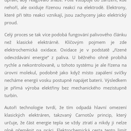
nehoří, ale oxiduje řízenou reakcí na elektrodě. Elektrony,
které při této reakci vznikají, jsou zachyceny jako elektrický
proud.
Celý proces se tak více podobá fungování palivového článku
než klasické elektrárně. Klíčovým pojmem je zde
elektrochemická oxidace. Oxidace je v podstatě „řízené
odevzdávání energie“ z paliva. U běžného ohně probíhá
rychle a nekontrolovaně, u tohoto systému je ale řízena na
úrovni molekul, podobně jako když místo zapálení svíčky
necháme energii vosku postupně napájet baterii. Výsledkem
je přímá výroba elektřiny bez mechanického mezistupně
turbín.
Autoři technologie tvrdí, že tím odpadá hlavní omezení
klasických elektráren, takzvaný Carnotův princip, který
určuje, že část energie tepla se vždy ztratí a nikdy ji nelze
plně přeměnit na práci. Elektrochemická cesta tento limit