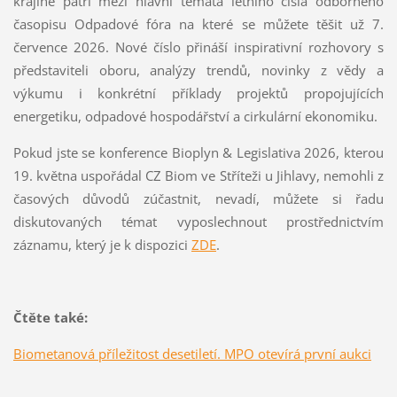
krajině patří mezi hlavní témata letního čísla odborného
časopisu Odpadové fóra na které se můžete těšit už 7.
července 2026. Nové číslo přináší inspirativní rozhovory s
představiteli oboru, analýzy trendů, novinky z vědy a
výkumu i konkrétní příklady projektů propojujících
energetiku, odpadové hospodářství a cirkulární ekonomiku.
Pokud jste se konference Bioplyn & Legislativa 2026, kterou
19. května uspořádal CZ Biom ve Stříteži u Jihlavy, nemohli z
časových důvodů zúčastnit, nevadí, můžete si řadu
diskutovaných témat vyposlechnout prostřednictvím
záznamu, který je k dispozici
ZDE
.
Čtěte také:
Biometanová příležitost desetiletí. MPO otevírá první aukci