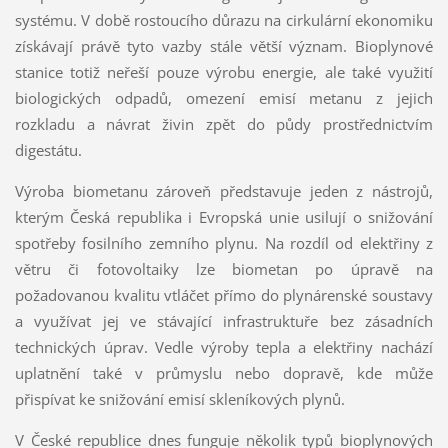
systému. V době rostoucího důrazu na cirkulární ekonomiku
získávají právě tyto vazby stále větší význam. Bioplynové
stanice totiž neřeší pouze výrobu energie, ale také využití
biologických odpadů, omezení emisí metanu z jejich
rozkladu a návrat živin zpět do půdy prostřednictvím
digestátu.
Výroba biometanu zároveň představuje jeden z nástrojů,
kterým Česká republika i Evropská unie usilují o snižování
spotřeby fosilního zemního plynu. Na rozdíl od elektřiny z
větru či fotovoltaiky lze biometan po úpravě na
požadovanou kvalitu vtláčet přímo do plynárenské soustavy
a využívat jej ve stávající infrastruktuře bez zásadních
technických úprav. Vedle výroby tepla a elektřiny nachází
uplatnění také v průmyslu nebo dopravě, kde může
přispívat ke snižování emisí skleníkových plynů.
V České republice dnes funguje několik typů bioplynových