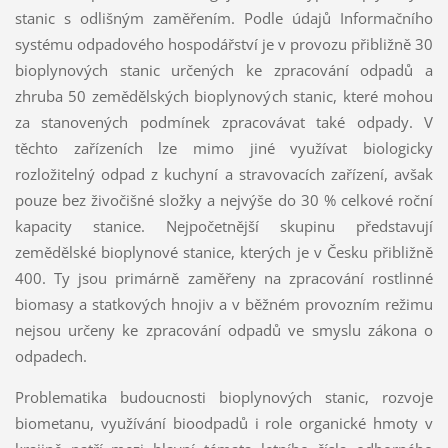
stanic s odlišným zaměřením. Podle údajů Informačního
systému odpadového hospodářství je v provozu přibližně 30
bioplynových stanic určených ke zpracování odpadů a
zhruba 50 zemědělských bioplynových stanic, které mohou
za stanovených podmínek zpracovávat také odpady. V
těchto zařízeních lze mimo jiné využívat biologicky
rozložitelný odpad z kuchyní a stravovacích zařízení, avšak
pouze bez živočišné složky a nejvýše do 30 % celkové roční
kapacity stanice. Nejpočetnější skupinu představují
zemědělské bioplynové stanice, kterých je v Česku přibližně
400. Ty jsou primárně zaměřeny na zpracování rostlinné
biomasy a statkových hnojiv a v běžném provozním režimu
nejsou určeny ke zpracování odpadů ve smyslu zákona o
odpadech.
Problematika budoucnosti bioplynových stanic, rozvoje
biometanu, využívání bioodpadů i role organické hmoty v