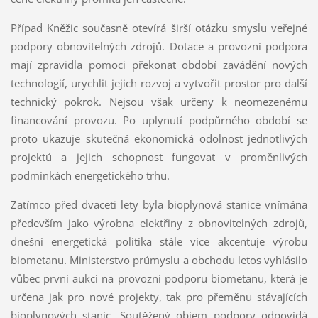
Případ Kněžic současně otevírá širší otázku smyslu veřejné
podpory obnovitelných zdrojů. Dotace a provozní podpora
mají zpravidla pomoci překonat období zavádění nových
technologií, urychlit jejich rozvoj a vytvořit prostor pro další
technický pokrok. Nejsou však určeny k neomezenému
financování provozu. Po uplynutí podpůrného období se
proto ukazuje skutečná ekonomická odolnost jednotlivých
projektů a jejich schopnost fungovat v proměnlivých
podmínkách energetického trhu.
Zatímco před dvaceti lety byla bioplynová stanice vnímána
především jako výrobna elektřiny z obnovitelných zdrojů,
dnešní energetická politika stále více akcentuje výrobu
biometanu. Ministerstvo průmyslu a obchodu letos vyhlásilo
vůbec první aukci na provozní podporu biometanu, která je
určena jak pro nové projekty, tak pro přeměnu stávajících
bioplynových stanic. Soutěžený objem podpory odpovídá