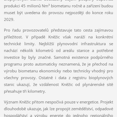
produkci 45 milionů Nm³ biometanu ročně a zařízení budou
muset být uvedena do provozu nejpozději do konce roku
2029.
Pro řadu provozovatelů představuje tato cesta zajímavou
příležitost. V případě Kněžic však naráží na konkrétní
technické limity. Nejbližší plynovodní infrastruktura se
nachází několik kilometrů od areálu stanice a potřebné
investice by byly značné. Samotná existence podpůrného
programu proto automaticky neznamená, že je přechod na
výrobu biometanu ekonomicky nebo technicky vhodný pro
všechny provozy. Ostatně i data z registru bioplynových
stanic ukazují, že vzdálenost Kněžic od plynárenské sítě
přesahuje tři kilometry.
Význam Kněžic přitom nespočívá pouze v energetice. Projekt
dlouhodobě ukazuje, jak lze propojit zemědělství, odpadové
hospodářství a výrobu energie do jednoho regionálního