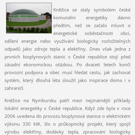
Kněžice se staly symbolem české
komunální energetiky dávno
předtím, než se začalo mluvit o
energetické soběstačnosti obcí,
sdílení energie nebo využívání biologicky rozložitelných
odpadů jako zdroje tepla a elektřiny. Dnes však jedna z
prvních bioplynových stanic v České republice stojí před
zásadní ekonomickou otázkou. Po dvaceti letech končí
provozní podpora a obec musí hledat cestu, jak zachovat
systém, který dlouhá léta sloužil jako inspirace doma i v
zahraničí.
Kněžice na Nymbursku patří mezi nejznámější příklady
lokální energetiky v České republice. Když zde byla v roce
2006 uvedena do provozu bioplynová stanice o elektrickém
výkonu 330 kW, šlo o průkopnický projekt, který spojil
výrobu elektřiny, dodávky tepla, zpracování biologicky