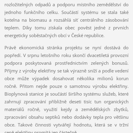
rozložitelných odpadů a podporu místního zemědělství do
jednoho funkčního celku. Součástí systému se stala také
kotelna na biomasu a rozsáhlá síť centrálního zásobování
teplem. Díky tomu získala obec pověst jedné z prvních
energeticky soběstačných obcí v České republice.
Právě ekonomická stránka projektu se nyní dostává do
popředí. V srpnu letošního roku skončí dvacetiletá provozní
podpora poskytovaná prostřednictvím zelených bonusů.
Příjmy z výroby elektřiny se tak výrazně sníží a podle vedení
obce může výpadek dosahovat několika milionů korun
ročně. Přitom nejde pouze o samotnou výrobu elektřiny.
Bioplynová stanice je součástí širšího systému služeb, které
zahrnují zpracování přibližně deseti tisíc tun organických
materiálů ročně, využití kejdy a zemědělských zbytků,
zpracování obsahu septiků nebo dodávky tepla pro většinu
obce. Takové činnosti vytvářejí hodnotu, která se v tržní
ceně elektřiny promítá jen částečně.