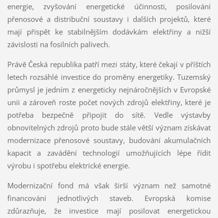
energie, zvyšování energetické účinnosti, posilování
přenosové a distribuční soustavy i dalších projektů, které
mají přispět ke stabilnějším dodávkám elektřiny a nižší
závislosti na fosilních palivech.
Právě Česká republika patří mezi státy, které čekají v příštích
letech rozsáhlé investice do proměny energetiky. Tuzemský
průmysl je jedním z energeticky nejnáročnějších v Evropské
unii a zároveň roste počet nových zdrojů elektřiny, které je
potřeba bezpečně připojit do sítě. Vedle výstavby
obnovitelných zdrojů proto bude stále větší význam získávat
modernizace přenosové soustavy, budování akumulačních
kapacit a zavádění technologií umožňujících lépe řídit
výrobu i spotřebu elektrické energie.
Modernizační fond má však širší význam než samotné
financování jednotlivých staveb. Evropská komise
zdůrazňuje, že investice mají posilovat energetickou