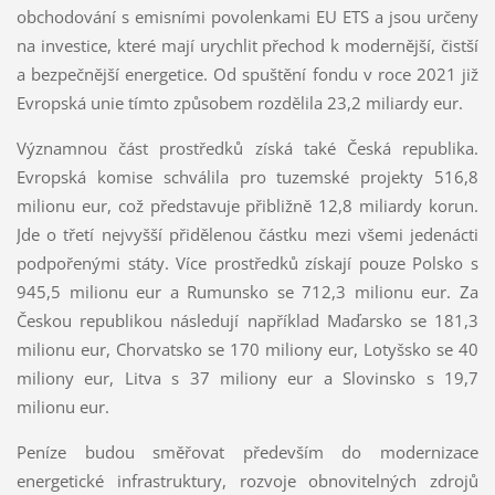
obchodování s emisními povolenkami EU ETS a jsou určeny
na investice, které mají urychlit přechod k modernější, čistší
a bezpečnější energetice. Od spuštění fondu v roce 2021 již
Evropská unie tímto způsobem rozdělila 23,2 miliardy eur.
Významnou část prostředků získá také Česká republika.
Evropská komise schválila pro tuzemské projekty 516,8
milionu eur, což představuje přibližně 12,8 miliardy korun.
Jde o třetí nejvyšší přidělenou částku mezi všemi jedenácti
podpořenými státy. Více prostředků získají pouze Polsko s
945,5 milionu eur a Rumunsko se 712,3 milionu eur. Za
Českou republikou následují například Maďarsko se 181,3
milionu eur, Chorvatsko se 170 miliony eur, Lotyšsko se 40
miliony eur, Litva s 37 miliony eur a Slovinsko s 19,7
milionu eur.
Peníze budou směřovat především do modernizace
energetické infrastruktury, rozvoje obnovitelných zdrojů