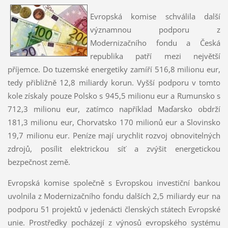
Evropská komise schválila další
významnou podporu z
Modernizačního fondu a Česká
republika patří mezi největší
příjemce. Do tuzemské energetiky zamíří 516,8 milionu eur,
tedy přibližně 12,8 miliardy korun. Vyšší podporu v tomto
kole získaly pouze Polsko s 945,5 milionu eur a Rumunsko s
712,3 milionu eur, zatímco například Maďarsko obdrží
181,3 milionu eur, Chorvatsko 170 milionů eur a Slovinsko
19,7 milionu eur. Peníze mají urychlit rozvoj obnovitelných
zdrojů, posílit elektrickou síť a zvýšit energetickou
bezpečnost země.
Evropská komise společně s Evropskou investiční bankou
uvolnila z Modernizačního fondu dalších 2,5 miliardy eur na
podporu 51 projektů v jedenácti členských státech Evropské
unie. Prostředky pocházejí z výnosů evropského systému