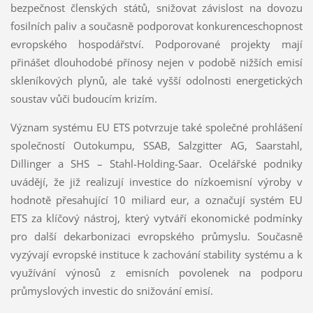
bezpečnost členských států, snižovat závislost na dovozu
fosilních paliv a současně podporovat konkurenceschopnost
evropského hospodářství. Podporované projekty mají
přinášet dlouhodobé přínosy nejen v podobě nižších emisí
skleníkových plynů, ale také vyšší odolnosti energetických
soustav vůči budoucím krizím.
Význam systému EU ETS potvrzuje také společné prohlášení
společností Outokumpu, SSAB, Salzgitter AG, Saarstahl,
Dillinger a SHS – Stahl-Holding-Saar. Ocelářské podniky
uvádějí, že již realizují investice do nízkoemisní výroby v
hodnotě přesahující 10 miliard eur, a označují systém EU
ETS za klíčový nástroj, který vytváří ekonomické podmínky
pro další dekarbonizaci evropského průmyslu. Současně
vyzývají evropské instituce k zachování stability systému a k
využívání výnosů z emisních povolenek na podporu
průmyslových investic do snižování emisí.