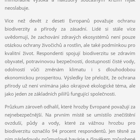
neoslabuje.
Více než devět z deseti Evropanů považuje ochranu
biodiverzity a přírody za zásadní. Lidé si stále více
uvědomují, že zachování zdravých ekosystémů není pouze
otázkou ochrany živočichů a rostlin, ale také podmínkou pro
kvalitní život. Respondenti spojují biodiverzitu se zdravím
obyvatel, potravinovou bezpečností, dostupností čisté vody,
odolností vůči změnám klimatu i s dlouhodobou
ekonomickou prosperitou. Výsledky lze přeložit, že ochrana
přírody už není vnímána jako okrajové ekologické téma, ale
jako jeden ze základních pilířů fungující společnosti.
Průzkum zároveň odhalil, které hrozby Evropané považují za
nejnebezpečnější. Na prvním místě se umístilo znečištění
ovzduší, půdy a vody, které za vážnou hrozbu pro
biodiverzitu označilo 94 procent respondentů. Jen těsně za
ním následovaly průmyslové havárie a člověkem způsobené