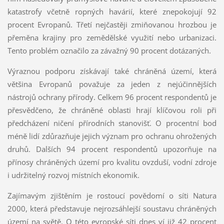
katastrofy včetně ropných havárií, které znepokojují 92
procent Evropanů. Třetí nejčastěji zmiňovanou hrozbou je
přeměna krajiny pro zemědělské využití nebo urbanizaci.
Tento problém označilo za závažný 90 procent dotázaných.
Výraznou podporu získávají také chráněná území, která
většina Evropanů považuje za jeden z nejúčinnějších
nástrojů ochrany přírody. Celkem 96 procent respondentů je
přesvědčeno, že chráněné oblasti hrají klíčovou roli při
předcházení ničení přírodních stanovišť. O procentní bod
méně lidí zdůrazňuje jejich význam pro ochranu ohrožených
druhů. Dalších 94 procent respondentů upozorňuje na
přínosy chráněných území pro kvalitu ovzduší, vodní zdroje
i udržitelný rozvoj místních ekonomik.
Zajímavým zjištěním je rostoucí povědomí o síti Natura
2000, která představuje nejrozsáhlejší soustavu chráněných
území na světě. O této evropské síti dnes ví již 42 procent