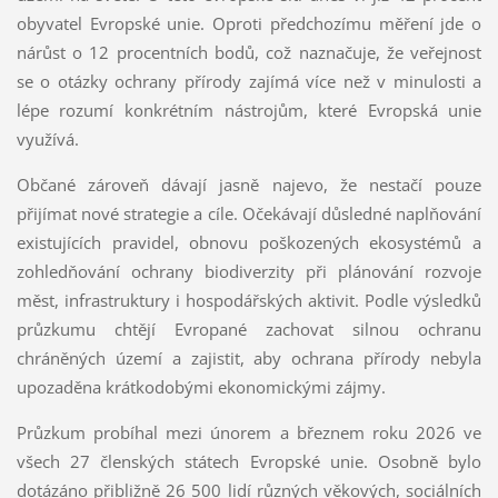
obyvatel Evropské unie. Oproti předchozímu měření jde o
nárůst o 12 procentních bodů, což naznačuje, že veřejnost
se o otázky ochrany přírody zajímá více než v minulosti a
lépe rozumí konkrétním nástrojům, které Evropská unie
využívá.
Občané zároveň dávají jasně najevo, že nestačí pouze
přijímat nové strategie a cíle. Očekávají důsledné naplňování
existujících pravidel, obnovu poškozených ekosystémů a
zohledňování ochrany biodiverzity při plánování rozvoje
měst, infrastruktury i hospodářských aktivit. Podle výsledků
průzkumu chtějí Evropané zachovat silnou ochranu
chráněných území a zajistit, aby ochrana přírody nebyla
upozaděna krátkodobými ekonomickými zájmy.
Průzkum probíhal mezi únorem a březnem roku 2026 ve
všech 27 členských státech Evropské unie. Osobně bylo
dotázáno přibližně 26 500 lidí různých věkových, sociálních