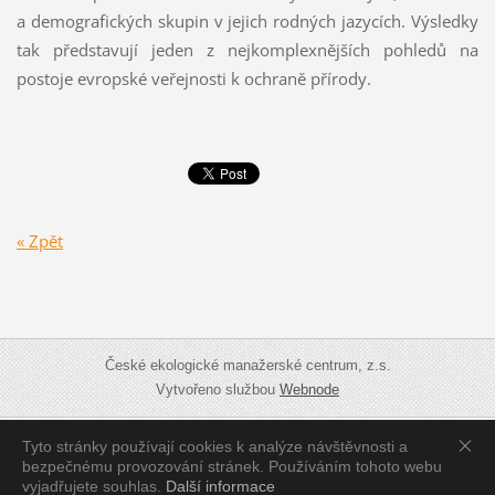
a demografických skupin v jejich rodných jazycích. Výsledky
tak představují jeden z nejkomplexnějších pohledů na
postoje evropské veřejnosti k ochraně přírody.
« Zpět
České ekologické manažerské centrum, z.s.
Vytvořeno službou
Webnode
Tyto stránky používají cookies k analýze návštěvnosti a
Zobrazit:
Mobilní verzi
|
Standardní verzi
bezpečnému provozování stránek. Používáním tohoto webu
vyjadřujete souhlas.
Další informace