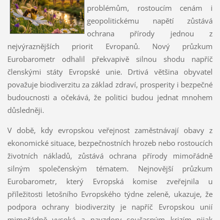
problémům, rostoucím cenám i
geopolitickému napětí zůstává
ochrana přírody jednou z
nejvýraznějších priorit Evropanů. Nový průzkum
Eurobarometr odhalil překvapivě silnou shodu napříč
členskými státy Evropské unie. Drtivá většina obyvatel
považuje biodiverzitu za základ zdraví, prosperity i bezpečné
budoucnosti a očekává, že politici budou jednat mnohem
důsledněji.
V době, kdy evropskou veřejnost zaměstnávají obavy z
ekonomické situace, bezpečnostních hrozeb nebo rostoucích
životních nákladů, zůstává ochrana přírody mimořádně
silným společenským tématem. Nejnovější průzkum
Eurobarometr, který Evropská komise zveřejnila u
příležitosti letošního Evropského týdne zeleně, ukazuje, že
podpora ochrany biodiverzity je napříč Evropskou unií
mimořádně vysoká a navzdory současným krizím nijak