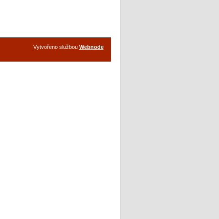
Vytvořeno službou
Webnode