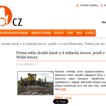
Vyhl
Úvodní stránka
M
Hle
IS ODPADOVÉ FÓRUM
WASTE FORUM
EU ETV
TVIP
PVO
O NÁS
zkrátit daně o 4 miliardy korun, podíl v ní má Křetínský. Policie jde do 
Firma měla zkrátit daně o 4 miliardy korun, podíl v
finále kauzy
07.04.2025 08:14
Národní centrála proti organizovanému
daňových úniků největší odpadové firmy v
dozorový státní zástupce. Společnost 
nakládáním s odpady připravila veřejné rozpo
případ vyšetřovali více než dva roky. Jedn
Více
ZDE
Štítky
:
odpad