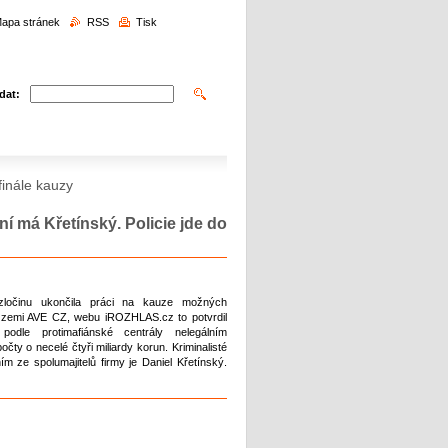
edávání
apa stránek
RSS
Tisk
dat:
finále kauzy
 ní má Křetínský. Policie jde do
 zločinu ukončila práci na kauze možných
 zemi AVE CZ, webu iROZHLAS.cz to potvrdil
podle protimafiánské centrály nelegálním
čty o necelé čtyři miliardy korun. Kriminalisté
ím ze spolumajitelů firmy je Daniel Křetínský.