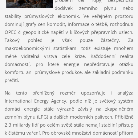
dodávek zemního plynu nebo
stability průmyslových ekonomik. Ve veřejném prostoru
dominují grafy cen komodit, informace o těžbě, rozhodnutí
OPEC či geopolitické napětí v klíčových přepravních uzlech.
Takový pohled je však pouze částečný. Za
makroekonomickými statistikami totiž existuje mnohem
méně viditelná vrstva celé krize. Každodenní realita
domácností, pro které energie nepředstavuje otázku
komfortu ani průmyslové produkce, ale základní podmínku
přežití.
Na tento přehlížený rozměr upozorňuje i analýza
International Energy Agency, podle níž je světový systém
domácí energie stále výrazně závislý na zkapalněném
zemním plynu (LPG) a dalších moderních palivech. Přibližně
2,3 miliardy lidí po celém světě stále nemají stabilní přístup
k čistému vaření. Pro obrovské množství domácností přitom