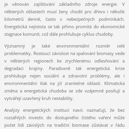
je věnován zajišťování základního zdroje energie. V
některých oblastech musí ženy chodit pro dřevo i několik
kilometrů denně, často v nebezpečných podmínkách.
Energetická nejistota se tak přímo promítá do ekonomické
stagnace komunit, což dále prohlubuje cyklus chudoby.
Významný je také environmentální rozměr celé
problematiky. Rostoucí závislost na spalování biomasy vede
v některých regionech ke zrychlenému odlesňování a
degradaci krajiny. Paradoxně tak energetická krize
prohlubuje nejen sociální a zdravotní problémy, ale i
environmentální tlak na již zranitelné oblasti. Klimatická
změna a energetická chudoba se zde vzájemně posilují a
vytvářejí uzavřený kruh nestability.
Analýzy energetických institucí navíc naznačují, že bez
rozsáhlých investic do dostupného čistého vaření může
počet lidí závislých na tradiční biomase zůstávat v řádu