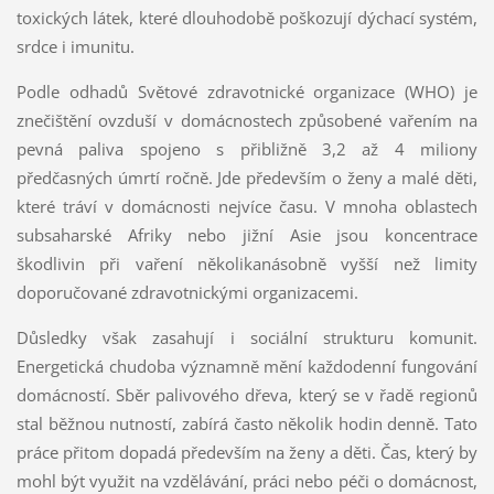
toxických látek, které dlouhodobě poškozují dýchací systém,
srdce i imunitu.
Podle odhadů Světové zdravotnické organizace (WHO) je
znečištění ovzduší v domácnostech způsobené vařením na
pevná paliva spojeno s přibližně 3,2 až 4 miliony
předčasných úmrtí ročně. Jde především o ženy a malé děti,
které tráví v domácnosti nejvíce času. V mnoha oblastech
subsaharské Afriky nebo jižní Asie jsou koncentrace
škodlivin při vaření několikanásobně vyšší než limity
doporučované zdravotnickými organizacemi.
Důsledky však zasahují i sociální strukturu komunit.
Energetická chudoba významně mění každodenní fungování
domácností. Sběr palivového dřeva, který se v řadě regionů
stal běžnou nutností, zabírá často několik hodin denně. Tato
práce přitom dopadá především na ženy a děti. Čas, který by
mohl být využit na vzdělávání, práci nebo péči o domácnost,