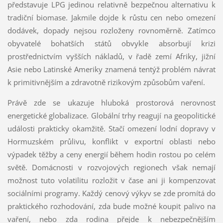
představuje LPG jedinou relativně bezpečnou alternativu k
tradiční biomase. Jakmile dojde k růstu cen nebo omezení
dodávek, dopady nejsou rozloženy rovnoměrně. Zatímco
obyvatelé bohatších států obvykle absorbují krizi
prostřednictvím vyšších nákladů, v řadě zemí Afriky, jižní
Asie nebo Latinské Ameriky znamená tentýž problém návrat
k primitivnějším a zdravotně rizikovým způsobům vaření.
Právě zde se ukazuje hluboká prostorová nerovnost
energetické globalizace. Globální trhy reagují na geopolitické
události prakticky okamžitě. Stačí omezení lodní dopravy v
Hormuzském průlivu, konflikt v exportní oblasti nebo
výpadek těžby a ceny energií během hodin rostou po celém
světě. Domácnosti v rozvojových regionech však nemají
možnost tuto volatilitu rozložit v čase ani ji kompenzovat
sociálními programy. Každý cenový výkyv se zde promítá do
praktického rozhodování, zda bude možné koupit palivo na
vaření, nebo zda rodina přejde k nebezpečnějším