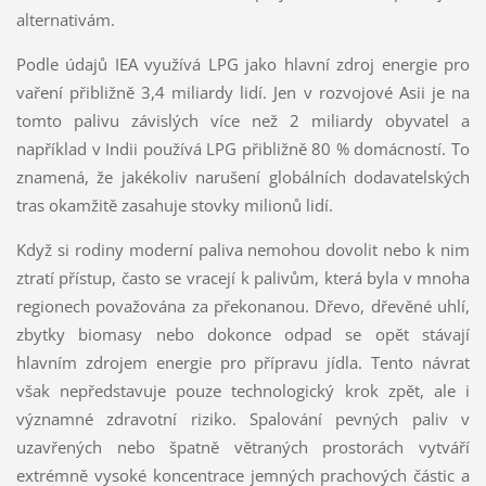
alternativám.
Podle údajů IEA využívá LPG jako hlavní zdroj energie pro
vaření přibližně 3,4 miliardy lidí. Jen v rozvojové Asii je na
tomto palivu závislých více než 2 miliardy obyvatel a
například v Indii používá LPG přibližně 80 % domácností. To
znamená, že jakékoliv narušení globálních dodavatelských
tras okamžitě zasahuje stovky milionů lidí.
Když si rodiny moderní paliva nemohou dovolit nebo k nim
ztratí přístup, často se vracejí k palivům, která byla v mnoha
regionech považována za překonanou. Dřevo, dřevěné uhlí,
zbytky biomasy nebo dokonce odpad se opět stávají
hlavním zdrojem energie pro přípravu jídla. Tento návrat
však nepředstavuje pouze technologický krok zpět, ale i
významné zdravotní riziko. Spalování pevných paliv v
uzavřených nebo špatně větraných prostorách vytváří
extrémně vysoké koncentrace jemných prachových částic a