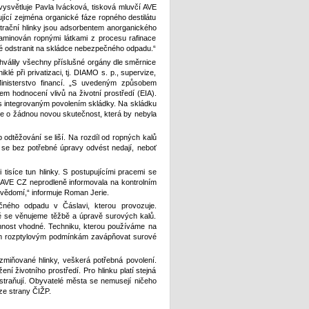
 vysvětluje Pavla Ivácková, tisková mluvčí AVE
jící zejména organické fáze ropného destilátu
iltrační hlinky jsou adsorbentem anorganického
ntaminován ropnými látkami z procesu rafinace
né odstranit na skládce nebezpečného odpadu.“
chválily všechny příslušné orgány dle směrnice
é při privatizaci, tj. DIAMO s. p., supervize,
 Ministerstvo financí. „S uvedeným způsobem
em hodnocení vlivů na životní prostředí (EIA).
 s integrovaným povolením skládky. Na skládku
 se o žádnou novou skutečnost, která by nebyla
b odtěžování se liší. Na rozdíl od ropných kalů
y se bez potřebné úpravy odvést nedají, neboť
 tisíce tun hlinky. S postupujícími pracemi se
i AVE CZ neprodleně informovala na kontrolním
 vědomí,“ informuje Roman Jerie.
ného odpadu v Čáslavi, kterou provozuje.
ě se věnujeme těžbě a úpravě surových kalů.
innost vhodné. Techniku, kterou používáme na
ným rozptylovým podmínkám zavápňovat surové
miňované hlinky, veškerá potřebná povolení.
 životního prostředí. Pro hlinku platí stejná
dstraňují. Obyvatelé města se nemusejí ničeho
ze strany ČIŽP.