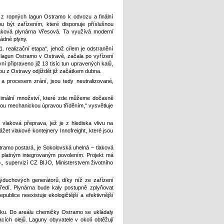
 z ropných lagun Ostramo k odvozu a finální
u být zařízením, které disponuje příslušnou
tlaková plynárna Vřesová. Ta využívá moderní
ádné plyny.
. realizační etapa“, jehož cílem je odstranění
h lagun Ostramo v Ostravě, začala po vyřízení
yní připraveno již 13 tisíc tun upravených kalů,
ou z Ostravy odjíždět již začátkem dubna.
a procesem zrání, jsou tedy neutralizované,
ximální množství, které zde můžeme dočasně
dou mechanickou úpravou tříděním,“ vysvětluje
laková přeprava, jež je z hlediska vlivu na
žet vlakové kontejnery Innofreight, které jsou
tramo postará, je Sokolovská uhelná – tlaková
e platným integrovaným povolením. Projekt má
, supervizí CZ BIJO, Ministerstvem životního
ýduchových generátorů, díky níž ze zařízení
tředí. Plynárna bude kaly postupně zplyňovat
ublice neexistuje ekologičtější a efektivnější
sku. Do areálu chemičky Ostramo se ukládaly
ích olejů. Laguny obyvatele v okolí obtěžují