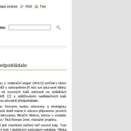
edávání
apa stránek
RSS
Tisk
dat:
ředpokládalo
o, 1. realizační etapa“ (NOLO) počítal v rámci
něž s odstraněním tří tisíc tun takzvané hlinky.
od surových kalů odstranit na skládkách
AVE CZ s odtěžováním nadbilančních kalů
ž se původně předpokládalo.
un Ostramo budou odvezeny a ekologicky
asné době máme k odvozu připraveno prvních
 takzvanou filtrační hlinkou, kterou v souladu
,“ říká Roman Jerie, manažer projektu.
jí jiné chemické složení než surové kaly. Tuto
s ní tedy i obdobným způsobem nakládat. Hlinka