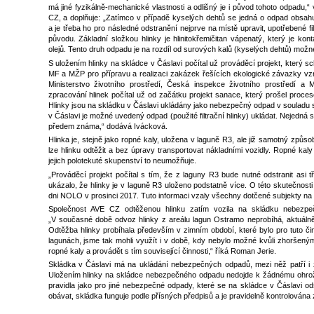
má jiné fyzikálně-mechanické vlastnosti a odlišný je i původ tohoto odpadu,“
CZ, a doplňuje: „Zatímco v případě kyselých dehtů se jedná o odpad obsahu
a je třeba ho pro následné odstranění nejprve na místě upravit, upotřebené f
původu. Základní složkou hlinky je hlinitokřemičitan vápenatý, který je ko
olejů. Tento druh odpadu je na rozdíl od surových kalů (kyselých dehtů) mož
S uložením hlinky na skládce v Čáslavi počítal už prováděcí projekt, který s
MF a MŽP pro přípravu a realizaci zakázek řešících ekologické závazky vznikl
Ministerstvo životního prostředí, Česká inspekce životního prostředí a
zpracování hlinek počítal už od začátku projekt sanace, který prošel proces
Hlinky jsou na skládku v Čáslavi ukládány jako nebezpečný odpad v souladu
v Čáslavi je možné uvedený odpad (použité filtrační hlinky) ukládat. Nejedná
předem známa,“ dodává Ivácková.
Hlinka je, stejně jako ropné kaly, uložena v laguně R3, ale již samotný způso
lze hlinku odtěžit a bez úpravy transportovat nákladními vozidly. Ropné kal
jejich polotekuté skupenství to neumožňuje.
„Prováděcí projekt počítal s tím, že z laguny R3 bude nutné odstranit asi tři
ukázalo, že hlinky je v laguně R3 uloženo podstatně více. O této skutečnost
dni NOLO v prosinci 2017. Tuto informaci vzaly všechny dotčené subjekty na
Společnost AVE CZ odtěženou hlinku zatím vozila na skládku nebezpeč
„V současné době odvoz hlinky z areálu lagun Ostramo neprobíhá, aktuáln
Odtěžba hlinky probíhala především v zimním období, které bylo pro tuto č
lagunách, jsme tak mohli využít i v době, kdy nebylo možné kvůli zhorše
ropné kaly a provádět s tím související činnosti,“ říká Roman Jerie.
Skládka v Čáslavi má na ukládání nebezpečných odpadů, mezi něž patří i z
Uložením hlinky na skládce nebezpečného odpadu nedojde k žádnému ohrožení
pravidla jako pro jiné nebezpečné odpady, které se na skládce v Čáslavi o
obávat, skládka funguje podle přísných předpisů a je pravidelně kontrolována 