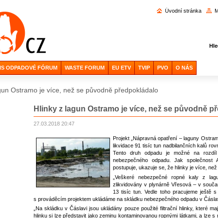
Vyhl
Úvodní stránka
M
Hle
IS ODPADOVÉ FÓRUM
WASTE FORUM
EU ETV
TVIP
PVO
O NÁS
agun Ostramo je více, než se původně předpokládalo
Hlinky z lagun Ostramo je více, než se původně p
27.03.2018 20:47
Projekt „Nápravná opatření – laguny Ostram
likvidace 91 tisíc tun nadbilančních kalů rov
Tento druh odpadu je možné na rozdíl 
nebezpečného odpadu. Jak společnost 
postupuje, ukazuje se, že hlinky je více, ne
„Veškeré nebezpečné ropné kaly z lag
zlikvidovány v plynárně Vřesová – v souč
13 tisíc tun. Vedle toho pracujeme ještě s
s prováděcím projektem ukládáme na skládku nebezpečného odpadu v Čáslavi
„Na skládku v Čáslavi jsou ukládány pouze použité filtrační hlinky, které ma
hlinku si lze představit jako zeminu kontaminovanou ropnými látkami, a lze 