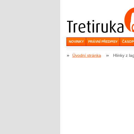
NOVINKY
PRÁVNÍ PŘEDPISY
ČASOP
Úvodní stránka
Hlinky z l