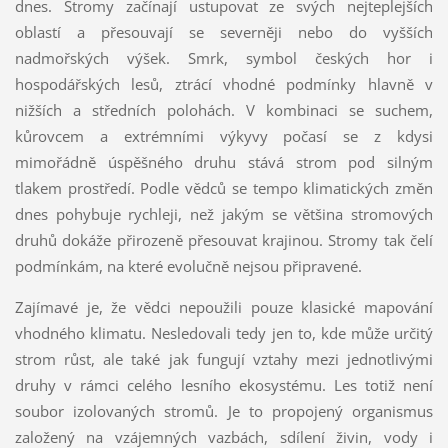
dnes. Stromy začínají ustupovat ze svých nejteplejších
oblastí a přesouvají se severněji nebo do vyšších
nadmořských výšek. Smrk, symbol českých hor i
hospodářských lesů, ztrácí vhodné podmínky hlavně v
nižších a středních polohách. V kombinaci se suchem,
kůrovcem a extrémními výkyvy počasí se z kdysi
mimořádně úspěšného druhu stává strom pod silným
tlakem prostředí. Podle vědců se tempo klimatických změn
dnes pohybuje rychleji, než jakým se většina stromových
druhů dokáže přirozeně přesouvat krajinou. Stromy tak čelí
podmínkám, na které evolučně nejsou připravené.
Zajímavé je, že vědci nepoužili pouze klasické mapování
vhodného klimatu. Nesledovali tedy jen to, kde může určitý
strom růst, ale také jak fungují vztahy mezi jednotlivými
druhy v rámci celého lesního ekosystému. Les totiž není
soubor izolovaných stromů. Je to propojený organismus
založený na vzájemných vazbách, sdílení živin, vody i