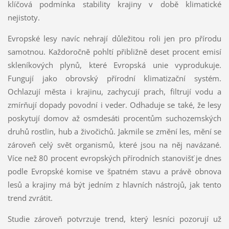
klíčová podmínka stability krajiny v době klimatické
nejistoty.
Evropské lesy navíc nehrají důležitou roli jen pro přírodu
samotnou. Každoročně pohltí přibližně deset procent emisí
skleníkových plynů, které Evropská unie vyprodukuje.
Fungují jako obrovský přírodní klimatizační systém.
Ochlazují města i krajinu, zachycují prach, filtrují vodu a
zmírňují dopady povodní i veder. Odhaduje se také, že lesy
poskytují domov až osmdesáti procentům suchozemských
druhů rostlin, hub a živočichů. Jakmile se změní les, mění se
zároveň celý svět organismů, které jsou na něj navázané.
Více než 80 procent evropských přírodních stanovišť je dnes
podle Evropské komise ve špatném stavu a právě obnova
lesů a krajiny má být jedním z hlavních nástrojů, jak tento
trend zvrátit.
Studie zároveň potvrzuje trend, který lesníci pozorují už