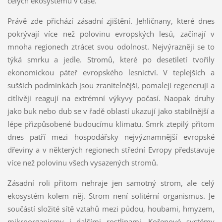
celých ekosystémů v čase.
Právě zde přichází zásadní zjištění. Jehličnany, které dnes
pokrývají více než polovinu evropských lesů, začínají v
mnoha regionech ztrácet svou odolnost. Nejvýrazněji se to
týká smrku a jedle. Stromů, které po desetiletí tvořily
ekonomickou páteř evropského lesnictví. V teplejších a
sušších podmínkách jsou zranitelnější, pomaleji regenerují a
citlivěji reagují na extrémní výkyvy počasí. Naopak druhy
jako buk nebo dub se v řadě oblastí ukazují jako stabilnější a
lépe přizpůsobené budoucímu klimatu. Smrk ztepilý přitom
dnes patří mezi hospodářsky nejvýznamnější evropské
dřeviny a v některých regionech střední Evropy představuje
více než polovinu všech vysazených stromů.
Zásadní roli přitom nehraje jen samotný strom, ale celý
ekosystém kolem něj. Strom není solitérní organismus. Je
součástí složité sítě vztahů mezi půdou, houbami, hmyzem,
mikroorganismy i dalšími rostlinami. Kořenové systémy