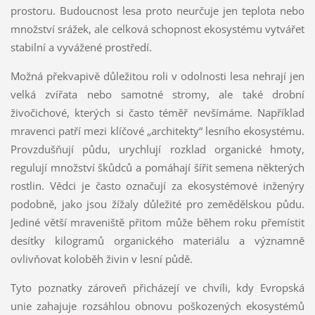
prostoru. Budoucnost lesa proto neurčuje jen teplota nebo
množství srážek, ale celková schopnost ekosystému vytvářet
stabilní a vyvážené prostředí.
Možná překvapivě důležitou roli v odolnosti lesa nehrají jen
velká zvířata nebo samotné stromy, ale také drobní
živočichové, kterých si často téměř nevšímáme. Například
mravenci patří mezi klíčové „architekty“ lesního ekosystému.
Provzdušňují půdu, urychlují rozklad organické hmoty,
regulují množství škůdců a pomáhají šířit semena některých
rostlin. Vědci je často označují za ekosystémové inženýry
podobně, jako jsou žížaly důležité pro zemědělskou půdu.
Jediné větší mraveniště přitom může během roku přemístit
desítky kilogramů organického materiálu a významně
ovlivňovat koloběh živin v lesní půdě.
Tyto poznatky zároveň přicházejí ve chvíli, kdy Evropská
unie zahajuje rozsáhlou obnovu poškozených ekosystémů