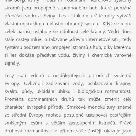
stromů jsou propojené s podhoubím hub, které pomáhá
přenášet vodu a živiny. Les si tak do určité míry vytváří
vlastní mikroklima a vlastní obranný systém. Když se tento
celek naruší, oslabuje se odolnost celé krajiny. Vědci dnes
stále častěji mluví o takzvané „dřevní internetové síti“, tedy
systému podzemního propojení stromů a hub, díky kterému
si les dokáže předávat vodu, živiny i chemické varovné
signály.
Lesy jsou jedním z nejdůležitějších přírodních systémů
Evropy. Ovlivňují zadržování vody, ochlazování krajiny,
kvalitu půdy, ukládání uhlíku i biologickou rozmanitost.
Proměna dominantních druhů tak může změnit celý
charakter evropské přírody. Smrkové monokultury známé
ze střední Evropy mohou postupně ustupovat pestřejším
smíšeným lesům s větším zastoupením listnáčů. Právě
druhová rozmanitost se přitom stále častěji ukazuje jako