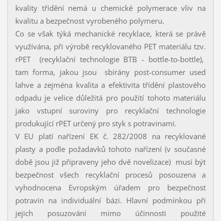
kvality třídění nemá u chemické polymerace vliv na
kvalitu a bezpečnost vyrobeného polymeru.
Co se však týká mechanické recyklace, která se právě
využívána, při výrobě recyklovaného PET materiálu tzv.
rPET (recyklační technologie BTB - bottle-to-bottle),
tam forma, jakou jsou sbírány post-consumer used
lahve a zejména kvalita a efektivita třídění plastového
odpadu je velice důležitá pro použití tohoto materiálu
jako vstupní suroviny pro recyklační technologie
produkující rPET určený pro styk s potravinami.
V EU platí nařízení EK č. 282/2008 na recyklované
plasty a podle požadavků tohoto nařízení (v současné
době jsou již připraveny jeho dvě novelizace) musí být
bezpečnost všech recyklační procesů posouzena a
vyhodnocena Evropským úřadem pro bezpečnost
potravin na individuální bázi. Hlavní podmínkou při
jejich posuzování mimo účinnosti použité