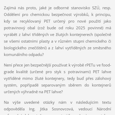
Zajímá nás proto, jaké je odborné stanovisko SZÚ, resp.
Oddělení pro chemickou bezpečnost výrobků, k principu,
kdy se recyklovaný PET určený pro nové použití jako
potravinový obal (což bude od roku 2025 povinné) má
vyrábět z lahví tříděných ve žlutých kontejnerech (společně
se všemi ostatními plasty a v různém stupni chemického či
biologického znečištění) a z lahví vytříděných ze směsného
komunálního odpadu?​
Není přece jen bezpečnější používat k výrobě rPETu ve food-
grade kvalitě (určené pro styk s potravinami) PET lahve
vytříděné mimo žluté kontejnery, tedy buď přes zálohový
systém, popřípadě separovaným sběrem do kontejnerů
určených výhradně na PET lahve?
Na výše uvedené otázky nám v následujícím textu
odpověděla Ing. Jitka Sosnovcová, vedoucí Národní