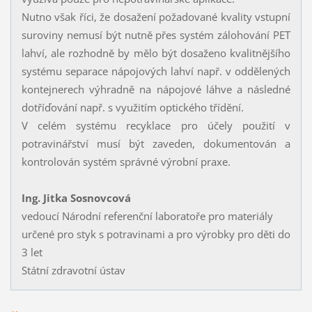
Nutno však říci, že dosažení požadované kvality vstupní
suroviny nemusí být nutně přes systém zálohování PET
lahví, ale rozhodně by mělo být dosaženo kvalitnějšího
systému separace nápojových lahví např. v oddělených
kontejnerech výhradně na nápojové láhve a následné
dotříďování např. s využitím optického třídění.
V celém systému recyklace pro účely použití v
potravinářství musí být zaveden, dokumentován a
kontrolován systém správné výrobní praxe.
Ing. Jitka Sosnovcová
vedoucí Národní referenční laboratoře pro materiály
určené pro styk s potravinami a pro výrobky pro děti do
3 let
Státní zdravotní ústav