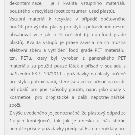
dekontaminace, je i kvalita vstupního materiálu
použitého k recyklaci (post consumer used plastů).
Vstupní materiál k recyklaci v případě opětovného
použití pro výrobu plasty pro styk s potravinami nesmí
obsahovat více jak 5 % nečistot (tj. non-food grade
plastů). Kvalita vstupů je právě závislá na co možná
efektivní sběru a vytřídění food grade PET materiálu,
tzn. PETu, který byl vyroben z panenského PET
materiálu za použití pouze látek a přísad v souladu s
nařízením EK č. 10/2011 - požadavky na plasty určené
pro styk s potravinami, které jsou velice přísné na rozdíl
od obalů pro jiné způsoby použití, např. jako obaly v
kosmetice, pro drogistické a další nepotravinářské
zboží.
Z výše uvedeného je jednoznačné, že plastový odpad ze
žlutých kontejnerů, tak jak je dneska u nás sbírán
nemůže přísné požadavky předpisů EU na recykláty pro