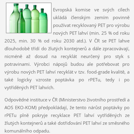
Evropská komise ve svých cílech
ukládá členským zemím povinně
používat recyklovaný PET pro výrobu
nových PET lahví (min. 25 % od roku
2025, min. 30 % od roku 2030 atd.). V ČR se PET lahve
dlouhodobě třídí do žlutých kontejnerů a dále zpracovávají,
nicméně až dosud na recyklát neurčený pro styk s
potravinami. Výrobci nápojů budou ale potřebovat pro
výrobu nových PET lahví recyklát v tzv. food-grade kvalitě, a
také logicky vzroste poptávka po rPETu, tedy i po
vytříděných PET lahvích.​
Odpovědné instituce v ČR (Ministerstvo životního prostředí a
AOS EKO-KOM) ​předpokládají, že tento nárůst poptávky po
rPETu plně pokryje recyklace PET lahví vytříděných ze
žlutých kontejnerů a také dotřiďování PET lahví ze směsného
komunálního odpadu.​