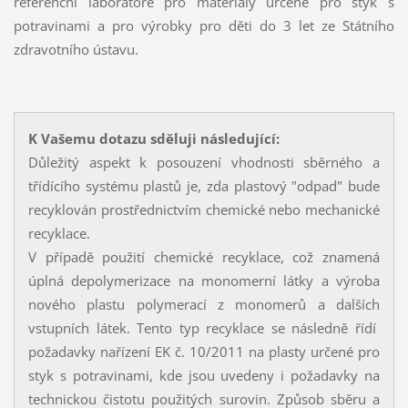
referenční laboratoře pro materiály určené pro styk s
potravinami a pro výrobky pro děti do 3 let ze Státního
zdravotního ústavu.
K Vašemu dotazu sděluji následující:
Důležitý aspekt k posouzení vhodnosti sběrného a
třídícího systému plastů je, zda plastový "odpad" bude
recyklován prostřednictvím chemické nebo mechanické
recyklace.
V případě použití chemické recyklace, což znamená
úplná depolymerizace na monomerní látky a výroba
nového plastu polymerací z monomerů a dalších
vstupních látek. Tento typ recyklace se následně řídí
požadavky nařízení EK č. 10/2011 na plasty určené pro
styk s potravinami, kde jsou uvedeny i požadavky na
technickou čistotu použitých surovin. Způsob sběru a