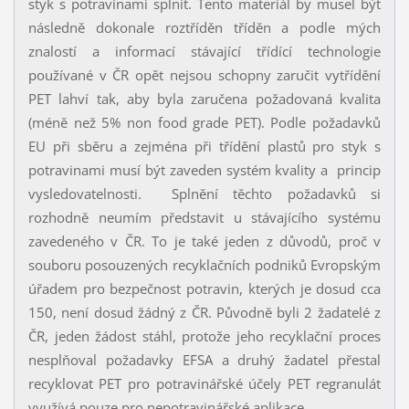
styk s potravinami splnit. Tento materiál by musel být
následně dokonale roztříděn tříděn a podle mých
znalostí a informací stávající třídící technologie
používané v ČR opět nejsou schopny zaručit vytřídění
PET lahví tak, aby byla zaručena požadovaná kvalita
(méně než 5% non food grade PET). Podle požadavků
EU při sběru a zejména při třídění plastů pro styk s
potravinami musí být zaveden systém kvality a princip
vysledovatelnosti. Splnění těchto požadavků si
rozhodně neumím představit u stávajícího systému
zavedeného v ČR. To je také jeden z důvodů, proč v
souboru posouzených recyklačních podniků Evropským
úřadem pro bezpečnost potravin, kterých je dosud cca
150, není dosud žádný z ČR. Původně byli 2 žadatelé z
ČR, jeden žádost stáhl, protože jeho recyklační proces
nesplňoval požadavky EFSA a druhý žadatel přestal
recyklovat PET pro potravinářské účely PET regranulát
využívá pouze pro nepotravinářské aplikace.