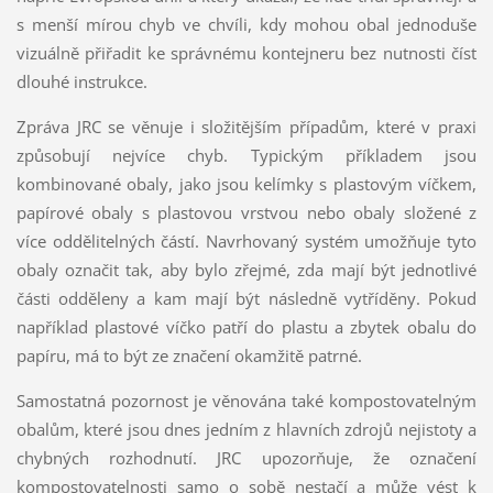
s menší mírou chyb ve chvíli, kdy mohou obal jednoduše
vizuálně přiřadit ke správnému kontejneru bez nutnosti číst
dlouhé instrukce.
Zpráva JRC se věnuje i složitějším případům, které v praxi
způsobují nejvíce chyb. Typickým příkladem jsou
kombinované obaly, jako jsou kelímky s plastovým víčkem,
papírové obaly s plastovou vrstvou nebo obaly složené z
více oddělitelných částí. Navrhovaný systém umožňuje tyto
obaly označit tak, aby bylo zřejmé, zda mají být jednotlivé
části odděleny a kam mají být následně vytříděny. Pokud
například plastové víčko patří do plastu a zbytek obalu do
papíru, má to být ze značení okamžitě patrné.
Samostatná pozornost je věnována také kompostovatelným
obalům, které jsou dnes jedním z hlavních zdrojů nejistoty a
chybných rozhodnutí. JRC upozorňuje, že označení
kompostovatelnosti samo o sobě nestačí a může vést k