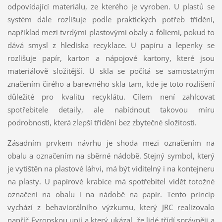
odpovídající materiálu, ze kterého je vyroben. U plastů se
systém dále rozlišuje podle praktických potřeb třídění,
například mezi tvrdými plastovými obaly a fóliemi, pokud to
dává smysl z hlediska recyklace. U papíru a lepenky se
rozlišuje papír, karton a nápojové kartony, které jsou
materiálově složitější. U skla se počítá se samostatným
značením čirého a barevného skla tam, kde je toto rozlišení
důležité pro kvalitu recyklátu. Cílem není zahlcovat
spotřebitele detaily, ale nabídnout takovou míru
podrobnosti, která zlepší třídění bez zbytečné složitosti.
Zásadním prvkem návrhu je shoda mezi označením na
obalu a označením na sběrné nádobě. Stejný symbol, který
je vytištěn na plastové láhvi, má být viditelný i na kontejneru
na plasty. U papírové krabice má spotřebitel vidět totožné
označení na obalu i na nádobě na papír. Tento princip
vychází z behaviorálního výzkumu, který JRC realizovalo
napříč Evropskou unií a který ukázal, že lidé třídí správněji a