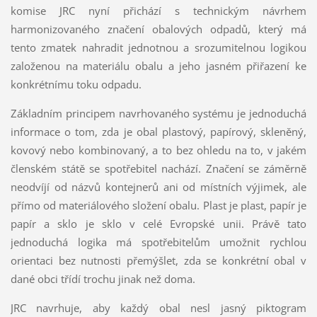
komise JRC nyní přichází s technickým návrhem
harmonizovaného značení obalových odpadů, který má
tento zmatek nahradit jednotnou a srozumitelnou logikou
založenou na materiálu obalu a jeho jasném přiřazení ke
konkrétnímu toku odpadu.
Základním principem navrhovaného systému je jednoduchá
informace o tom, zda je obal plastový, papírový, skleněný,
kovový nebo kombinovaný, a to bez ohledu na to, v jakém
členském státě se spotřebitel nachází. Značení se záměrně
neodvíjí od názvů kontejnerů ani od místních výjimek, ale
přímo od materiálového složení obalu. Plast je plast, papír je
papír a sklo je sklo v celé Evropské unii. Právě tato
jednoduchá logika má spotřebitelům umožnit rychlou
orientaci bez nutnosti přemýšlet, zda se konkrétní obal v
dané obci třídí trochu jinak než doma.
JRC navrhuje, aby každý obal nesl jasný piktogram