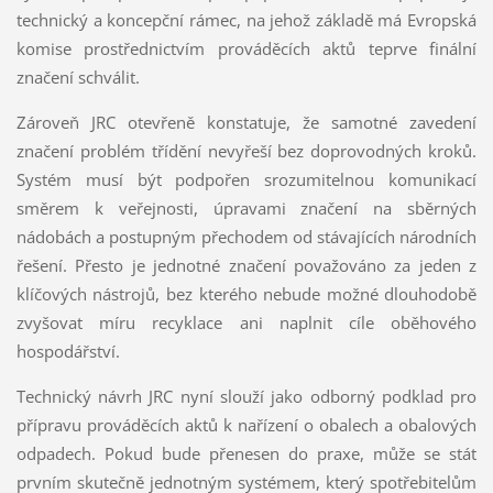
technický a koncepční rámec, na jehož základě má Evropská
komise prostřednictvím prováděcích aktů teprve finální
značení schválit.
Zároveň JRC otevřeně konstatuje, že samotné zavedení
značení problém třídění nevyřeší bez doprovodných kroků.
Systém musí být podpořen srozumitelnou komunikací
směrem k veřejnosti, úpravami značení na sběrných
nádobách a postupným přechodem od stávajících národních
řešení. Přesto je jednotné značení považováno za jeden z
klíčových nástrojů, bez kterého nebude možné dlouhodobě
zvyšovat míru recyklace ani naplnit cíle oběhového
hospodářství.
Technický návrh JRC nyní slouží jako odborný podklad pro
přípravu prováděcích aktů k nařízení o obalech a obalových
odpadech. Pokud bude přenesen do praxe, může se stát
prvním skutečně jednotným systémem, který spotřebitelům