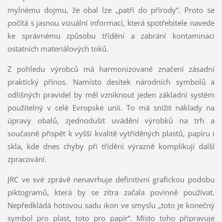
mylnému dojmu, že obal lze „patří do přírody“. Proto se
počítá s jasnou vizuální informací, která spotřebitele navede
ke správnému způsobu třídění a zabrání kontaminaci
ostatních materiálových toků.
Z pohledu výrobců má harmonizované značení zásadní
praktický přínos. Namísto desítek národních symbolů a
odlišných pravidel by měl vzniknout jeden základní systém
použitelný v celé Evropské unii. To má snížit náklady na
úpravy obalů, zjednodušit uvádění výrobků na trh a
současně přispět k vyšší kvalitě vytříděných plastů, papíru i
skla, kde dnes chyby při třídění výrazně komplikují další
zpracování.
JRC ve své zprávě nenavrhuje definitivní grafickou podobu
piktogramů, která by se zítra začala povinně používat.
Nepředkládá hotovou sadu ikon ve smyslu „toto je konečný
symbol pro plast, toto pro papír“. Místo toho připravuje