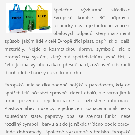
Společné výzkumné středisko
Evropské komise JRC připravilo
technický návrh jednotného značení
obalových odpadů, který má změnit
způsob, jakým lidé v celé Evropě třídí plast, papír, sklo i další
materiály. Nejde o kosmetickou úpravu symbolů, ale o
promyšlený systém, který má spotřebitelům jasně říct, z
čeho je obal vyroben a kam přesně patří, a zároveň odstranit
dlouhodobé bariéry na vnitřním trhu.
Evropská unie se dlouhodobě potýká s paradoxem, kdy od
spotřebitelů očekává správné třídění obalů, ale sama jim k
tomu poskytuje nejednoznačné a roztříštěné informace.
Plastová láhev může být v jedné zemi označena jinak než v
sousedním státě, papírový obal se stejnou funkcí nese
rozdílný symbol i barvu a sklo je někde tříděno podle barev,
jinde dohromady. Společné výzkumné středisko Evropské