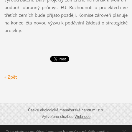
podpoří obranný průmysl EU. Rozhodnutí o projektech ve
třetích zemích bude přijato později. Komise zároveň plánuje
na konec léta novou výzvu k podávání žádostí o strategické
projekty.
« Zpět
České ekologické manažerské centrum, z.s.
Vytvořeno službou
Webnode
Tyto stránky používají cookies k analýze návštěvnosti a