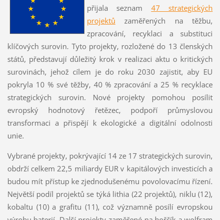
přijala seznam
47 strategických
projektů
zaměřených na těžbu,
zpracování, recyklaci a substituci
klíčových surovin. Tyto projekty, rozložené do 13 členských
států, představují důležitý krok v realizaci aktu o kritických
surovinách, jehož cílem je do roku 2030 zajistit, aby EU
pokryla 10 % své těžby, 40 % zpracování a 25 % recyklace
strategických surovin. Nové projekty pomohou posílit
evropský hodnotový řetězec, podpoří průmyslovou
transformaci a přispějí k ekologické a digitální odolnosti
unie.
Vybrané projekty, pokrývající 14 ze 17 strategických surovin,
obdrží celkem 22,5 miliardy EUR v kapitálových investicích a
budou mít přístup ke zjednodušenému povolovacímu řízení.
Největší podíl projektů se týká lithia (22 projektů), niklu (12),
kobaltu (10) a grafitu (11), což významně posílí evropskou
výrobu baterií. Další projekty zaměřené na hořčík a wolfram