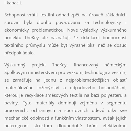
i kapacit.
Schopnost vrátit textilní odpad zpět na úroveň základních
surovin byla dlouho považována za technologicky i
ekonomicky problematickou. Nové výsledky výzkumného
projektu TheKey ale naznačují, že cirkulární budoucnost
textilního průmyslu může být výrazně blíž, než se dosud
předpokládalo.
Výzkumný projekt TheKey, financovaný německým
Spolkovým ministerstvem pro výzkum, technologii a vesmír,
se zaměřuje na jednu z nejproblematičtějších oblastí
materiálového inženýrství a odpadového hospodářství,
kterou je recyklace směsových textilií na bázi polyesteru a
bavlny. Tyto materiály dominují zejména v segmentu
pracovních, ochranných a sportovních oděvů díky své
mechanické odolnosti a funkčním vlastnostem, avšak jejich
heterogenní struktura dlouhodobě brání efektivnímu