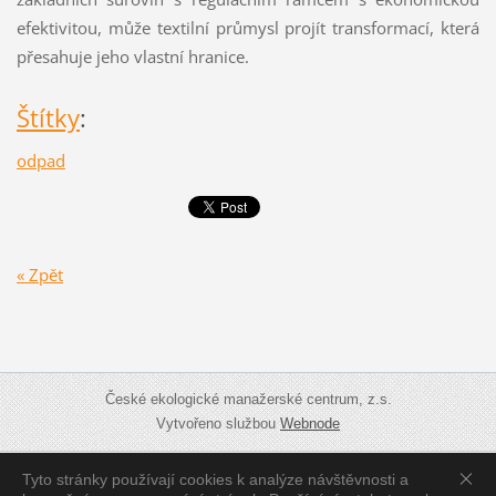
efektivitou, může textilní průmysl projít transformací, která
přesahuje jeho vlastní hranice.
Štítky
:
odpad
« Zpět
České ekologické manažerské centrum, z.s.
Vytvořeno službou
Webnode
Tyto stránky používají cookies k analýze návštěvnosti a
Zobrazit:
Mobilní verzi
|
Standardní verzi