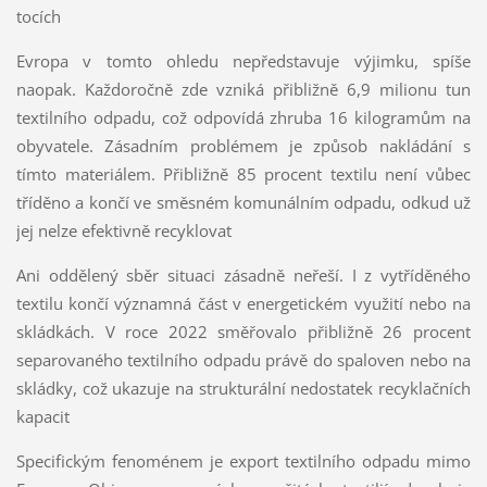
tocích
Evropa v tomto ohledu nepředstavuje výjimku, spíše
naopak. Každoročně zde vzniká přibližně 6,9 milionu tun
textilního odpadu, což odpovídá zhruba 16 kilogramům na
obyvatele. Zásadním problémem je způsob nakládání s
tímto materiálem. Přibližně 85 procent textilu není vůbec
tříděno a končí ve směsném komunálním odpadu, odkud už
jej nelze efektivně recyklovat
Ani oddělený sběr situaci zásadně neřeší. I z vytříděného
textilu končí významná část v energetickém využití nebo na
skládkách. V roce 2022 směřovalo přibližně 26 procent
separovaného textilního odpadu právě do spaloven nebo na
skládky, což ukazuje na strukturální nedostatek recyklačních
kapacit
Specifickým fenoménem je export textilního odpadu mimo