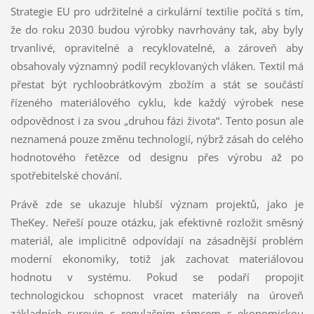
Strategie EU pro udržitelné a cirkulární textilie počítá s tím,
že do roku 2030 budou výrobky navrhovány tak, aby byly
trvanlivé, opravitelné a recyklovatelné, a zároveň aby
obsahovaly významný podíl recyklovaných vláken. Textil má
přestat být rychloobrátkovým zbožím a stát se součástí
řízeného materiálového cyklu, kde každý výrobek nese
odpovědnost i za svou „druhou fázi života“. Tento posun ale
neznamená pouze změnu technologií, nýbrž zásah do celého
hodnotového řetězce od designu přes výrobu až po
spotřebitelské chování.
Právě zde se ukazuje hlubší význam projektů, jako je
TheKey. Neřeší pouze otázku, jak efektivně rozložit směsný
materiál, ale implicitně odpovídají na zásadnější problém
moderní ekonomiky, totiž jak zachovat materiálovou
hodnotu v systému. Pokud se podaří propojit
technologickou schopnost vracet materiály na úroveň
základních surovin s regulačním rámcem s ekonomickou