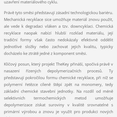
uzavření materiálového cyklu.
Právě tyto směsi představují zásadní technologickou bariéru.
Mechanická recyklace sice umožňuje materiál znovu použít,
ale vede k degradaci vláken a tzv. downcyklaci. Chemická
recyklace naopak nabízí hlubší rozklad materiálu, její
tradiční formy však často nedokázaly efektivně oddělit
jednotlivé složky nebo zachovat jejich kvalitu, typicky
docházelo ke ztrátě jedné z komponent směsi.
Klíčový posun, který projekt TheKey přináší, spočívá právě v
nasazení řízených depolymerizačních procesů. Ty
představují pokročilou formu chemické recyklace, při níž se
polymerní řetězce cíleně štěpí zpět na monomery, tedy
základní chemické stavební jednotky. Na rozdíl od méně
selektivních termochemických metod umožňuje
depolymerizace získat suroviny v kvalitě srovnatelné s
primární výrobou a znovu je využít pro produkci nových