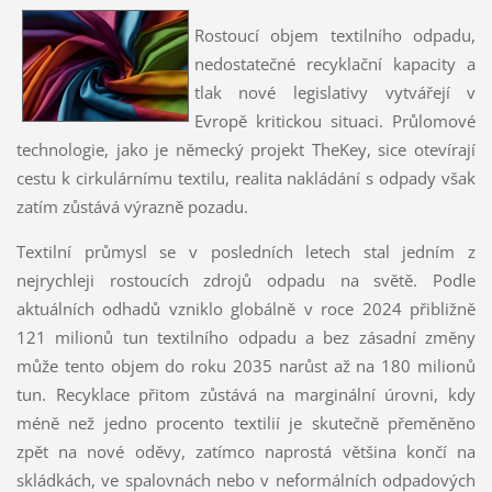
Rostoucí objem textilního odpadu,
nedostatečné recyklační kapacity a
tlak nové legislativy vytvářejí v
Evropě kritickou situaci. Průlomové
technologie, jako je německý projekt TheKey, sice otevírají
cestu k cirkulárnímu textilu, realita nakládání s odpady však
zatím zůstává výrazně pozadu.
Textilní průmysl se v posledních letech stal jedním z
nejrychleji rostoucích zdrojů odpadu na světě. Podle
aktuálních odhadů vzniklo globálně v roce 2024 přibližně
121 milionů tun textilního odpadu a bez zásadní změny
může tento objem do roku 2035 narůst až na 180 milionů
tun. Recyklace přitom zůstává na marginální úrovni, kdy
méně než jedno procento textilií je skutečně přeměněno
zpět na nové oděvy, zatímco naprostá většina končí na
skládkách, ve spalovnách nebo v neformálních odpadových