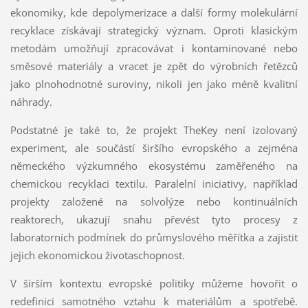
ekonomiky, kde depolymerizace a další formy molekulární
recyklace získávají strategický význam. Oproti klasickým
metodám umožňují zpracovávat i kontaminované nebo
směsové materiály a vracet je zpět do výrobních řetězců
jako plnohodnotné suroviny, nikoli jen jako méně kvalitní
náhrady.
Podstatné je také to, že projekt TheKey není izolovaný
experiment, ale součástí širšího evropského a zejména
německého výzkumného ekosystému zaměřeného na
chemickou recyklaci textilu. Paralelní iniciativy, například
projekty založené na solvolýze nebo kontinuálních
reaktorech, ukazují snahu převést tyto procesy z
laboratorních podmínek do průmyslového měřítka a zajistit
jejich ekonomickou životaschopnost.
V širším kontextu evropské politiky můžeme hovořit o
redefinici samotného vztahu k materiálům a spotřebě.