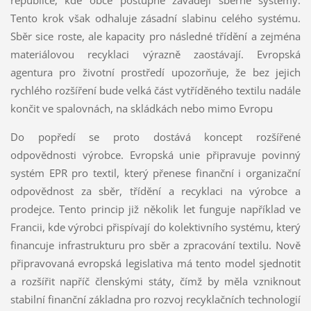
Tento krok však odhaluje zásadní slabinu celého systému.
Sběr sice roste, ale kapacity pro následné třídění a zejména
materiálovou recyklaci výrazně zaostávají. Evropská
agentura pro životní prostředí upozorňuje, že bez jejich
rychlého rozšíření bude velká část vytříděného textilu nadále
končit ve spalovnách, na skládkách nebo mimo Evropu
Do popředí se proto dostává koncept rozšířené
odpovědnosti výrobce. Evropská unie připravuje povinný
systém EPR pro textil, který přenese finanční i organizační
odpovědnost za sběr, třídění a recyklaci na výrobce a
prodejce. Tento princip již několik let funguje například ve
Francii, kde výrobci přispívají do kolektivního systému, který
financuje infrastrukturu pro sběr a zpracování textilu. Nově
připravovaná evropská legislativa má tento model sjednotit
a rozšířit napříč členskými státy, čímž by měla vzniknout
stabilní finanční základna pro rozvoj recyklačních technologií