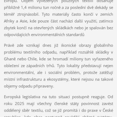
Evropu. Objem vyvezených použitých textilií dosahuje
přibližně 1,4 milionu tun ročně a za poslední dvě dekády se
téměř ztrojnásobil. Tyto materiály často končí v zemích
Afriky a Asie, kde pouze část nachází další využití, zatímco
zbytek končí na otevřených skládkách nebo je spalován bez
odpovídajících environmentálních standardů
Právě zde vznikají dnes již ikonické obrazy globálního
problému textilního odpadu, například rozsáhlé skládky v
Ghaně nebo Chile, kde se hromadí miliony tun vyřazeného
oblečení ze západních trhů. Tyto lokality představují nejen
environmentální, ale i sociální problém, protože zatěžují
místní infrastrukturu a ekosystémy, které nejsou na takové
objemy odpadu připraveny.
Evropská legislativa na tuto situaci postupně reaguje. Od
roku 2025 mají všechny členské státy povinnost zavést
oddělený sběr textilu, což se již promítá i do praxe v České
republice, kde obce postupně zavádějí sběrné systémy.