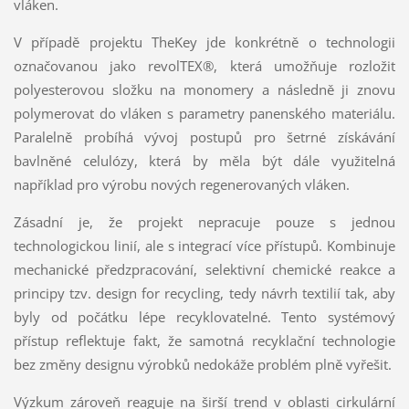
vláken.
V případě projektu TheKey jde konkrétně o technologii
označovanou jako revolTEX®, která umožňuje rozložit
polyesterovou složku na monomery a následně ji znovu
polymerovat do vláken s parametry panenského materiálu.
Paralelně probíhá vývoj postupů pro šetrné získávání
bavlněné celulózy, která by měla být dále využitelná
například pro výrobu nových regenerovaných vláken.
Zásadní je, že projekt nepracuje pouze s jednou
technologickou linií, ale s integrací více přístupů. Kombinuje
mechanické předzpracování, selektivní chemické reakce a
principy tzv. design for recycling, tedy návrh textilií tak, aby
byly od počátku lépe recyklovatelné. Tento systémový
přístup reflektuje fakt, že samotná recyklační technologie
bez změny designu výrobků nedokáže problém plně vyřešit.
Výzkum zároveň reaguje na širší trend v oblasti cirkulární