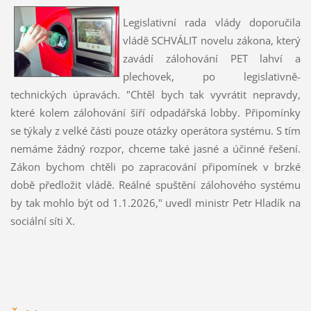
Legislativní rada vlády doporučila
vládě SCHVÁLIT novelu zákona, který
zavádí zálohování PET lahví a
plechovek, po legislativně-
technických úpravách. "Chtěl bych tak vyvrátit nepravdy,
které kolem zálohování šíří odpadářská lobby. Připomínky
se týkaly z velké části pouze otázky operátora systému. S tím
nemáme žádný rozpor, chceme také jasné a účinné řešení.
Zákon bychom chtěli po zapracování připomínek v brzké
době předložit vládě. Reálné spuštění zálohového systému
by tak mohlo být od 1.1.2026," uvedl ministr Petr Hladík na
sociální síti X.