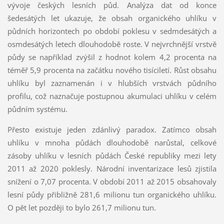
vývoje českých lesních půd. Analýza dat od konce
šedesátých let ukazuje, že obsah organického uhlíku v
půdních horizontech po období poklesu v sedmdesátých a
osmdesátých letech dlouhodobě roste. V nejvrchnější vrstvě
půdy se například zvýšil z hodnot kolem 4,2 procenta na
téměř 5,9 procenta na začátku nového tisíciletí. Růst obsahu
uhlíku byl zaznamenán i v hlubších vrstvách půdního
profilu, což naznačuje postupnou akumulaci uhlíku v celém
půdním systému.
Přesto existuje jeden zdánlivý paradox. Zatímco obsah
uhlíku v mnoha půdách dlouhodobě narůstal, celkové
zásoby uhlíku v lesních půdách České republiky mezi lety
2011 až 2020 poklesly. Národní inventarizace lesů zjistila
snížení o 7,07 procenta. V období 2011 až 2015 obsahovaly
lesní půdy přibližně 281,6 milionu tun organického uhlíku.
O pět let později to bylo 261,7 milionu tun.