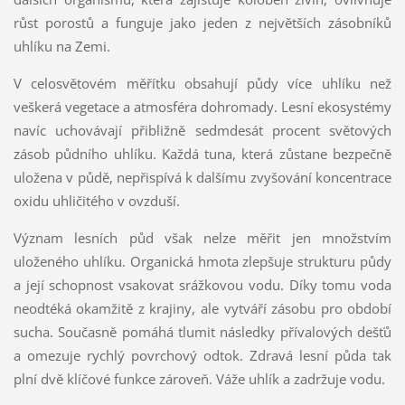
růst porostů a funguje jako jeden z největších zásobníků
uhlíku na Zemi.
V celosvětovém měřítku obsahují půdy více uhlíku než
veškerá vegetace a atmosféra dohromady. Lesní ekosystémy
navíc uchovávají přibližně sedmdesát procent světových
zásob půdního uhlíku. Každá tuna, která zůstane bezpečně
uložena v půdě, nepřispívá k dalšímu zvyšování koncentrace
oxidu uhličitého v ovzduší.
Význam lesních půd však nelze měřit jen množstvím
uloženého uhlíku. Organická hmota zlepšuje strukturu půdy
a její schopnost vsakovat srážkovou vodu. Díky tomu voda
neodtéká okamžitě z krajiny, ale vytváří zásobu pro období
sucha. Současně pomáhá tlumit následky přívalových dešťů
a omezuje rychlý povrchový odtok. Zdravá lesní půda tak
plní dvě klíčové funkce zároveň. Váže uhlík a zadržuje vodu.