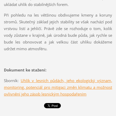
ukládat uhlík do stabilnějších forem.
Při pohledu na les většinou obdivujeme kmeny a koruny
stromů. Skutečný základ jejich stability se však nachází pod
vrstvou listí a jehličí. Právě zde se rozhoduje o tom, kolik
vody zůstane v krajině, jak úrodná bude půda, jak rychle se
bude les obnovovat a jak velkou část uhlíku dokážeme
udržet mimo atmosféru.
Dokument ke stažení:
Sborník:
Uhlík v lesních půdách, jeho ekologický význam,
monitoring, potenciál pro mitigaci změn klimatu a možnost
ovlivnění jeho zásob lesnickým hospodařením