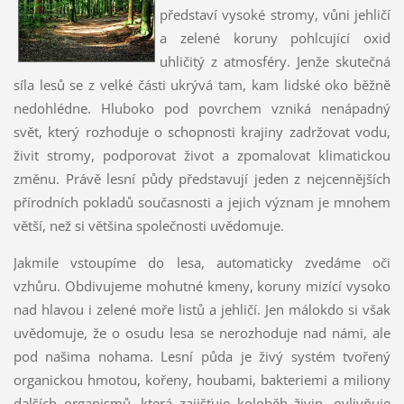
představí vysoké stromy, vůni jehličí
a zelené koruny pohlcující oxid
uhličitý z atmosféry. Jenže skutečná
síla lesů se z velké části ukrývá tam, kam lidské oko běžně
nedohlédne. Hluboko pod povrchem vzniká nenápadný
svět, který rozhoduje o schopnosti krajiny zadržovat vodu,
živit stromy, podporovat život a zpomalovat klimatickou
změnu. Právě lesní půdy představují jeden z nejcennějších
přírodních pokladů současnosti a jejich význam je mnohem
větší, než si většina společnosti uvědomuje.
Jakmile vstoupíme do lesa, automaticky zvedáme oči
vzhůru. Obdivujeme mohutné kmeny, koruny mizící vysoko
nad hlavou i zelené moře listů a jehličí. Jen málokdo si však
uvědomuje, že o osudu lesa se nerozhoduje nad námi, ale
pod našima nohama. Lesní půda je živý systém tvořený
organickou hmotou, kořeny, houbami, bakteriemi a miliony
dalších organismů, která zajišťuje koloběh živin, ovlivňuje