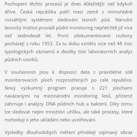
Pochopení těchto procesů je dnes důležitější než kdykoli
dříve. Česká republika patří mezi země s mimořádně
rozsáhlým systémem sledování lesních půd. Národní
lesnický institut provádí půdní monitoring nepřetržitě již více
než sedmdesát let. První zdokumentované rozbory
pocházejí z roku 1953. Za tu dobu vzniklo více než 48 tisíc
typologických záznamů a desítky tisíc laboratorních analýz
půdních vzorků.
V současnosti jsou k dispozici data z pravidelné sítě
monitorovacích ploch rozprostřených po celé republice.
Nový výzkumný program pracuje s 221 plochami
navázanými na mezinárodní monitoring lesů, přičemž
zahrnuje i analýzy DNA půdních hub a bakterií. Díky tomu
lze sledovat nejen množství uhlíku, ale také procesy, které
rozhodují o jeho ukládání nebo uvolňování.
Výsledky dlouhodobých měření přinášejí zajímavý obraz