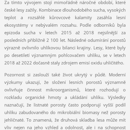
Za tímto vývojem stojí mimořádně náročné období, které
české lesy zažily. Kombinace dlouhodobého sucha, vysokých
teplot a rozsáhlé kůrovcové kalamity zasáhla lesní
ekosystémy v nebývalém rozsahu. Podle odborníků byla
epizoda sucha v letech 2015 až 2018 nejsilnější za
posledních přibližně 2 100 let. Následné odumírání porostů
výrazně ovlivnilo uhlíkovou bilanci krajiny. Lesy, které byly
po desetiletí významným pohlcovačem uhlíku, se v letech
2018 až 2022 dočasně staly zdrojem emisí oxidu uhličitého.
Pozornost si zaslouží také život ukrytý v půdě. Moderní
výzkumy ukazují, že složení lesních porostů významně
ovlivňuje činnost mikroorganismů, které rozhodují o
rozkladu organické hmoty a ukládání uhlíku. Výsledky
naznačují, že listnaté porosty často podporují vyšší podíl
uhlíku zabudovaného do mikrobiální biomasy než porosty
jehličnaté. To znamená, že druhová skladba lesa může mít
vliv nejen na jeho vzhled a odolnost, ale i na schopnost