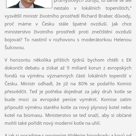
nestalo v lokálních topeništích,“
vysvětlil ministr životního prostředí Richard Brabec důvody,
proč máme v Česku stále špatné ovzduší. Jak chce
ministerstvo životního prostředí proti znečištění ovzduší
bojovat? To nastínil v rozhovoru s moderátorkou Helenou
Šulcovou.
V horizontu několika příštích týdnů bychom chtěli s EK
dokončit debatu a získat až 9 miliard korun z evropských
fondů na výměnu významných části lokálních topenišť v
Česku. Ministr odhadl, že již na 80% se podařilo Komisi
přesvědčit. Teď je potřeba dojednat za jaký druh kotle se
bude moci za evropské peníze vyměnit. Komise zatím
připouští výměnu starého kotle za nový plynový kotel nebo
kotel na biomasu. Ministerstvo se teď snaží, aby si občané
mohli také pořídit nový moderní kotle na uhlí.
A jak si poradíme s povinným tříděním bioodpadu a kovů od