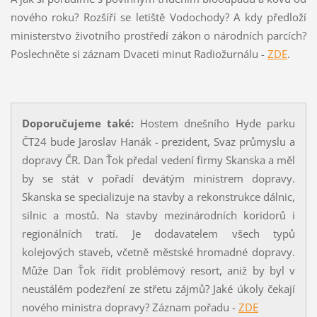
nového roku? Rozšíří se letiště Vodochody? A kdy předloží
ministerstvo životního prostředí zákon o národních parcích?
Poslechněte si záznam Dvaceti minut Radiožurnálu -
ZDE
.
Doporučujeme také:
Hostem dnešního Hyde parku
ČT24 bude Jaroslav Hanák - prezident, Svaz průmyslu a
dopravy ČR. Dan Ťok předal vedení firmy Skanska a měl
by se stát v pořadí devátým ministrem dopravy.
Skanska se specializuje na stavby a rekonstrukce dálnic,
silnic a mostů. Na stavby mezinárodních koridorů i
regionálních tratí. Je dodavatelem všech typů
kolejových staveb, včetně městské hromadné dopravy.
Může Dan Ťok řídit problémový resort, aniž by byl v
neustálém podezření ze střetu zájmů? Jaké úkoly čekají
nového ministra dopravy? Záznam pořadu -
ZDE