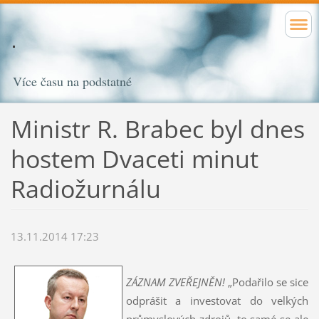
Více času na podstatné
Ministr R. Brabec byl dnes
hostem Dvaceti minut
Radiožurnálu
13.11.2014 17:23
ZÁZNAM ZVEŘEJNĚN!
„Podařilo se sice
odprášit a investovat do velkých
průmyslových zdrojů, to samé se ale