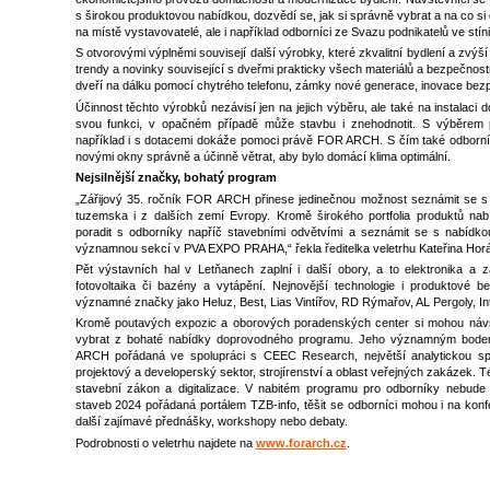
s širokou produktovou nabídkou, dozvědí se, jak si správně vybrat a na co si 
na místě vystavovatelé, ale i například odborníci ze Svazu podnikatelů ve stíni
S otvorovými výplněmi souvisejí další výrobky, které zkvalitní bydlení a zvýš
trendy a novinky související s dveřmi prakticky všech materiálů a bezpečnost
dveří na dálku pomocí chytrého telefonu, zámky nové generace, inovace bezp
Účinnost těchto výrobků nezávisí jen na jejich výběru, ale také na instalaci
svou funkci, v opačném případě může stavbu i znehodnotit. S výběrem pr
například i s dotacemi dokáže pomoci právě FOR ARCH. S čím také odborníc
novými okny správně a účinně větrat, aby bylo domácí klima optimální.
Nejsilnější značky, bohatý program
„Zářijový 35. ročník FOR ARCH přinese jedinečnou možnost seznámit se s v
tuzemska i z dalších zemí Evropy. Kromě širokého portfolia produktů n
poradit s odborníky napříč stavebními odvětvími a seznámit se s nabídkou
významnou sekcí v PVA EXPO PRAHA,“ řekla ředitelka veletrhu Kateřina Hor
Pět výstavních hal v Letňanech zaplní i další obory, a to elektronika a z
fotovoltaika či bazény a vytápění. Nejnovější technologie i produktové be
významné značky jako Heluz, Best, Lias Vintířov, RD Rýmařov, AL Pergoly, In
Kromě poutavých expozic a oborových poradenských center si mohou návštěv
vybrat z bohaté nabídky doprovodného programu. Jeho významným bodem
ARCH pořádaná ve spolupráci s CEEC Research, největší analytickou spol
projektový a developerský sektor, strojírenství a oblast veřejných zakázek.
stavební zákon a digitalizace. V nabitém programu pro odborníky nebude
staveb 2024 pořádaná portálem TZB-info, těšit se odborníci mohou i na konf
další zajímavé přednášky, workshopy nebo debaty.
Podrobnosti o veletrhu najdete na
www.forarch.cz
.