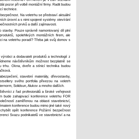
dát pozor při volbě montážní firmy. Radit budou
cí technice.
í bezpečnost. Na veletrhu se představí aktuální
ních úrovní a s nimi spojené systémy otevírání
ečnostních prvků a další zajímavosti.
 do stavby. Pouze správně namontovaný díl plní
oduktů, spolehlivých montážních firem, ale
i na veletrhu poradí? Třeba jak svůj domov s
ýrobci a dodavateli produktů a technologií z
abídneme návštěvníkům možnost bezplatně se
 trhu. Okna, dveře a stínicí technika budou
áčková.
abezpečení, stavební materiály, dřevostavby,
stsellery svého portfolia přivezou na veletrh
ternorm, Solidsun, Alukov a mnoho dalších.
níci z řad profesionálů a široké veřejnosti
 bude zahajovací konference veletrhu FOR
ečností zaměřenou na oblasti stavebnictví,
 Tématem konference budou mimo jiné také nový
 chybět opět konference Požární bezpečnost
erenci Svazu podnikatelů ve stavebnictví a na