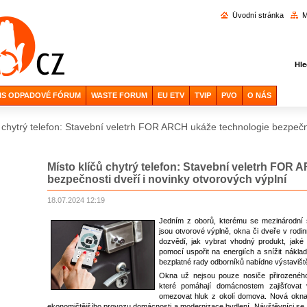
Vyhl
Úvodní stránka
M
Hle
IS ODPADOVÉ FÓRUM
WASTE FORUM
EU ETV
TVIP
PVO
O NÁS
ů chytrý telefon: Stavební veletrh FOR ARCH ukáže technologie bezpečno
Místo klíčů chytrý telefon: Stavební veletrh FOR
bezpečnosti dveří i novinky otvorových výplní
18.07.2024 12:19
Jedním z oborů, kterému se mezinárodní 
jsou otvorové výplně, okna či dveře v rodi
dozvědí, jak vybrat vhodný produkt, jaké j
pomocí uspořit na energiích a snížit nákla
bezplatné rady odborníků nabídne výstaviš
Okna už nejsou pouze nosiče přirozeného 
které pomáhají domácnostem zajišťovat 
omezovat hluk z okolí domova. Nová okn
ekonomičtějšího provozu domácnosti a modernizace bydlení. Návštěvníci se