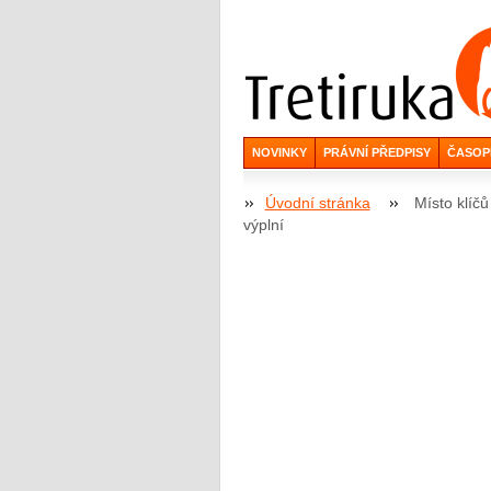
NOVINKY
PRÁVNÍ PŘEDPISY
ČASOP
Úvodní stránka
Místo klíč
výplní