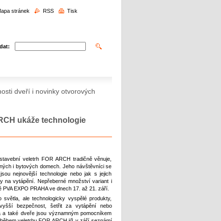
edávání
apa stránek
RSS
Tisk
dat:
sti dveří i novinky otvorových
 ARCH ukáže technologie
stavební veletrh FOR ARCH tradičně věnuje,
nných i bytových domech. Jeho návštěvníci se
sou nejnovější technologie nebo jak s jejich
dy na vytápění. Nepřeberné množství variant i
tě PVA EXPO PRAHA ve dnech 17. až 21. září.
světla, ale technologicky vyspělé produkty,
vyšší bezpečnost, šetřit za vytápění nebo
a a také dveře jsou významným pomocníkem
 během veletrhu FOR ARCH již v září seznámí