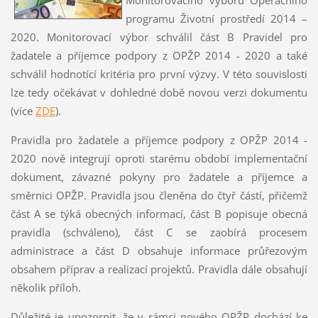
programu Životní prostředí 2014 –
2020. Monitorovací výbor schválil část B Pravidel pro
žadatele a příjemce podpory z OPŽP 2014 - 2020 a také
schválil hodnotící kritéria pro první výzvy. V této souvislosti
lze tedy očekávat v dohledné době novou verzi dokumentu
(více
ZDE
).
Pravidla pro žadatele a příjemce podpory z OPŽP 2014 -
2020 nově integrují oproti starému období implementační
dokument, závazné pokyny pro žadatele a příjemce a
směrnici OPŽP. Pravidla jsou členěna do čtyř částí, přičemž
část A se týká obecných informací, část B popisuje obecná
pravidla (schváleno), část C se zaobírá procesem
administrace a část D obsahuje informace průřezovým
obsahem příprav a realizací projektů. Pravidla dále obsahují
několik příloh.
Důležité je upozornit, že v rámci nového OPŽP dochází ke