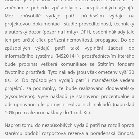
změnám z pohledu způsobilých a nezpůsobilých výdajů.
Mezi způsobilé výdaje patří především výdaje na
projektovou dokumentaci, studie proveditelnosti, technický
a autorský dozor (pozor na limity), DPH, osobní náklady (ale
jen pro určité cíle), pořízení nemovitosti, propagace. Do do
způsobilých výdajů patří také vyplnění žádosti do
informačního systému (MS2014+), prostřednictvím kterého
bude probíhat veškerá komunikace se Státním fondem
životního prostředí. Tyto náklady jsou však omezeny výší 30
tis. Kč. Do způsobilých výdajů patří i manažerské vedení
projektů, za podmínky, že bude realizováno dodavatelsky
(vysoutěženo). Výše nákladů je stanoveno procentuálně a
odstupňováno dle přímých realizačních nákladů (například
10% pro realizační náklady do 1 mil. Kč).
Naproti tomu do nezpůsobilých výdajů patří na rozdíl oproti
starému období rozpočtová rezerva a poradenská činnost.