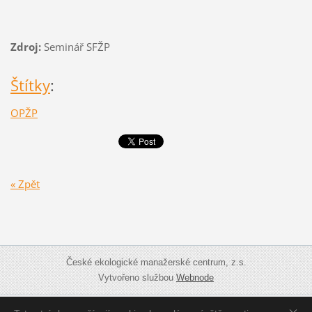
Zdroj:
Seminář SFŽP
Štítky
:
OPŽP
« Zpět
České ekologické manažerské centrum, z.s.
Vytvořeno službou
Webnode