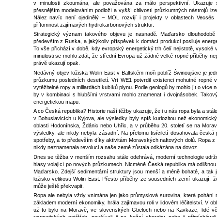
v minulosti zkoumána, ale považována za málo perspektivní. Ukazuje 
přesnějším modelováním podloží a vyšší citlivostí průzkumných nástrojů lze na
Nález navíc není ojedinělý – MOL rozvíjí i projekty v oblastech Vecs
přítomnost zajímavých hydrokarbonových struktur.
Strategický význam takového objevu je nasnadě. Maďarsko dlouhodobě us
především z Ruska, a jakýkoliv příspěvek k domácí produkci posiluje energ
To vše přichází v době, kdy evropský energetický trh čelí nejistotě, vysoké v
minulosti se mohlo zdát, že střední Evropa už žádné velké ropné příběhy n
právě ukazují opak.
Nedávný objev ložiska Wolin East v Baltském moři poblíž Świnoujście je je
průzkumu posledních desetiletí. Vrt WE1 potvrdil existenci mohutné ropné 
vytěžitelné ropy a miliardách kubíků plynu. Podle geologů by mohlo jít o více 
by v kombinaci s hlubšími vrstvami mohlo znamenat i dvojnásobek. Takov
energetickou mapu.
A co Česká republika? Historie naší těžby ukazuje, že i u nás ropa byla a stále j
v Bohuslavicích u Kyjova, ale výsledky byly spíš kuriozitou než ekonomick
oblasti Hodonínska, Ždánic nebo Uhřic, a v průběhu 20. století se na Moravě
výsledky, ale nikdy nebyla zásadní. Na přelomu tisíciletí dosahovala česk
spotřeby, a to především díky aktivitám Moravských naftových dolů. Ropa 
nikdy neznamenala revoluci a naše země zůstala odkázána na dovoz.
Dnes se těžba v menším rozsahu stále odehrává, moderní technologie udržu
hlasy volající po nových průzkumech. Nicméně Česká republika má odlišnou 
Maďarsko. Zdejší sedimentární struktury jsou menší a méně bohaté, a tak j
ložisko velikosti Wolin East. Přesto příběhy ze sousedních zemí ukazují, ž
může ještě překvapit.
Ropa ale nebyla vždy vnímána jen jako průmyslová surovina, která pohání mo
základem moderní ekonomiky, hrála zajímavou roli v lidovém léčitelství. V ob
už to bylo na Moravě, ve slovenských Gbeloch nebo na Kavkaze, lidé věřili 