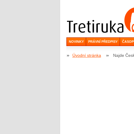
NOVINKY
PRÁVNÍ PŘEDPISY
ČASOP
Úvodní stránka
Najde Česk