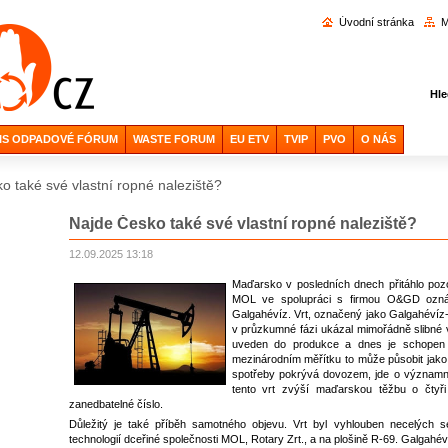
Vyhl
Úvodní stránka
M
Hle
IS ODPADOVÉ FÓRUM
WASTE FORUM
EU ETV
TVIP
PVO
O NÁS
o také své vlastní ropné naleziště?
Najde Česko také své vlastní ropné naleziště?
12.09.2025 13:18
Maďarsko v posledních dnech přitáhlo pozo
MOL ve spolupráci s firmou O&GD oznám
Galgahévíz. Vrt, označený jako Galgahévíz-
v průzkumné fázi ukázal mimořádně slibné 
uveden do produkce a dnes je schopen v
mezinárodním měřítku to může působit jako 
spotřeby pokrývá dovozem, jde o významn
tento vrt zvýší maďarskou těžbu o čtyři
zanedbatelné číslo.
Důležitý je také příběh samotného objevu. Vrt byl vyhlouben necelých s
technologií dceřiné společnosti MOL, Rotary Zrt., a na plošině R-69. Galgahé