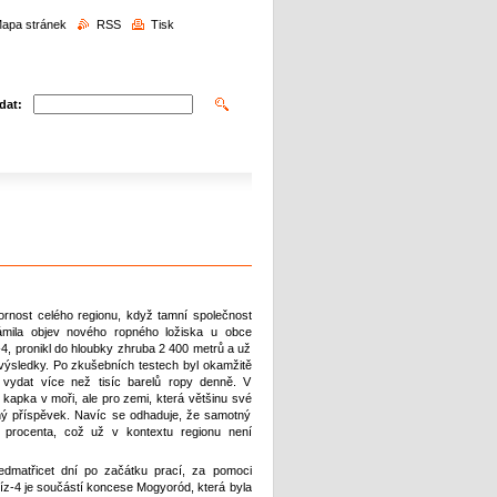
edávání
apa stránek
RSS
Tisk
dat:
rnost celého regionu, když tamní společnost
ila objev nového ropného ložiska u obce
4, pronikl do hloubky zhruba 2 400 metrů a už
výsledky. Po zkušebních testech byl okamžitě
ydat více než tisíc barelů ropy denně. V
kapka v moři, ale pro zemi, která většinu své
ý příspěvek. Navíc se odhaduje, že samotný
 procenta, což už v kontextu regionu není
edmatřicet dní po začátku prací, za pomoci
víz-4 je součástí koncese Mogyoród, která byla