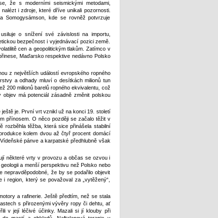
se, že s moderními seismickými metodami,
lézt i zdroje, které dříve unikali pozornosti.
és a Somogysámson, kde se rovněž potvrzuje
iluje o snížení své závislosti na importu,
etickou bezpečnost i vyjednávací pozici země.
olatilitě cen a geopolitickým tlakům. Zatímco v
epřinese, Maďarsko respektive nedávno Polsko
dnou z největších událostí evropského ropného
vrstvy a odhady mluví o desítkách milionů tun
než 200 milionů barelů ropného ekvivalentu, což
ý objev má potenciál zásadně změnit polskou
eště je. První vrt vznikl už na konci 19. století
ým přínosem. O něco později se začalo těžit v
 rozběhla těžba, která sice přinášela stabilní
á produkce kolem dvou až čtyř procent domácí
z Vídeňské pánve a karpatské předhlubně však
jí některé vrty v provozu a občas se ozvou i
geologii a menší perspektivu než Polsko nebo
e nepravděpodobné, že by se podařilo objevit
e i region, který se považoval za „vytěžený“,
tory a rafinerie. Ještě předtím, než se stala
lastech s přirozenými vývěry ropy či dehtu, ať
v její léčivé účinky. Mazali si jí klouby při