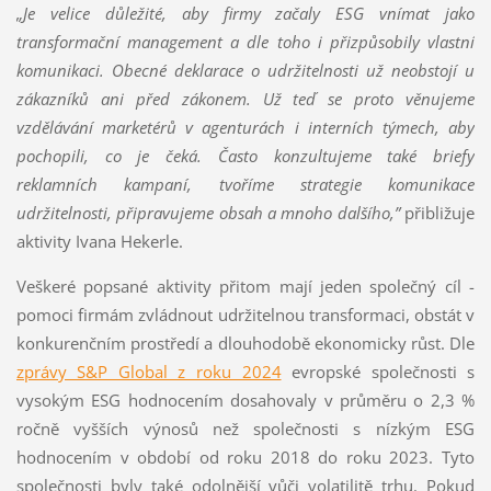
„Je velice důležité, aby firmy začaly ESG vnímat jako
transformační management a dle toho i přizpůsobily vlastní
komunikaci. Obecné deklarace o udržitelnosti už neobstojí u
zákazníků ani před zákonem. Už teď se proto věnujeme
vzdělávání marketérů v agenturách i interních týmech, aby
pochopili, co je čeká. Často konzultujeme také briefy
reklamních kampaní, tvoříme strategie komunikace
udržitelnosti, připravujeme obsah a mnoho dalšího,”
přibližuje
aktivity Ivana Hekerle.
Veškeré popsané aktivity přitom mají jeden společný cíl -
pomoci firmám zvládnout udržitelnou transformaci, obstát v
konkurenčním prostředí a dlouhodobě ekonomicky růst. Dle
zprávy S&P Global z roku 2024
evropské společnosti s
vysokým ESG hodnocením dosahovaly v průměru o 2,3 %
ročně vyšších výnosů než společnosti s nízkým ESG
hodnocením v období od roku 2018 do roku 2023. Tyto
společnosti byly také odolnější vůči volatilitě trhu. Pokud