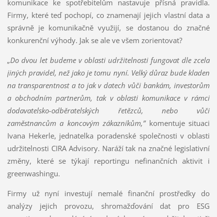
komunikace ke spotřebitelům nastavuje přísná pravidla.
Firmy, které teď pochopí, co znamenají jejich vlastní data a
správně je komunikačně využijí, se dostanou do značné
konkurenční výhody. Jak se ale ve všem zorientovat?
„Do dvou let budeme v oblasti udržitelnosti fungovat dle zcela
jiných pravidel, než jako je tomu nyní. Velký důraz bude kladen
na transparentnost a to jak v datech vůči bankám, investorům
a obchodním partnerům, tak v oblasti komunikace v rámci
dodavatelsko-odběratelských řetězců, nebo vůči
zaměstnancům a koncovým zákazníkům,”
komentuje situaci
Ivana Hekerle, jednatelka poradenské společnosti v oblasti
udržitelnosti CIRA Advisory. Naráží tak na značné legislativní
změny, které se týkají reportingu nefinančních aktivit i
greenwashingu.
Firmy už nyní investují nemalé finanční prostředky do
analýzy jejich provozu, shromažďování dat pro ESG