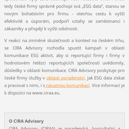
tedy české firmy správně pochopí svá „ESG data”, stanou se
novým bohatstvím pro firmu - otevřou cestu k vyšší
efektivitě a úsporám, podpoří vztahy se zaměstnanci i
zákazníky a přispějí k vyšší odolnosti.
V reakci na zmíněné skutečnosti a kontext na českém trhu,
se CIRA Advisory rozhodla spustit kampaň v oblasti
komunikace ESG aktivit, aby si reportující firmy i firmy v
hodnotovém řetězci reportujících společností uvědomily,
důsledky v oblasti komunikace. CIRA Advisory poskytuje pro
české firmy služby v
oblasti poradenství,
jak ESG data získat
a pracovat s nimi, i s
návaznou komunikací
. Více informací je
k dispozici na www.ciraa.eu.
O CIRA Advisory
CIRA Advisory (CIRAA) je poradenská, konzultační a