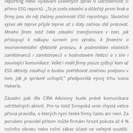
reporting nebo vydávání ucelených zpráv o udržitelnosti či
přímo ESG reportů. „
To je zcela zásadní a důležitý první krok a
firmy jsou do něj tlačeny povinností ESG reportingu. Skutečná
výzva ale teprve přijde teprve až s daty začnou dál pracovat.
Mnoho firem totiž čeká zásadní transformace v tom, jak
přistupují k nákupu surovin pro výrobu, k finanční a
environmentální efektivitě provozu, k podmínkám vlastních
zaměstnanců i zaměstnanců v hodnotovém řetězci a s tím i
související komunikace. Velké i malé firmy pouze zjišťují kam až
ESG aktivity zasahují a budou potřebovat značnou podporu v
tom, jak je správně uchopit,”
předpovídá vývoj trhu Ivana
Hekerle.
Zásadní pak dle CIRA Advisory bude právě komunikace
udržitelných aktivit. Pro tu totiž Evropská unie chystá velice
přísná pravidla, o kterých nyní české firmy často ani neví. Za
porušení pravidel přitom může firmám hrozit pokuta až 4 %
ročního obratu nebo roční zákaz účasti ve veřejné soutěži.