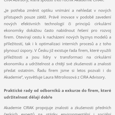
„Je potřeba změnit optiku vnímání a nehledat v nových
přístupech pouze zátěž. Právě inovace v podobě zavedení
nových efektivních technologií či principů cirkulární
ekonomiky dokážou často nabídnout řešení pro rozvoj
firem. Otevírají cestu k nacházení nových byznys modelů a
příležitostí, tak i k optimalizaci interních procesů a z toho
plynoucí úspory. V Česku již existuje řada firem, které využili
příležitosti a jsou lídry v transformaci na cirkulární
ekonomiku a udržitelnost a chtějí své zkušenosti a znalosti
předat ostatním. Řadu firem jsme si letos pozvali i do
Akademie”, vysvětluje Laura Mitroliosová z CIRA Advisory.
Praktické rady od odborníků a exkurze do firem, které
udržitelnost dělají dobře
Akademie CIRAK propojuje znalosti a zkušenosti předních
českých expertů na otázky environmentální i sociální