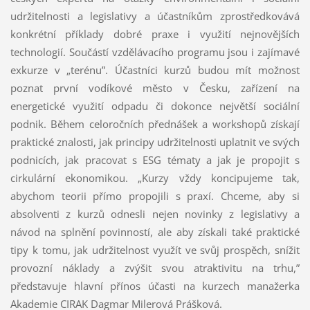
udržitelnosti a legislativy a účastníkům zprostředkovává
konkrétní příklady dobré praxe i využití nejnovějších
technologií. Součástí vzdělávacího programu jsou i zajímavé
exkurze v „terénu”. Účastníci kurzů budou mít možnost
poznat první vodíkové město v Česku, zařízení na
energetické využití odpadu či dokonce největší sociální
podnik. Během celoročních přednášek a workshopů získají
praktické znalosti, jak principy udržitelnosti uplatnit ve svých
podnicích, jak pracovat s ESG tématy a jak je propojit s
cirkulární ekonomikou. „Kurzy vždy koncipujeme tak,
abychom teorii přímo propojili s praxí. Chceme, aby si
absolventi z kurzů odnesli nejen novinky z legislativy a
návod na splnění povinností, ale aby získali také praktické
tipy k tomu, jak udržitelnost využít ve svůj prospěch, snížit
provozní náklady a zvýšit svou atraktivitu na trhu,”
představuje hlavní přínos účasti na kurzech manažerka
Akademie CIRAK Dagmar Milerová Prášková.