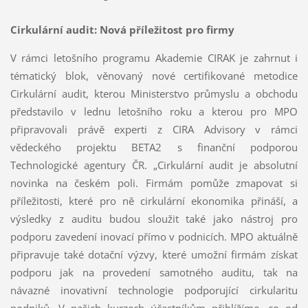
Cirkulární audit: Nová příležitost pro firmy
V rámci letošního programu Akademie CIRAK je zahrnut i
tématický blok, věnovaný nové certifikované metodice
Cirkulární audit, kterou Ministerstvo průmyslu a obchodu
představilo v lednu letošního roku a kterou pro MPO
připravovali právě experti z CIRA Advisory v rámci
vědeckého projektu BETA2 s finanční podporou
Technologické agentury ČR. „Cirkulární audit je absolutní
novinka na českém poli. Firmám pomůže zmapovat si
příležitosti, které pro ně cirkulární ekonomika přináší, a
výsledky z auditu budou sloužit také jako nástroj pro
podporu zavedení inovací přímo v podnicích. MPO aktuálně
připravuje také dotační výzvy, které umožní firmám získat
podporu jak na provedení samotného auditu, tak na
návazné inovativní technologie podporující cirkularitu
podniků. V našich kurzech účastníkům přiblížíme, co od