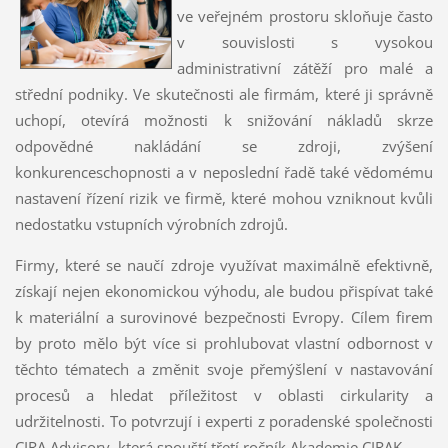
ve veřejném prostoru skloňuje často
v souvislosti s vysokou
administrativní zátěží pro malé a
střední podniky. Ve skutečnosti ale firmám, které ji správně
uchopí, otevírá možnosti k snižování nákladů skrze
odpovědné nakládání se zdroji, zvýšení
konkurenceschopnosti a v neposlední řadě také vědomému
nastavení řízení rizik ve firmě, které mohou vzniknout kvůli
nedostatku vstupních výrobních zdrojů.
Firmy, které se naučí zdroje využívat maximálně efektivně,
získají nejen ekonomickou výhodu, ale budou přispívat také
k materiální a surovinové bezpečnosti Evropy. Cílem firem
by proto mělo být více si prohlubovat vlastní odbornost v
těchto tématech a změnit svoje přemýšlení v nastavování
procesů a hledat příležitost v oblasti cirkularity a
udržitelnosti. To potvrzují i experti z poradenské společnosti
CIRA Advisory, která spouští třetí ročník Akademie CIRAK.