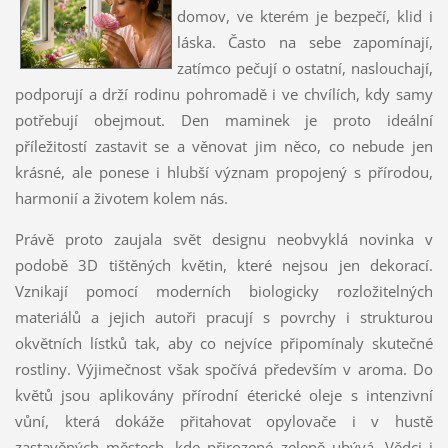
domov, ve kterém je bezpečí, klid i
láska. Často na sebe zapomínají,
zatímco pečují o ostatní, naslouchají,
podporují a drží rodinu pohromadě i ve chvílích, kdy samy
potřebují obejmout. Den maminek je proto ideální
příležitostí zastavit se a věnovat jim něco, co nebude jen
krásné, ale ponese i hlubší význam propojený s přírodou,
harmonií a životem kolem nás.
Právě proto zaujala svět designu neobvyklá novinka v
podobě 3D tištěných květin, které nejsou jen dekorací.
Vznikají pomocí moderních biologicky rozložitelných
materiálů a jejich autoři pracují s povrchy i strukturou
okvětních lístků tak, aby co nejvíce připomínaly skutečné
rostliny. Výjimečnost však spočívá především v aroma. Do
květů jsou aplikovány přírodní éterické oleje s intenzivní
vůní, která dokáže přitahovat opylovače i v hustě
zastavěných městech, kde přirozené zeleně ubývá. Vědci i