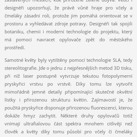
designéři upozorňují, že právě vůně hraje pro včely a
čmeláky zásadní roli, protože jim pomáhá orientovat se v
prostoru a vyhledávat zdroje potravy. Designéři tak spojili
botaniku, chemii i moderní technologie do projektu, který
má pomoci navracet opylovače zpět do městského
prostředí.
Samotné květy byly vytištěny pomocí technologie SLA, tedy
stereolitografie. Jde o jednu z nejpřesnějších metod 3D tisku,
při níž laser postupně vytvrzuje tekutou fotopolymerní
pryskyřici vrstvu po vrstvě. Díky tomu lze vytvořit
mimořádně jemné detaily připomínající skutečné okvětní
lístky i přirozenou strukturu květin. Zajímavostí je, že
použitá pryskyřice disponuje přirozenou fluorescencí, kterou
dokáže hmyz zachytit. Některé druhy opylovačů totiž
vnímají ultrafialovou část spektra mnohem citlivěji než
člověk a květy díky tomu působí pro včely či čmeláky