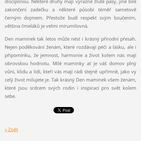
disciplínou. Některé druhy mají výrazné žluté pásy, jiné bílé
zakončení zadečku a některé působí téměř sametově
černým dojmem. Přestože budí respekt svým bzučením,
většina čmeláků je velmi mírumilovná.
Den maminek tak letos může nést i krásný přírodní přesah.
Nejen poděkování ženám, které rozdávají péči a lásku, ale i
připomínku, že jemnost, harmonie a život kolem nás mají
obrovskou hodnotu. Milé maminky ať je váš domov plný
vůní, klidu a lidí, kteří vás mají rádi stejně upřímně, jako vy
celý život milujete je. Tak krásný Den maminek všem ženám,
které jsou srdcem svých rodin i inspirací pro svět kolem
sebe.
« Zpět