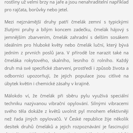
rostliny už velmi brzy na jaře a jsou nenahraditelní například
pro rajčata, borůvky nebo jetel.
Mezi nejznámější druhy patří čmelák zemní s typickými
žlutými pruhy a bílým koncem zadečku, čmelák hájový s
jemnějším zbarvením, čmelák zahradní s delším sosákem
ideálním pro hluboké květy nebo čmelák luční, který bývá
jedním z prvních poslů jara. V přírodě lze narazit také na
čmeláka rokytového, skalního, lesního či rolního. Každý
druh má své specifické zbarvení, prostředí i způsob života a
odborníci upozorňují, že jejich populace jsou citlivé na
úbytek květin i chemické zásahy v krajině.
Málokdo ví, že čmelák při sběru pylu využívá speciální
techniku nazývanou vibrační opylování. Silnými vibracemi
svého těla dokáže z květů uvolnit pyl mnohem efektivněji
než řada jiných opylovačů. V České republice žije několik
desítek druhů čmeláků a jejich rozpoznávání je fascinující