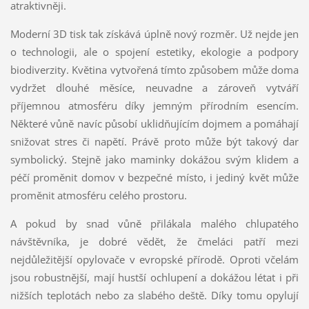
atraktivněji.
Moderní 3D tisk tak získává úplně nový rozměr. Už nejde jen
o technologii, ale o spojení estetiky, ekologie a podpory
biodiverzity. Květina vytvořená tímto způsobem může doma
vydržet dlouhé měsíce, neuvadne a zároveň vytváří
příjemnou atmosféru díky jemným přírodním esencím.
Některé vůně navíc působí uklidňujícím dojmem a pomáhají
snižovat stres či napětí. Právě proto může být takový dar
symbolický. Stejně jako maminky dokážou svým klidem a
péčí proměnit domov v bezpečné místo, i jediný květ může
proměnit atmosféru celého prostoru.
A pokud by snad vůně přilákala malého chlupatého
návštěvníka, je dobré vědět, že čmeláci patří mezi
nejdůležitější opylovače v evropské přírodě. Oproti včelám
jsou robustnější, mají hustší ochlupení a dokážou létat i při
nižších teplotách nebo za slabého deště. Díky tomu opylují