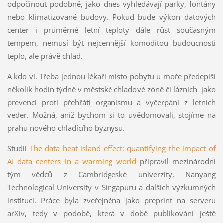
odpočinout podobně, jako dnes vyhledávají parky, fontány
nebo klimatizované budovy. Pokud bude výkon datových
center i průměrné letní teploty dále růst současným
tempem, nemusí být nejcennější komoditou budoucnosti
teplo, ale právě chlad.
A kdo ví. Třeba jednou lékaři místo pobytu u moře předepíší
několik hodin týdně v městské chladové zóně či lázních jako
prevenci proti přehřátí organismu a vyčerpání z letních
veder. Možná, aniž bychom si to uvědomovali, stojíme na
prahu nového chladícího byznysu.
Studii
The data heat island effect: quantifying the impact of
AI data centers in a warming world
připravil mezinárodní
tým vědců z Cambridgeské univerzity, Nanyang
Technological University v Singapuru a dalších výzkumných
institucí. Práce byla zveřejněna jako preprint na serveru
arXiv, tedy v podobě, která v době publikování ještě