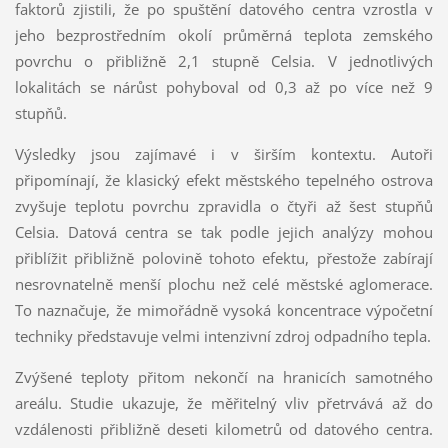
faktorů zjistili, že po spuštění datového centra vzrostla v
jeho bezprostředním okolí průměrná teplota zemského
povrchu o přibližně 2,1 stupně Celsia. V jednotlivých
lokalitách se nárůst pohyboval od 0,3 až po více než 9
stupňů.
Výsledky jsou zajímavé i v širším kontextu. Autoři
připomínají, že klasický efekt městského tepelného ostrova
zvyšuje teplotu povrchu zpravidla o čtyři až šest stupňů
Celsia. Datová centra se tak podle jejich analýzy mohou
přiblížit přibližně polovině tohoto efektu, přestože zabírají
nesrovnatelně menší plochu než celé městské aglomerace.
To naznačuje, že mimořádně vysoká koncentrace výpočetní
techniky představuje velmi intenzivní zdroj odpadního tepla.
Zvýšené teploty přitom nekončí na hranicích samotného
areálu. Studie ukazuje, že měřitelný vliv přetrvává až do
vzdálenosti přibližně deseti kilometrů od datového centra.