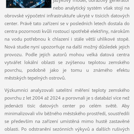
nebo analytický systém však stojí na
obrovské výpočetní infrastruktuře ukryté v tisících datových
center. Právě tato zařízení se v posledních letech dostala do
centra pozornosti kvůli rostoucí spotřebě elektřiny, nárokům
na vodu potřebnou k chlazení i stále větší uhlíkové stopě.
Nová studie nyní upozorňuje na další možný důsledek jejich
provozu. Podle jejích autorů mohou velká datová centra
vytvářet lokální oblasti se zvýšenou teplotou zemského
povrchu, podobně jako je tomu u známého efektu
městských tepelných ostrovů.
Výzkumníci analyzovali satelitní měření teploty zemského
povrchu z let 2004 až 2024 a porovnali je s databází více než
jedenácti tisíc datových center po celém světě. Aby
minimalizovali vliv běžného městského prostředí, soustředili
se především na zařízení umístěná mimo hustě zastavěné
oblasti. Po odstranění sezónních výkyvů a dalších rušivých