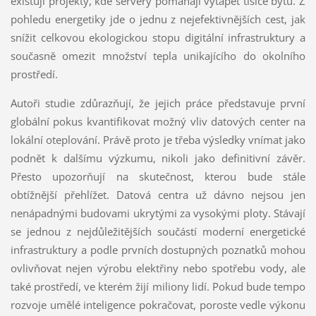
existují projekty, kde servery pomáhají vytápět tisíce bytů. Z
pohledu energetiky jde o jednu z nejefektivnějších cest, jak
snížit celkovou ekologickou stopu digitální infrastruktury a
současně omezit množství tepla unikajícího do okolního
prostředí.
Autoři studie zdůrazňují, že jejich práce představuje první
globální pokus kvantifikovat možný vliv datových center na
lokální oteplování. Právě proto je třeba výsledky vnímat jako
podnět k dalšímu výzkumu, nikoli jako definitivní závěr.
Přesto upozorňují na skutečnost, kterou bude stále
obtížnější přehlížet. Datová centra už dávno nejsou jen
nenápadnými budovami ukrytými za vysokými ploty. Stávají
se jednou z nejdůležitějších součástí moderní energetické
infrastruktury a podle prvních dostupných poznatků mohou
ovlivňovat nejen výrobu elektřiny nebo spotřebu vody, ale
také prostředí, ve kterém žijí miliony lidí. Pokud bude tempo
rozvoje umělé inteligence pokračovat, poroste vedle výkonu