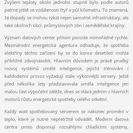
Zvýšení teploty okolo jednoho stupně bylo podle autorů
patrné ještě ve vzdálenosti čtyř a půl kilometru. To znamená,
že dopady se mohou týkat nejen samotné infrastruktury, ale
také okolních obcí, průmyslových zón i zemědělské krajiny.
Význam datových center přitom poroste mimořádně rychle.
Mezinárodní energetická agentura odhaduje, že spotřeba
elektřiny těchto zařízení by se do konce desetiletí mohla
přibližně zdvojnásobit. Hlavním důvodem je právě prudký
rozvoj systémů umělé inteligence, jejichž trénování i
každodenní provoz vyžadují stále výkonnější servery. Ještě
před několika lety představovala umělá inteligence jen
malou část výpočetní zátěže, dnes se stává jedním z hlavních
motorů růstu energetické spotřeby celého odvětví.
Každý watt spotřebovaný serverem se nakonec promění v
teplo, které je nutné nepřetržitě odvádět. Moderní datová
centra proto disponují rozsáhlými chladicími systémy,