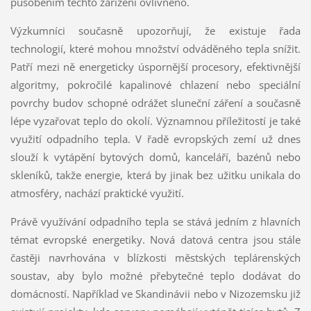
působením těchto zařízení ovlivněno.
Výzkumníci současně upozorňují, že existuje řada
technologií, které mohou množství odváděného tepla snížit.
Patří mezi ně energeticky úspornější procesory, efektivnější
algoritmy, pokročilé kapalinové chlazení nebo speciální
povrchy budov schopné odrážet sluneční záření a současně
lépe vyzařovat teplo do okolí. Významnou příležitostí je také
využití odpadního tepla. V řadě evropských zemí už dnes
slouží k vytápění bytových domů, kanceláří, bazénů nebo
skleníků, takže energie, která by jinak bez užitku unikala do
atmosféry, nachází praktické využití.
Právě využívání odpadního tepla se stává jedním z hlavních
témat evropské energetiky. Nová datová centra jsou stále
častěji navrhována v blízkosti městských teplárenských
soustav, aby bylo možné přebytečné teplo dodávat do
domácností. Například ve Skandinávii nebo v Nizozemsku již