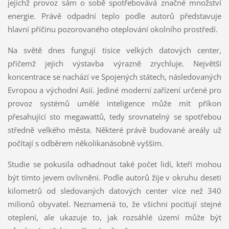
jejichž provoz sám o sobě spotřebovává značné množství
energie. Právě odpadní teplo podle autorů představuje
hlavní příčinu pozorovaného oteplování okolního prostředí.
Na světě dnes fungují tisíce velkých datových center,
přičemž jejich výstavba výrazně zrychluje. Největší
koncentrace se nachází ve Spojených státech, následovaných
Evropou a východní Asií. Jediné moderní zařízení určené pro
provoz systémů umělé inteligence může mít příkon
přesahující sto megawattů, tedy srovnatelný se spotřebou
středně velkého města. Některé právě budované areály už
počítají s odběrem několikanásobně vyšším.
Studie se pokusila odhadnout také počet lidí, kteří mohou
být tímto jevem ovlivněni. Podle autorů žije v okruhu deseti
kilometrů od sledovaných datových center více než 340
milionů obyvatel. Neznamená to, že všichni pociťují stejné
oteplení, ale ukazuje to, jak rozsáhlé území může být