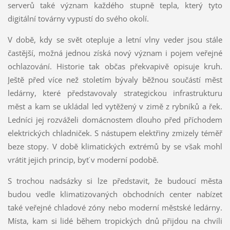
serverů také význam každého stupně tepla, který tyto
digitální továrny vypustí do svého okolí.
V době, kdy se svět otepluje a letní vlny veder jsou stále
častější, možná jednou získá nový význam i pojem veřejné
ochlazování. Historie tak občas překvapivě opisuje kruh.
Ještě před více než stoletím bývaly běžnou součástí měst
ledárny, které představovaly strategickou infrastrukturu
měst a kam se ukládal led vytěžený v zimě z rybníků a řek.
Ledníci jej rozváželi domácnostem dlouho před příchodem
elektrických chladniček. S nástupem elektřiny zmizely téměř
beze stopy. V době klimatických extrémů by se však mohl
vrátit jejich princip, byť v moderní podobě.
S trochou nadsázky si lze představit, že budoucí města
budou vedle klimatizovaných obchodních center nabízet
také veřejné chladové zóny nebo moderní městské ledárny.
Místa, kam si lidé během tropických dnů přijdou na chvíli