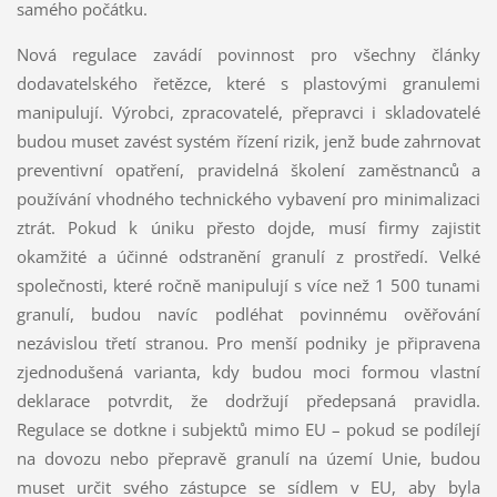
samého počátku.
Nová regulace zavádí povinnost pro všechny články
dodavatelského řetězce, které s plastovými granulemi
manipulují. Výrobci, zpracovatelé, přepravci i skladovatelé
budou muset zavést systém řízení rizik, jenž bude zahrnovat
preventivní opatření, pravidelná školení zaměstnanců a
používání vhodného technického vybavení pro minimalizaci
ztrát. Pokud k úniku přesto dojde, musí firmy zajistit
okamžité a účinné odstranění granulí z prostředí. Velké
společnosti, které ročně manipulují s více než 1 500 tunami
granulí, budou navíc podléhat povinnému ověřování
nezávislou třetí stranou. Pro menší podniky je připravena
zjednodušená varianta, kdy budou moci formou vlastní
deklarace potvrdit, že dodržují předepsaná pravidla.
Regulace se dotkne i subjektů mimo EU – pokud se podílejí
na dovozu nebo přepravě granulí na území Unie, budou
muset určit svého zástupce se sídlem v EU, aby byla