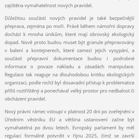
zajištěna vymahatelnost nových pravidel.
Důležitou součástí nových pravidel je také bezpečnější
přeprava, zejména po moři. Právě během námořní dopravy
dochází k mnoha únikům, které mají obrovský ekologický
dopad. Nově proto budou muset být granule přepravovány
v balení a kontejnerech, které zamezí jejich vysypání, a
součástí přepravní dokumentace budou i podrobné
informace o povaze nákladu a zásadách manipulace.
Regulace tak reaguje na dlouhodobou kritiku ekologických
organizací, podle nichž byl dosavadní přístup k problematice
příliš roztříštěný a ponechával velký prostor pro nedbalost či
obcházení pravidel.
Nový právní rámec vstoupí v platnost 20 dní po zveřejnění v
Úředním věstníku EU a většina ustanovení začne být
vymahatelná po dvou letech. Evropský parlament by měl
regulaci formálně potvrdit v říjnu 2025, čímž se završí