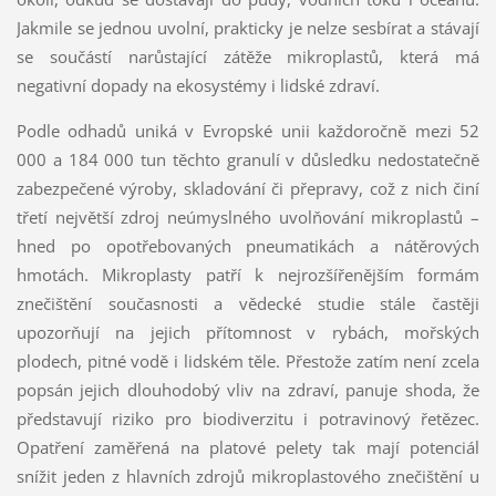
Jakmile se jednou uvolní, prakticky je nelze sesbírat a stávají
se součástí narůstající zátěže mikroplastů, která má
negativní dopady na ekosystémy i lidské zdraví.
Podle odhadů uniká v Evropské unii každoročně mezi 52
000 a 184 000 tun těchto granulí v důsledku nedostatečně
zabezpečené výroby, skladování či přepravy, což z nich činí
třetí největší zdroj neúmyslného uvolňování mikroplastů –
hned po opotřebovaných pneumatikách a nátěrových
hmotách. Mikroplasty patří k nejrozšířenějším formám
znečištění současnosti a vědecké studie stále častěji
upozorňují na jejich přítomnost v rybách, mořských
plodech, pitné vodě i lidském těle. Přestože zatím není zcela
popsán jejich dlouhodobý vliv na zdraví, panuje shoda, že
představují riziko pro biodiverzitu i potravinový řetězec.
Opatření zaměřená na platové pelety tak mají potenciál
snížit jeden z hlavních zdrojů mikroplastového znečištění u