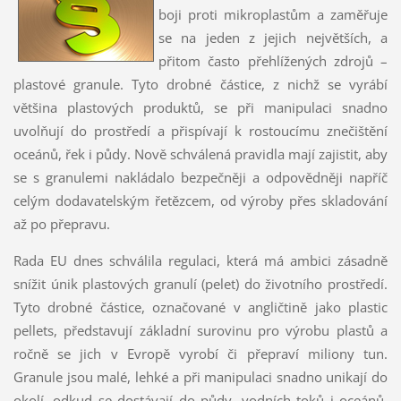
boji proti mikroplastům a zaměřuje
se na jeden z jejich největších, a
přitom často přehlížených zdrojů –
plastové granule. Tyto drobné částice, z nichž se vyrábí
většina plastových produktů, se při manipulaci snadno
uvolňují do prostředí a přispívají k rostoucímu znečištění
oceánů, řek i půdy. Nově schválená pravidla mají zajistit, aby
se s granulemi nakládalo bezpečněji a odpovědněji napříč
celým dodavatelským řetězcem, od výroby přes skladování
až po přepravu.
Rada EU dnes schválila regulaci, která má ambici zásadně
snížit únik plastových granulí (pelet) do životního prostředí.
Tyto drobné částice, označované v angličtině jako plastic
pellets, představují základní surovinu pro výrobu plastů a
ročně se jich v Evropě vyrobí či přepraví miliony tun.
Granule jsou malé, lehké a při manipulaci snadno unikají do
okolí, odkud se dostávají do půdy, vodních toků i oceánů.