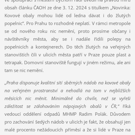
obsah článku ČAOH ze dne 3. 12. 2024 s titulkem „Novinka:
Kovové obaly mohou lidé od ledna dávat i do žlutých
popelnic“. Pro Prahu to rozhodně neplatí. V rámci metropole
se od nového roku nic nemění, proto prosíme občany i
návštěvníky města, aby se i nadále řídili polepy na
popelnicích a kontejnerech. Do těch žlutých na veřejných
stanovištích čili v ulicích města patří v Praze pouze plast a
tetrapak. Domovní stanoviště fungují v jiném režimu, ale ani
tam se nic nemění.
„Praha disponuje kvalitní sítí sběrných nádob na kovové obaly
na veřejném prostranství a nehodlá na tom v nejbližších
měsících nic měnit. Minimálně do chvíle, než se vyřeší
záležitost se zálohováním nápojových obalů v ČR,“
říká
vedoucí oddělení odpadů MHMP Radim Polák. Důvodem
pro zachování šedých nádob v ulicích je fakt, že obsahují jen
malé procento nežádoucích příměsí a že si lidé v Praze na