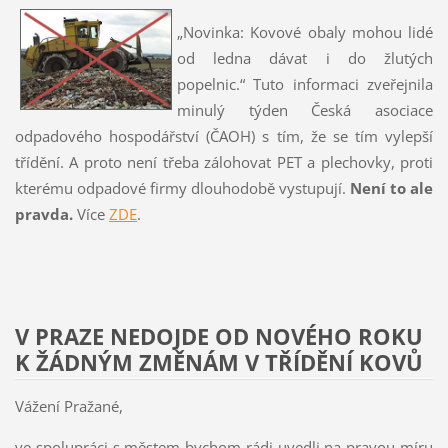
„Novinka: Kovové obaly mohou lidé
od ledna dávat i do žlutých
popelnic.“ Tuto informaci zveřejnila
minulý týden Česká asociace
odpadového hospodářství (ČAOH) s tím, že se tím vylepší
třídění. A proto není třeba zálohovat PET a plechovky, proti
kterému odpadové firmy dlouhodobě vystupují.
Není to ale
pravda.
Více
ZDE
.
V PRAZE NEDOJDE OD NOVÉHO ROKU
K ŽÁDNÝM ZMĚNÁM V TŘÍDĚNÍ KOVŮ
Vážení Pražané,
ve spolupráci s městem bychom rádi uvedli na pravou míru