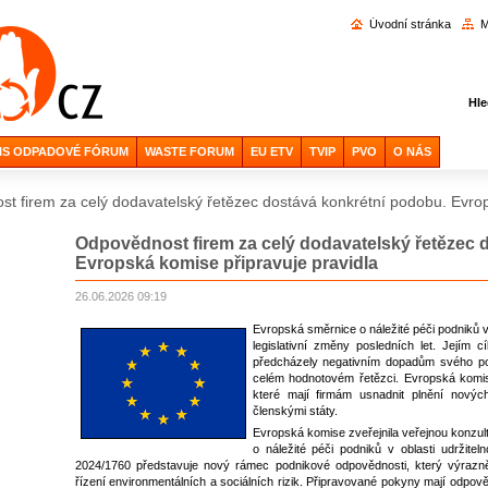
Vyhl
Úvodní stránka
M
Hle
IS ODPADOVÉ FÓRUM
WASTE FORUM
EU ETV
TVIP
PVO
O NÁS
t firem za celý dodavatelský řetězec dostává konkrétní podobu. Evrop
Odpovědnost firem za celý dodavatelský řetězec 
Evropská komise připravuje pravidla
26.06.2026 09:19
Evropská směrnice o náležité péči podniků v 
legislativní změny posledních let. Jejím c
předcházely negativním dopadům svého podn
celém hodnotovém řetězci. Evropská komise
které mají firmám usnadnit plnění nových 
členskými státy.
Evropská komise zveřejnila veřejnou konzul
o náležité péči podniků v oblasti udržit
2024/1760 představuje nový rámec podnikové odpovědnosti, který výrazně r
řízení environmentálních a sociálních rizik. Připravované pokyny mají odpov