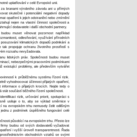
dnotné uplatňování v celé Evropské unii.
í za branami výrobního závodu ani u přímých
kovat skutečné i potenciální negativní dopady
jímat opatření k jejich odstranění nebo zmírnění
ahují nejen na vlastní činnost společnosti a
rnující dodavatele i další obchodní partnery.
y budou muset věnovat pozornost například
ozmanitosti, odlesňování, využívání přírodních
 posuzování klimatických dopadů podnikání a
ce tak propojuje ochranu životního prostředí s
kovém rozsahu nevyžadovala.
anu lidských práv. Společnosti budou muset
kriminací, nebezpečnými pracovními podmínkami
 existující problémy, ale především vytvářet
vinností k průběžnému systému řízení rizik.
delně vyhodnocovat účinnost přijatých opatření,
informace o přijatých krocích. Nejde tedy o
 stát součástí běžného řízení společnosti.
ifikaci rizik, určování priorit, spolupráci s
asně usiluje o to, aby se výklad směrnice v
cí na evropském trhu nemusely čelit odlišným
 jednu z podmínek úspěšného fungování celé
čnosti působící na evropském trhu. Přesto lze
é firmy budou od svých dodavatelů vyžadovat
opatření i vyšší úroveň transparentnosti. Řada
prostřednictvím obchodních vztahů se svými