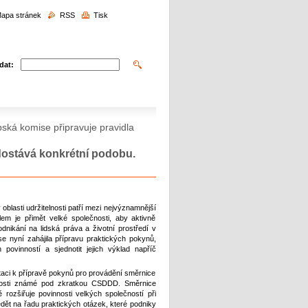
edávání
apa stránek
RSS
Tisk
dat:
ská komise připravuje pravidla
dostává konkrétní podobu.
oblasti udržitelnosti patří mezi nejvýznamnější
ílem je přimět velké společnosti, aby aktivně
ikání na lidská práva a životní prostředí v
 nyní zahájila přípravu praktických pokynů,
povinností a sjednotit jejich výklad napříč
taci k přípravě pokynů pro provádění směrnice
elnosti známé pod zkratkou CSDDD. Směrnice
ozšiřuje povinnosti velkých společností při
ědět na řadu praktických otázek, které podniky