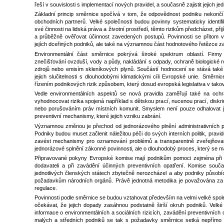
řeší v souvislosti s implementací nových pravidel, a současně zajistit jejich je
Základní princip směrnice spočívá v tom, že odpovědnost podniku nekonč
obchodních partnerů. Velké společnosti budou povinny systematicky identifi
své činnosti na lidská práva a životní prostředí, těmto rizikům předcházet, při
a průběžně ověřovat účinnost zavedených postupů. Povinnosti se přitom vzt
jejích dceřiných podniků, ale také na významnou část hodnotového řetězce zah
Environmentální část směrnice pokrývá široké spektrum oblastí. Firm
znečišťování ovzduší, vody a půdy, nakládání s odpady, ochraně biologické r
zdrojů nebo emisím skleníkových plynů. Součástí hodnocení se stává také
jejich slučitelnosti s dlouhodobými klimatickými cíli Evropské unie. Směrni
řízením podnikových rizik způsobem, který dosud evropská legislativa v ta
Vedle environmentálních aspektů se nová pravidla zaměřují také na ochr
vyhodnocovat rizika spojená například s dětskou prací, nucenou prací, dis
nebo porušováním práv místních komunit. Smyslem není pouze odhalovat již
preventivní mechanismy, které jejich vzniku zabrání.
Významnou změnou je přechod od jednorázového plnění administrativních po
Podniky budou muset začlenit náležitou péči do svých interních politik, pravi
zavést mechanismy pro oznamování problémů a transparentně zveřejňovat 
jednorázové splnění zákonné povinnosti, ale o dlouhodobý proces, který se má
Připravované pokyny Evropské komise mají podnikům pomoci zejména při ident
dodavateli a při zavádění účinných preventivních opatření. Komise souč
jednotlivých členských státech zbytečně nerozcházel a aby podniky působí
požadavkům národních orgánů. Právě jednotná metodika je považována za
regulace.
Povinnosti podle směrnice se budou vztahovat především na velmi velké spole
očekávat, že jejich dopady zasáhnou podstatně širší okruh podniků. Velk
informace o environmentálních a sociálních rizicích, zavádění preventivních 
malých a středních podniků se tak s požadavky směrnice setká nepřímo 