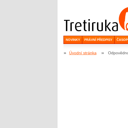
NOVINKY
PRÁVNÍ PŘEDPISY
ČASOP
Úvodní stránka
Odpovědnos