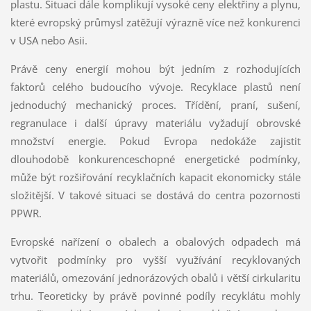
plastu. Situaci dále komplikují vysoké ceny elektřiny a plynu,
které evropský průmysl zatěžují výrazně více než konkurenci
v USA nebo Asii.
Právě ceny energií mohou být jedním z rozhodujících
faktorů celého budoucího vývoje. Recyklace plastů není
jednoduchý mechanický proces. Třídění, praní, sušení,
regranulace i další úpravy materiálu vyžadují obrovské
množství energie. Pokud Evropa nedokáže zajistit
dlouhodobě konkurenceschopné energetické podmínky,
může být rozšiřování recyklačních kapacit ekonomicky stále
složitější. V takové situaci se dostává do centra pozornosti
PPWR.
Evropské nařízení o obalech a obalových odpadech má
vytvořit podmínky pro vyšší využívání recyklovaných
materiálů, omezování jednorázových obalů i větší cirkularitu
trhu. Teoreticky by právě povinné podíly recyklátu mohly