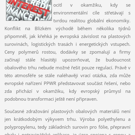
ocitl v okamžiku, kdy se
environmentální cíle střetávají s
tvrdou realitou globální ekonomiky.
Konflikt na Blízkém východě během několika týdnů
připomněl, jak křehká je evropská závislost na plastových
surovinách, logistických trasách i energetických vstupech.
Ceny polymerů rostou, dodávky se zpomalují a firmy
začínají stále hlasitěji upozorňovat, že budoucnost
obalového trhu nebude možné řešit pouze regulací. Právě v
této atmosféře se stále naléhavěji vrací otázka, zda může
evropské nařízení PPWR představovat součást řešení, nebo
zda přichází v okamžiku, kdy evropský průmysl na
podobnou transformaci ještě není připraven.
Současné zdražování plastových obalových materiálů není
jen krátkodobým výkyvem trhu. Výroba polyethylenu a
polypropylenu, tedy základních surovin pro fólie, přepravní
obaly i potravinářské aplikace, je úzce spojena s ropou a