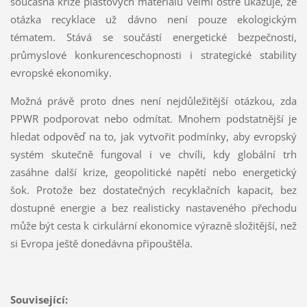
současná krize plastových materiálů velmi ostře ukazuje, že
otázka recyklace už dávno není pouze ekologickým
tématem. Stává se součástí energetické bezpečnosti,
průmyslové konkurenceschopnosti i strategické stability
evropské ekonomiky.
Možná právě proto dnes není nejdůležitější otázkou, zda
PPWR podporovat nebo odmítat. Mnohem podstatnější je
hledat odpověď na to, jak vytvořit podmínky, aby evropský
systém skutečně fungoval i ve chvíli, kdy globální trh
zasáhne další krize, geopolitické napětí nebo energetický
šok. Protože bez dostatečných recyklačních kapacit, bez
dostupné energie a bez realisticky nastaveného přechodu
může být cesta k cirkulární ekonomice výrazně složitější, než
si Evropa ještě donedávna připouštěla.
Související: