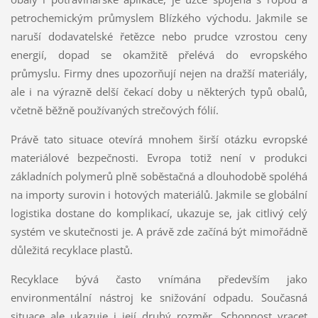
petrochemickým průmyslem Blízkého východu. Jakmile se
naruší dodavatelské řetězce nebo prudce vzrostou ceny
energií, dopad se okamžitě přelévá do evropského
průmyslu. Firmy dnes upozorňují nejen na dražší materiály,
ale i na výrazně delší čekací doby u některých typů obalů,
včetně běžně používaných strečových fólií.
Právě tato situace otevírá mnohem širší otázku evropské
materiálové bezpečnosti. Evropa totiž není v produkci
základních polymerů plně soběstačná a dlouhodobě spoléhá
na importy surovin i hotových materiálů. Jakmile se globální
logistika dostane do komplikací, ukazuje se, jak citlivý celý
systém ve skutečnosti je. A právě zde začíná být mimořádně
důležitá recyklace plastů.
Recyklace bývá často vnímána především jako
environmentální nástroj ke snižování odpadu. Současná
situace ale ukazuje i její druhý rozměr. Schopnost vracet