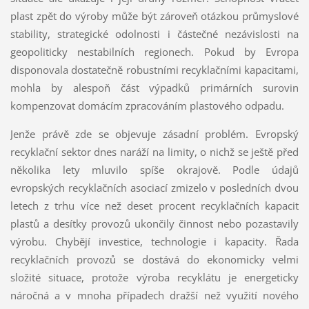
plast zpět do výroby může být zároveň otázkou průmyslové
stability, strategické odolnosti i částečné nezávislosti na
geopoliticky nestabilních regionech. Pokud by Evropa
disponovala dostatečně robustními recyklačními kapacitami,
mohla by alespoň část výpadků primárních surovin
kompenzovat domácím zpracováním plastového odpadu.
Jenže právě zde se objevuje zásadní problém. Evropský
recyklační sektor dnes naráží na limity, o nichž se ještě před
několika lety mluvilo spíše okrajově. Podle údajů
evropských recyklačních asociací zmizelo v posledních dvou
letech z trhu více než deset procent recyklačních kapacit
plastů a desítky provozů ukončily činnost nebo pozastavily
výrobu. Chybějí investice, technologie i kapacity. Řada
recyklačních provozů se dostává do ekonomicky velmi
složité situace, protože výroba recyklátu je energeticky
náročná a v mnoha případech dražší než využití nového