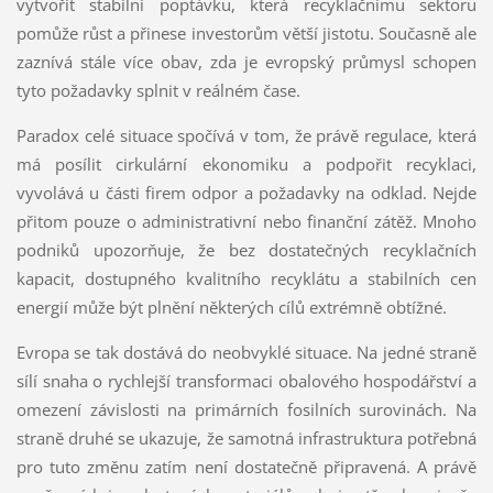
vytvořit stabilní poptávku, která recyklačnímu sektoru
pomůže růst a přinese investorům větší jistotu. Současně ale
zaznívá stále více obav, zda je evropský průmysl schopen
tyto požadavky splnit v reálném čase.
Paradox celé situace spočívá v tom, že právě regulace, která
má posílit cirkulární ekonomiku a podpořit recyklaci,
vyvolává u části firem odpor a požadavky na odklad. Nejde
přitom pouze o administrativní nebo finanční zátěž. Mnoho
podniků upozorňuje, že bez dostatečných recyklačních
kapacit, dostupného kvalitního recyklátu a stabilních cen
energií může být plnění některých cílů extrémně obtížné.
Evropa se tak dostává do neobvyklé situace. Na jedné straně
sílí snaha o rychlejší transformaci obalového hospodářství a
omezení závislosti na primárních fosilních surovinách. Na
straně druhé se ukazuje, že samotná infrastruktura potřebná
pro tuto změnu zatím není dostatečně připravená. A právě