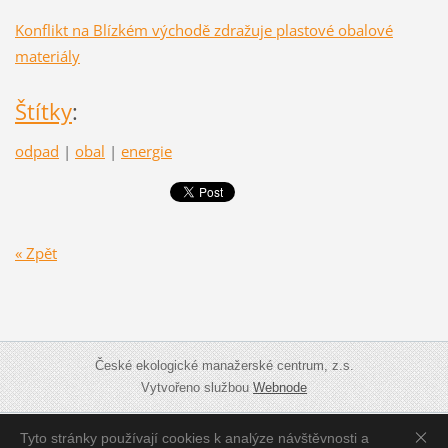
Konflikt na Blízkém východě zdražuje plastové obalové
materiály
Štítky
:
odpad
|
obal
|
energie
« Zpět
České ekologické manažerské centrum, z.s.
Vytvořeno službou
Webnode
Tyto stránky používají cookies k analýze návštěvnosti a
Zobrazit:
Mobilní verzi
|
Standardní verzi