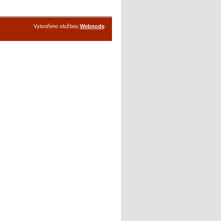
Vytvořeno službou
Webnode