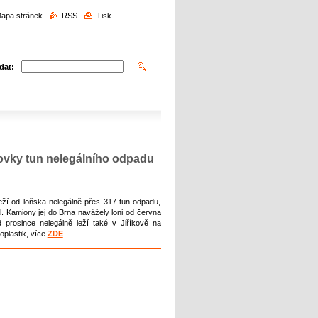
edávání
apa stránek
RSS
Tisk
dat:
tovky tun nelegálního odpadu
ží od loňska nelegálně přes 317 tun odpadu,
l. Kamiony jej do Brna navážely loni od června
d prosince nelegálně leží také v Jiříkově na
oplastik, více
ZDE