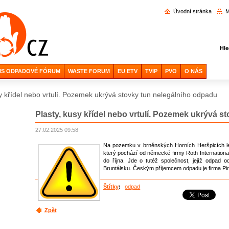
Vyhl
Úvodní stránka
M
Hle
IS ODPADOVÉ FÓRUM
WASTE FORUM
EU ETV
TVIP
PVO
O NÁS
sy křídel nebo vrtulí. Pozemek ukrývá stovky tun nelegálního odpadu
Plasty, kusy křídel nebo vrtulí. Pozemek ukrývá s
27.02.2025 09:58
Na pozemku v brněnských Horních Heršpicích le
který pochází od německé firmy Roth Internationa
do října. Jde o tutéž společnost, jejíž odpad o
Bruntálsku. Českým příjemcem odpadu je firma Pir
Štítky
:
odpad
Zpět