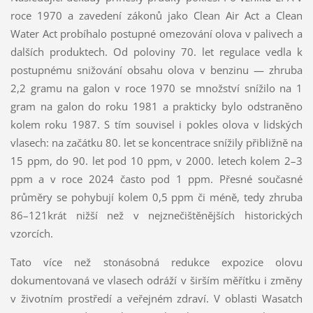
roce 1970 a zavedení zákonů jako Clean Air Act a Clean
Water Act probíhalo postupné omezování olova v palivech a
dalších produktech. Od poloviny 70. let regulace vedla k
postupnému snižování obsahu olova v benzinu — zhruba
2,2 gramu na galon v roce 1970 se množství snížilo na 1
gram na galon do roku 1981 a prakticky bylo odstraněno
kolem roku 1987. S tím souvisel i pokles olova v lidských
vlasech: na začátku 80. let se koncentrace snížily přibližně na
15 ppm, do 90. let pod 10 ppm, v 2000. letech kolem 2–3
ppm a v roce 2024 často pod 1 ppm. Přesné současné
průměry se pohybují kolem 0,5 ppm či méně, tedy zhruba
86–121krát nižší než v nejznečištěnějších historických
vzorcích.
Tato více než stonásobná redukce expozice olovu
dokumentovaná ve vlasech odráží v širším měřítku i změny
v životním prostředí a veřejném zdraví. V oblasti Wasatch