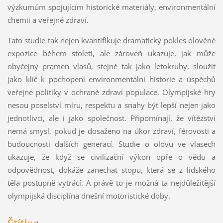
výzkumům spojujícím historické materiály, environmentální
chemii a veřejné zdraví.
Tato studie tak nejen kvantifikuje dramatický pokles olověné
expozice během století, ale zároveň ukazuje, jak může
obyčejný pramen vlasů, stejně tak jako letokruhy, sloužit
jako klíč k pochopení environmentální historie a úspěchů
veřejné politiky v ochraně zdraví populace. Olympijské hry
nesou poselství míru, respektu a snahy být lepší nejen jako
jednotlivci, ale i jako společnost. Připomínají, že vítězství
nemá smysl, pokud je dosaženo na úkor zdraví, férovosti a
budoucnosti dalších generací. Studie o olovu ve vlasech
ukazuje, že když se civilizační výkon opře o vědu a
odpovědnost, dokáže zanechat stopu, která se z lidského
těla postupně vytrácí. A právě to je možná ta nejdůležitější
olympijská disciplína dnešní motoristické doby.