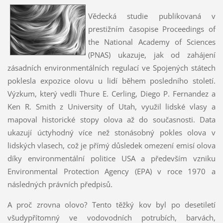
Vědecká studie publikovaná v
prestižním časopise Proceedings of
the National Academy of Sciences
(PNAS) ukazuje, jak od zahájení
zásadních environmentálních regulací ve Spojených státech
poklesla expozice olovu u lidí během posledního století.
Výzkum, který vedli Thure E. Cerling, Diego P. Fernandez a
Ken R. Smith z University of Utah, využil lidské vlasy a
mapoval historické stopy olova až do současnosti. Data
ukazují úctyhodný více než stonásobný pokles olova v
lidských vlasech, což je přímý důsledek omezení emisí olova
díky environmentální politice USA a především vzniku
Environmental Protection Agency (EPA) v roce 1970 a
následných právních předpisů.
A proč zrovna olovo? Tento těžký kov byl po desetiletí
všudypřítomný ve vodovodních potrubích, barvách,