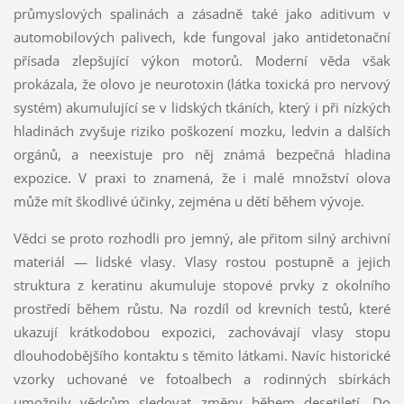
průmyslových spalinách a zásadně také jako aditivum v
automobilových palivech, kde fungoval jako antidetonační
přísada zlepšující výkon motorů. Moderní věda však
prokázala, že olovo je neurotoxin (látka toxická pro nervový
systém) akumulující se v lidských tkáních, který i při nízkých
hladinách zvyšuje riziko poškození mozku, ledvin a dalších
orgánů, a neexistuje pro něj známá bezpečná hladina
expozice. V praxi to znamená, že i malé množství olova
může mít škodlivé účinky, zejména u dětí během vývoje.
Vědci se proto rozhodli pro jemný, ale přitom silný archivní
materiál — lidské vlasy. Vlasy rostou postupně a jejich
struktura z keratinu akumuluje stopové prvky z okolního
prostředí během růstu. Na rozdíl od krevních testů, které
ukazují krátkodobou expozici, zachovávají vlasy stopu
dlouhodobějšího kontaktu s těmito látkami. Navíc historické
vzorky uchované ve fotoalbech a rodinných sbírkách
umožnily vědcům sledovat změny během desetiletí. Do