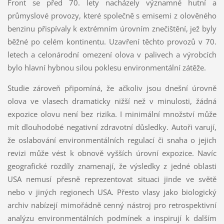
Front se před 70. lety nacházely významné hutní a
průmyslové provozy, které společně s emisemi z olověného
benzinu přispívaly k extrémním úrovním znečištění, jež byly
běžné po celém kontinentu. Uzavření těchto provozů v 70.
letech a celonárodní omezení olova v palivech a výrobcích
bylo hlavní hybnou silou poklesu environmentální zátěže.
Studie zároveň připomíná, že ačkoliv jsou dnešní úrovně
olova ve vlasech dramaticky nižší než v minulosti, žádná
expozice olovu není bez rizika. I minimální množství může
mít dlouhodobé negativní zdravotní důsledky. Autoři varují,
že oslabování environmentálních regulací či snaha o jejich
revizi může vést k obnově vyšších úrovní expozice. Navíc
geografické rozdíly znamenají, že výsledky z jedné oblasti
USA nemusí přesně reprezentovat situaci jinde ve světě
nebo v jiných regionech USA. Přesto vlasy jako biologický
archiv nabízejí mimořádně cenný nástroj pro retrospektivní
analýzu environmentálních podmínek a inspirují k dalším