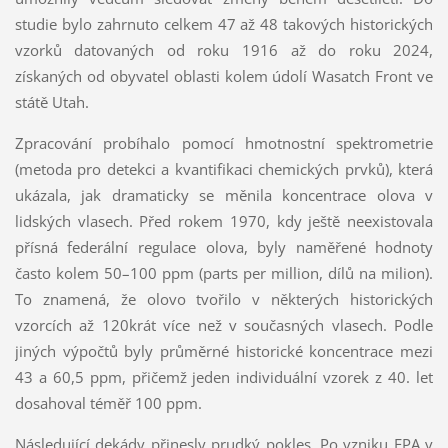
studie bylo zahrnuto celkem 47 až 48 takových historických
vzorků datovaných od roku 1916 až do roku 2024,
získaných od obyvatel oblasti kolem údolí Wasatch Front ve
státě Utah.
Zpracování probíhalo pomocí hmotnostní spektrometrie
(metoda pro detekci a kvantifikaci chemických prvků), která
ukázala, jak dramaticky se měnila koncentrace olova v
lidských vlasech. Před rokem 1970, kdy ještě neexistovala
přísná federální regulace olova, byly naměřené hodnoty
často kolem 50–100 ppm (parts per million, dílů na milion).
To znamená, že olovo tvořilo v některých historických
vzorcích až 120krát více než v současných vlasech. Podle
jiných výpočtů byly průměrné historické koncentrace mezi
43 a 60,5 ppm, přičemž jeden individuální vzorek z 40. let
dosahoval téměř 100 ppm.
Následující dekády přinesly prudký pokles. Po vzniku EPA v