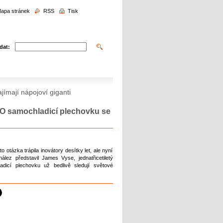
edávání
apa stránek
RSS
Tisk
dat:
jímají nápojoví giganti
. O samochladicí plechovku se
 otázka trápila inovátory desítky let, ale nyní
lez představil James Vyse, jednatřicetiletý
icí plechovku už bedlivě sledují světové