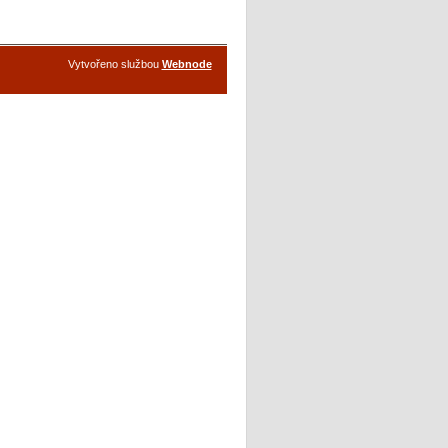
Vytvořeno službou
Webnode