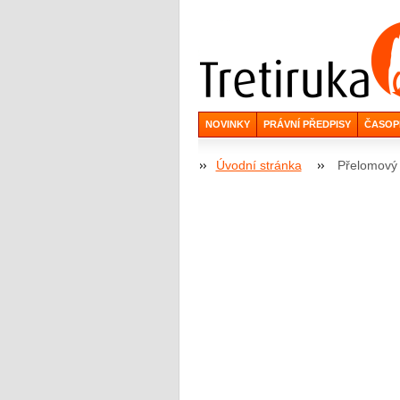
NOVINKY
PRÁVNÍ PŘEDPISY
ČASOP
Úvodní stránka
Přelomový v