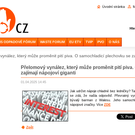
Vyhl
Úvodní stránka
M
Hle
IS ODPADOVÉ FÓRUM
WASTE FORUM
EU ETV
TVIP
PVO
O NÁS
ynález, který může proměnit pití piva. O samochladicí plechovku se za
Přelomový vynález, který může proměnit pití piva
zajímají nápojoví giganti
01.04.2025 14:45
Jak udržet nápoje chladné bez ledničky? Tato
se zdá, že našla odpověď. Převratný vyná
bývalý barman z Walesu. Jeho samochlad
nápojové značky. Více
ZDE
Zpět