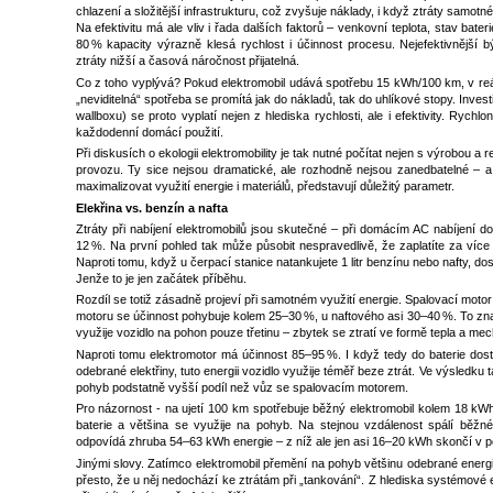
chlazení a složitější infrastrukturu, což zvyšuje náklady, i když ztráty samotn
Na efektivitu má ale vliv i řada dalších faktorů – venkovní teplota, stav bater
80 % kapacity výrazně klesá rychlost i účinnost procesu. Nejefektivnější
ztráty nižší a časová náročnost přijatelná.
Co z toho vyplývá? Pokud elektromobil udává spotřebu 15 kWh/100 km, v reá
„neviditelná“ spotřeba se promítá jak do nákladů, tak do uhlíkové stopy. Inves
wallboxu) se proto vyplatí nejen z hlediska rychlosti, ale i efektivity. Rychlon
každodenní domácí použití.
Při diskusích o ekologii elektromobility je tak nutné počítat nejen s výrobou a r
provozu. Ty sice nejsou dramatické, ale rozhodně nejsou zanedbatelné – a
maximalizovat využití energie i materiálů, představují důležitý parametr.
Elekřina vs. benzín a nafta
Ztráty při nabíjení elektromobilů jsou skutečné – při domácím AC nabíjení d
12 %. Na první pohled tak může působit nespravedlivě, že zaplatíte za více ele
Naproti tomu, když u čerpací stanice natankujete 1 litr benzínu nebo nafty, dos
Jenže to je jen začátek příběhu.
Rozdíl se totiž zásadně projeví při samotném využití energie. Spalovací motor
motoru se účinnost pohybuje kolem 25–30 %, u naftového asi 30–40 %. To zn
využije vozidlo na pohon pouze třetinu – zbytek se ztratí ve formě tepla a mec
Naproti tomu elektromotor má účinnost 85–95 %. I když tedy do baterie dosta
odebrané elektřiny, tuto energii vozidlo využije téměř beze ztrát. Ve výsledku
pohyb podstatně vyšší podíl než vůz se spalovacím motorem.
Pro názornost - na ujetí 100 km spotřebuje běžný elektromobil kolem 18 kW
baterie a většina se využije na pohyb. Na stejnou vzdálenost spálí běžné
odpovídá zhruba 54–63 kWh energie – z níž ale jen asi 16–20 kWh skončí v po
Jinými slovy. Zatímco elektromobil přemění na pohyb většinu odebrané energie
přesto, že u něj nedochází ke ztrátám při „tankování“. Z hlediska systémové e