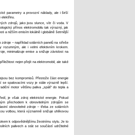
cké parametry a provozní náklady, ale i širší
elektřinu.
ných zdrojů, jako jsou slunce, vítr či voda. V
kologický přínos elektromobilu tak výrazný, jak
sti a nižším emisím lokálně i globálně šetrnější
 zdroje – například solárních panelů na střeše
y rozumným, ale i velmi efektivním krokem.
je, minimalizuje emise a snižuje závislost na
íležitost nejen přejít na elektromobil, ale také
e nejsou bez kompromisů. Přestože část energie
ní se spalovacími vozy je stále výrazně lepší.
adiční motor většinu paliva „spálí“ do tepla a
dí, je však zdroj elektrické energie. Pokud
tupným přechodem k obnovitelným zdrojům se
lastní obnovitelné zdroje – třeba ze solárních
ckou volbou, která významně snižuje uhlíkovou
krokem k odpovědnějšímu životnímu stylu. Je to
osilních palivech a stát se součástí udržitelné