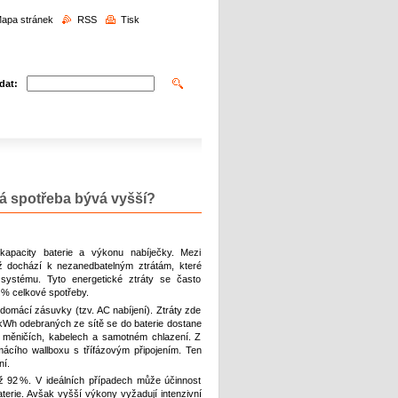
edávání
apa stránek
RSS
Tisk
dat:
lná spotřeba bývá vyšší?
 kapacity baterie a výkonu nabíječky. Mezi
iž dochází k nezanedbatelným ztrátám, které
 systému. Tyto energetické ztráty se často
0 % celkové spotřeby.
 domácí zásuvky (tzv. AC nabíjení). Ztráty zde
kWh odebraných ze sítě se do baterie dostane
 měničích, kabelech a samotném chlazení. Z
mácího wallboxu s třífázovým připojením. Ten
ní.
ž 92 %. V ideálních případech může účinnost
erie. Avšak vyšší výkony vyžadují intenzivní