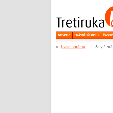
NOVINKY
PRÁVNÍ PŘEDPISY
ČASOP
Úvodní stránka
Skryté ztrá