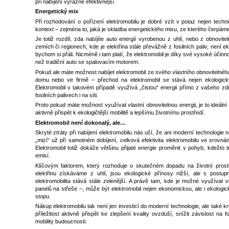
při nabíjení výrazně efektivnější.
Energetický mix
Při rozhodování o pořízení elektromobilu je dobré vzít v potaz nejen techni
kontext – zejména to, jaká je skladba energetického mixu, ze kterého čerpáme 
Je totiž rozdíl, zda nabíjíte auto energií vyrobenou z uhlí, nebo z obnovitel
zemích či regionech, kde je elektřina stále převážně z fosilních paliv, není e
bychom si přáli. Nicméně i tam platí, že elektromobil je díky své vysoké účinno
než tradiční auto se spalovacím motorem.
Pokud ale máte možnost nabíjet elektromobil ze svého vlastního obnovitelného
domu nebo ve firmě – přechod na elektromobil se stává nejen ekologick
Elektromobil v takovém případě využívá „čistou“ energii přímo z vašeho zdro
fosilních palivech i na síti.
Proto pokud máte možnost využívat vlastní obnovitelnou energii, je to ideální př
aktivně přispět k ekologičtější mobilitě a lepšímu životnímu prostředí.
Elektromobil není dokonalý, ale…
Skryté ztráty při nabíjení elektromobilu nás učí, že ani moderní technologi
„mizí“ už při samotném dobíjení, celková efektivita elektromobilu ve srovná
Elektromobil totiž dokáže většinu přijaté energie proměnit v pohyb, kdežto tr
emisí.
Klíčovým faktorem, který rozhoduje o skutečném dopadu na životní prostře
elektřinu získáváme z uhlí, jsou ekologické přínosy nižší, ale s pos
elektromobilita stává stále zelenější. A právě tam, kde je možné využívat v
panelů na střeše –, může být elektromobil nejen ekonomickou, ale i ekologi
stopu.
Nákup elektromobilu tak není jen investicí do moderní technologie, ale také 
příležitost aktivně přispět ke zlepšení kvality ovzduší, snížit závislost na f
mobility budoucnosti.