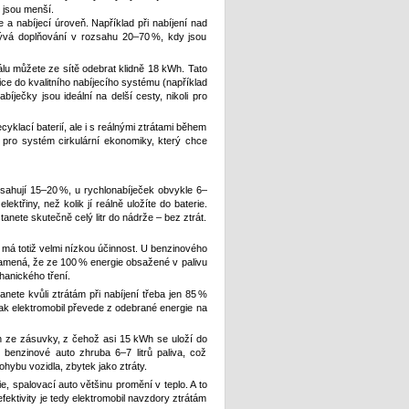
é jsou menší.
ie a nabíjecí úroveň. Například při nabíjení nad
 bývá doplňování v rozsahu 20–70 %, kdy jsou
lu můžete ze sítě odebrat klidně 18 kWh. Tato
tice do kvalitního nabíjecího systému (například
abíječky jsou ideální na delší cesty, nikoli pro
ecyklací baterií, ale i s reálnými ztrátami během
 pro systém cirkulární ekonomiky, který chce
osahují 15–20 %, u rychlonabíječek obvykle 6–
ktřiny, než kolik jí reálně uložíte do baterie.
tanete skutečně celý litr do nádrže – bez ztrát.
 má totiž velmi nízkou účinnost. U benzinového
amená, že ze 100 % energie obsažené v palivu
hanického tření.
nete kvůli ztrátám při nabíjení třeba jen 85 %
 tak elektromobil převede z odebrané energie na
h ze zásuvky, z čehož asi 15 kWh se uloží do
 benzinové auto zhruba 6–7 litrů paliva, což
hybu vozidla, zbytek jako ztráty.
, spalovací auto většinu promění v teplo. A to
fektivity je tedy elektromobil navzdory ztrátám