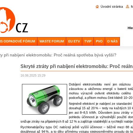
Vyhl
Úvodní stránka
M
Hle
IS ODPADOVÉ FÓRUM
WASTE FORUM
EU ETV
TVIP
PVO
O NÁS
ty při nabíjení elektromobilu: Proč reálná spotřeba bývá vyšší?
Skryté ztráty při nabíjení elektromobilu: Proč reá
16.06.2025 15:29
Dobíjení elektromobilu není jen otázkou
zásuvkou a uloženou energií v baterii tot
mohou výrazně ovlivnit efektivitu celého
podceňují, a přitom mohou činit klidně 10–2
Nejméně efektivní je nabíjení ze standardní
dosahují 15 až 20 % – tedy na každých 10 
jen asi 8–8,5 kWh. Důvodem jsou ztráty v
pohledu účinnosti je výhodnější použití do
snižuje ztráty na přijatelných 8 až 12 % a zajišťuje stabilnější a rychlejší nabíje
Rychlonabíječky typu DC nabízejí ještě vyšší účinnost – běžně mezi 88 a
dosáhnout až 94 %, a to díky přímému vstupu stejnosměrného proudu do bat