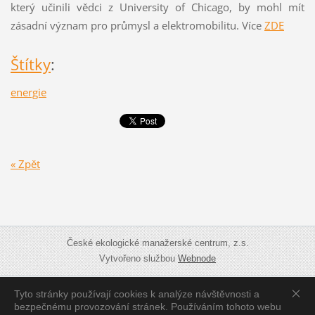
který učinili vědci z University of Chicago, by mohl mít
zásadní význam pro průmysl a elektromobilitu. Více
ZDE
Štítky
:
energie
« Zpět
České ekologické manažerské centrum, z.s.
Vytvořeno službou
Webnode
Tyto stránky používají cookies k analýze návštěvnosti a
Zobrazit:
Mobilní verzi
|
Standardní verzi
bezpečnému provozování stránek. Používáním tohoto webu