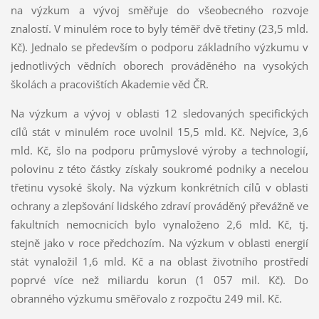
na výzkum a vývoj směřuje do všeobecného rozvoje
znalostí. V minulém roce to byly téměř dvě třetiny (23,5 mld.
Kč). Jednalo se především o podporu základního výzkumu v
jednotlivých vědních oborech prováděného na vysokých
školách a pracovištích Akademie věd ČR.
Na výzkum a vývoj v oblasti 12 sledovaných specifických
cílů stát v minulém roce uvolnil 15,5 mld. Kč. Nejvíce, 3,6
mld. Kč, šlo na podporu průmyslové výroby a technologií,
polovinu z této částky získaly soukromé podniky a necelou
třetinu vysoké školy. Na výzkum konkrétních cílů v oblasti
ochrany a zlepšování lidského zdraví prováděný převážně ve
fakultních nemocnicích bylo vynaloženo 2,6 mld. Kč, tj.
stejně jako v roce předchozím. Na výzkum v oblasti energií
stát vynaložil 1,6 mld. Kč a na oblast životního prostředí
poprvé více než miliardu korun (1 057 mil. Kč). Do
obranného výzkumu směřovalo z rozpočtu 249 mil. Kč.