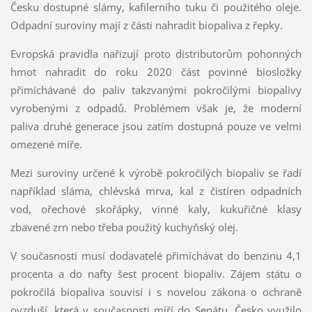
Česku dostupné slámy, kafilerního tuku či použitého oleje.
Odpadní suroviny mají z části nahradit biopaliva z řepky.
Evropská pravidla nařizují proto distributorům pohonných
hmot nahradit do roku 2020 část povinné biosložky
přimíchávané do paliv takzvanými pokročilými biopalivy
vyrobenými z odpadů. Problémem však je, že moderní
paliva druhé generace jsou zatím dostupná pouze ve velmi
omezené míře.
Mezi suroviny určené k výrobě pokročilých biopaliv se řadí
například sláma, chlévská mrva, kal z čistíren odpadních
vod, ořechové skořápky, vinné kaly, kukuřičné klasy
zbavené zrn nebo třeba použitý kuchyňský olej.
V současnosti musí dodavatelé přimíchávat do benzinu 4,1
procenta a do nafty šest procent biopaliv. Zájem státu o
pokročilá biopaliva souvisí i s novelou zákona o ochraně
ovzduší, která v současnosti míří do Senátu. Česko využilo