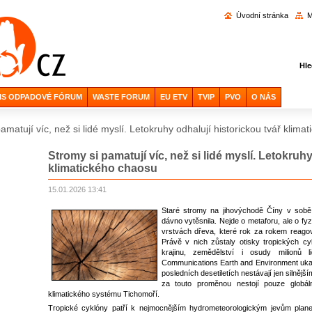
Vyhl
Úvodní stránka
M
Hle
IS ODPADOVÉ FÓRUM
WASTE FORUM
EU ETV
TVIP
PVO
O NÁS
amatují víc, než si lidé myslí. Letokruhy odhalují historickou tvář klim
Stromy si pamatují víc, než si lidé myslí. Letokruhy
klimatického chaosu
15.01.2026 13:41
Staré stromy na jihovýchodě Číny v sobě 
dávno vytěsnila. Nejde o metaforu, ale o f
vrstvách dřeva, které rok za rokem reagov
Právě v nich zůstaly otisky tropických cyk
krajinu, zemědělství i osudy milionů 
Communications Earth and Environment ukaz
posledních desetiletích nestávají jen silněj
za touto proměnou nestojí pouze globální
klimatického systému Tichomoří.
Tropické cyklóny patří k nejmocnějším hydrometeorologickým jevům plane