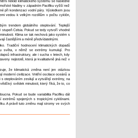
vnitřní neklid klimatického systému se následně
y mořské hladiny v západním Pacifiku vyšší než
vané při kondenzaci vodní páry. Výsledkem jsou
zemi vedou k velkým rozdílům v počtu cyklón,
obým trendem globálního oteplování. Teplejší
ý stupeň Celsia. Pokud se tedy vytvoří vhodné
minulosti. Klima se tak nechová jako systém s
ají častějšími a méně předvídatelnými.
iziko. Tradiční hodnocení klimatických dopadů
itu světa, v němž se extrémy kumulují. Pro
apsů infrastruktury, ale i sucha v letech, kdy
ny nejistotě, která je kvalitativně jiná než v
zuje, že klimatická změna není jen otázkou
í moderní civilizace. Vnitřní oscilace oceánů a
 s oteplováním zesilují a vytvářejí extrémy, na
vědčivý svědek minulosti, který říká, že to, co
oucna. Pokud se bude variabilita Pacifiku dál
ní extrémů spojených s tropickými cyklónami.
elku. A právě tuto změnu mají stromy ve svých