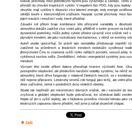
kolísat, přechody mezi jednotlivými fázemi jsou výraznější a častější. Tento 
přenáší do chování tropických cyklón. V negativní fázi PDO, kdy jsou teplot
obvykle, mají cyklóny k dispozici více latentní energie, tedy energie uvolňo
silnější bouře s intenzivnějšími srážkami. Naopak rychlé přechody mezi fá
jejich trasách i množství vody, které přinášejí.
Zásadní roli přitom hraje kombinace této přirozené variability s dlouhod
atmosféra dokáže zadržet více vodní páry, přibližně o sedm procent na každ
dynamické podmínky, může jediný cyklón přinést výrazně více srážek než v 
plynulým trendem, ale jako rozkolísaný mechanismus, v němž se extrémy stáv
Autoři studie upozorňují, že právě tato nestabilita představuje největší r
založené na průměrech a lineárních trendech nedokáže vystihnout real
jihovýchodní Čínu to znamená vyšší riziko náhlých povodní, sesuvů půdy, kol
cyklónová sezóna selže. Zemědělství, města i energetické systémy jsou vystave
minulosti.
Význam této studie přitom dalece přesahuje hranice východní Asie. Uka
postupného oteplování, ale především narušení stability systému, na němž stoj
atmosféry, které dříve fungovaly v relativně čitelných mezích, se v kombinaci
něž nejsme připraveni. Letokruhy stromů zde fungují jako tichý, ale velmi přes
dnes zažíváme, nemá v posledních dvou stoletích obdoby.
Studie tak nepřináší jen rekonstrukci dávných srážek, ale i varování do bud
zvyšovat a globální oteplování bude pokračovat, lze očekávat další zesíle
Nejde už jen o vyšší teploty, ale o hlubokou proměnu chování klimatu jako c
letokruzích zapsanou dávno předtím, než jsme ji začali skutečně chápat.
Zpět