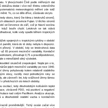
matu. V jihovýchodní Číně podle měřených dat
ů dokážou dodat i více než třetinu celoročního
 Systematická meteorologická měření zde totiž
 měnit. To, co se dělo dříve, zůstávalo skryto.
 tedy oboru, který čte klima z letokruhů stromů.
h oblastech provincie Fujian. U těchto stromů
dobí od července do září, což je hlavní sezóna
ež když bouře chybí. Letokruh se tak stává
hadovat, kolik vody spadlo během tropických
rážek spojených s tropickými cyklóny v období
ké paměti, která do té doby nebyla k dispozici.
elmi přesný. V období, kdy se letokruhová data
až 65 procent meziroční variability. Korelační
hodnotami, přesahuje 0,75 a pravděpodobnost,
jde o mimořádně silný výsledek.
setiletí skutečně znepokojivé. Nejde jen o to,
ůst jejich meziroční variability po roce 1940.
ní úhrny pohybovaly kolem relativně stabilního
ými slovy, rozdíly mezi jednotlivými roky se
y, ale zároveň i let, kdy srážkové úhrny lámou
jí v předchozích sto letech obdoby.
kou oscilací, tedy dlouhodobým kolísáním teplot
lace, zkráceně PDO, má pozitivní a negativní
irkulace nad celým Pacifikem. Analýza ukazuje,
á a dlouhodobě stabilní vazba s korelačním
ýrazně proměnlivější. Tichý oceán začal více