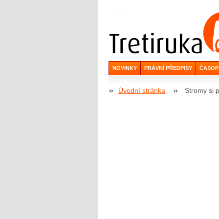
NOVINKY
PRÁVNÍ PŘEDPISY
ČASOP
Úvodní stránka
Stromy si p