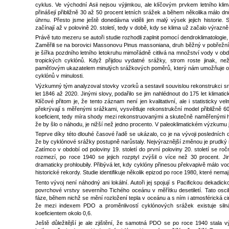
cyklus. Ve východní Asii nejsou výjimkou, ale klíčovým prvkem letního kli
přinášejí přibližně 30 až 50 procent letních srážek a během několika málo dn
úhrnu. Přesto jsme ještě donedávna viděli jen malý výsek jejich historie.
začínají až v polovině 20. století, tedy v době, kdy se klima už začalo výrazně
Právě tuto mezeru se autoři studie rozhodli zaplnit pomocí dendroklimatologie,
Zaměřili se na borovici Massonovu Pinus massoniana, druh běžný v pobřežníc
je šířka pozdního letního letokruhu mimořádně citlivá na množství vody v ob
tropických cyklónů. Když přijdou vydatné srážky, strom roste jinak, n
paměťovým ukazatelem minulých srážkových poměrů, který nám umožňuje od
cyklónů v minulosti.
Výzkumný tým analyzoval stovky vzorků a sestavil souvislou rekonstrukci s
let 1846 až 2020. Jinými slovy, podařilo se jim nahlédnout do 175 let klimatic
Klíčové přitom je, že tento záznam není jen kvalitativní, ale i statisticky v
překrývají s měřenými srážkami, vysvětluje rekonstrukční model přibližně 60 
koeficient, tedy míra shody mezi rekonstruovanými a skutečně naměřenými 
že by šlo o náhodu, je nižší než jedno procento. V paleoklimatickém výzkumu 
Teprve díky této dlouhé časové řadě se ukázalo, co je na vývoji posledních de
že by cyklónové srážky postupně narůstaly. Nejvýraznější změnou je prudký nár
Zatímco v období od poloviny 19. století do první poloviny 20. století se roč
rozmezí, po roce 1940 se jejich rozptyl zvýšil o více než 30 procent. Jin
dramaticky prohloubily. Přibývá let, kdy cyklóny přinesou překvapivě málo vod
historické rekordy. Studie identifikuje několik epizod po roce 1980, které nema
Tento vývoj není náhodný ani lokální. Autoři jej spojují s Pacifickou dekadic
povrchové vrstvy severního Tichého oceánu v měřítku desetiletí. Tato osci
fáze, během nichž se mění rozložení tepla v oceánu a s ním i atmosférická c
že mezi indexem PDO a proměnlivostí cyklónových srážek existuje siln
koeficientem okolo 0,6.
Ještě důležitější je ale zjištění, že samotná PDO se po roce 1940 stala v