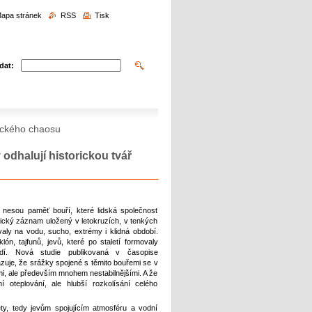
edávání
apa stránek
RSS
Tisk
dat:
atického chaosu
 odhalují historickou tvář
nesou paměť bouří, které lidská společnost
yzický záznam uložený v letokruzích, v tenkých
aly na vodu, sucho, extrémy i klidná období.
lón, tajfunů, jevů, které po staletí formovaly
lidí. Nová studie publikovaná v časopise
uje, že srážky spojené s těmito bouřemi se v
šími, ale především mnohem nestabilnějšími. A že
 oteplování, ale hlubší rozkolísání celého
ty, tedy jevům spojujícím atmosféru a vodní