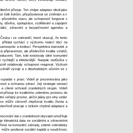
ienční přístup. Ten chápe adaptaci nikoli jako
osti čelit šokům, přizpůsobovat se změnám a v
 původního stavu, ale schopností fungovat v
ahy, důvěra, spolupráce, vzdělávání a zapojení
ociální, zdravotní a bezpečnostní agendou a
 Česka i ze zahraničí, které ukazují, že tento
ký příklad vychází z výzkumu reakcí obcí na
amospráv a institucí. Perspektiva starostek a
ká připravenost, ale především kvalita vztahů,
itucemi. Tam, kde existovaly silné komunitní
i rychlejší a efektivnější. Naopak nedůvěra v
razně oslabovaly schopnost reagovat. Výzkum
i scénáři vývoje a s dlouhodobým učením se z
e vypadat v praxi. Vídeň je prezentována jako
ností a ochranou zdraví. Její strategie nestaví
l a cílené ochraně zranitelných skupin. Vídeň
el přístup ke kvalitnímu zelenému prostoru do
ní veřejný prostor, akční plány pro vlny veder
tace může zároveň zlepšovat kvalitu života a
e otevřeně pracuje s rizikem chybné adaptace a
dnocování dat o zranitelnosti obyvatel umožňuje
uje klimatická data se sociálními a zdravotními
řená na komunitní zahrady, zelené vnitrobloky
 může posilovat sociální kapitál a soudržnost,