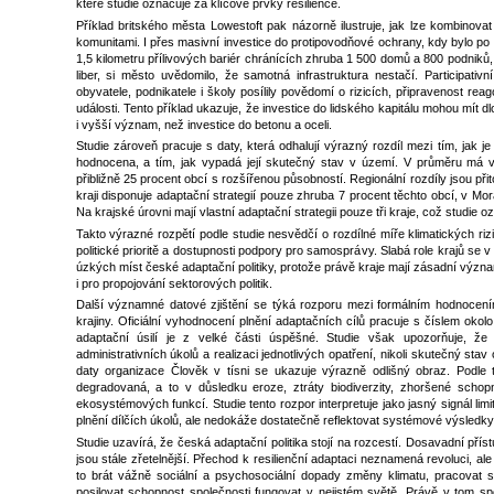
které studie označuje za klíčové prvky resilience.
Příklad britského města Lowestoft pak názorně ilustruje, jak lze kombinovat
komunitami. I přes masivní investice do protipovodňové ochrany, kdy bylo 
1,5 kilometru přílivových bariér chránících zhruba 1 500 domů a 800 podniků, 
liber, si město uvědomilo, že samotná infrastruktura nestačí. Participati
obyvatele, podnikatele i školy posílily povědomí o rizicích, připravenost rea
události. Tento příklad ukazuje, že investice do lidského kapitálu mohou mít 
i vyšší význam, než investice do betonu a oceli.
Studie zároveň pracuje s daty, která odhalují výrazný rozdíl mezi tím, jak 
hodnocena, a tím, jak vypadá její skutečný stav v území. V průměru má vl
přibližně 25 procent obcí s rozšířenou působností. Regionální rozdíly jsou 
kraji disponuje adaptační strategií pouze zhruba 7 procent těchto obcí, v Mor
Na krajské úrovni mají vlastní adaptační strategii pouze tři kraje, což studie
Takto výrazné rozpětí podle studie nesvědčí o rozdílné míře klimatických rizik
politické prioritě a dostupnosti podpory pro samosprávy. Slabá role krajů se 
úzkých míst české adaptační politiky, protože právě kraje mají zásadní význ
i pro propojování sektorových politik.
Další významné datové zjištění se týká rozporu mezi formálním hodnocení
krajiny. Oficiální vyhodnocení plnění adaptačních cílů pracuje s číslem oko
adaptační úsilí je z velké části úspěšné. Studie však upozorňuje, že
administrativních úkolů a realizaci jednotlivých opatření, nikoli skutečný sta
daty organizace Člověk v tísni se ukazuje výrazně odlišný obraz. Podle tě
degradovaná, a to v důsledku eroze, ztráty biodiverzity, zhoršené scho
ekosystémových funkcí. Studie tento rozpor interpretuje jako jasný signál lim
plnění dílčích úkolů, ale nedokáže dostatečně reflektovat systémové výsledky
Studie uzavírá, že česká adaptační politika stojí na rozcestí. Dosavadní přístu
jsou stále zřetelnější. Přechod k resilienční adaptaci neznamená revoluci, a
to brát vážně sociální a psychosociální dopady změny klimatu, pracovat 
posilovat schopnost společnosti fungovat v nejistém světě. Právě v tom spo