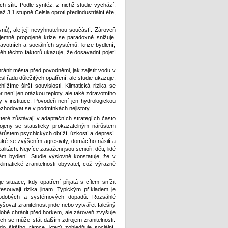
h sílit. Podle syntéz, z nichž studie vychází,
až 3,1 stupně Celsia oproti předindustriální éře,
ynů), ale její nevyhnutelnou součástí. Zároveň
ájemně propojené krize se paradoxně snižuje.
avotních a sociálních systémů, krize bydlení,
běh těchto faktorů ukazuje, že dosavadní pojetí
ánit města před povodněmi, jak zajistit vodu v
sl řadu důležitých opatření, ale studie ukazuje,
ížíme širší souvislosti. Klimatická rizika se
r není jen otázkou teploty, ale také zdravotního
y v instituce. Povodeň není jen hydrologickou
ozhodovat se v podmínkách nejistoty.
eré zůstávají v adaptačních strategiích často
jeny se statisticky prokazatelným nárůstem
růstem psychických obtíží, úzkostí a depresí.
také se zvýšením agresivity, domácího násilí a
itách. Nejvíce zasaženi jsou senioři, děti, lidé
ém bydlení. Studie výslovně konstatuje, že v
imatické zranitelnosti obyvatel, což výrazně
 situace, kdy opatření přijatá s cílem snížit
souvají rizika jinam. Typickým příkladem je
uhodobých a systémových dopadů. Rozsáhlé
šovat zranitelnost jinde nebo vytvářet falešný
odobě chránit před horkem, ale zároveň zvyšuje
ích se může stát dalším zdrojem zranitelnosti.
do širšího rámce, který zohledňuje sociální,