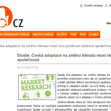
Vyhl
Úvodní stránka
M
Hle
IS ODPADOVÉ FÓRUM
WASTE FORUM
EU ETV
TVIP
PVO
O NÁS
ská adaptace na změnu klimatu musí více posilovat odolnost společnost
Studie: Česká adaptace na změnu klimatu musí ví
společnosti
30.12.2025 07:36
Studie Od adaptace na změnu klimatu ke k
proměnu uvažování o tom, jak se společnos
o další přehled dílčích technických opatřen
přístup k adaptaci naráží na své limity a 
posilování odolnosti společnosti, institucí i
s českou realitou a zahraničními zkušeno
způsob, jakým se o adaptaci v Česku přemýšl
Změna klimatu dnes už není okrajovým envi
budoucnosti. Stává se součástí každodenní zkušenosti, která se promítá do k
soudržnosti. Studie vychází z jednoduchého, ale zásadního konstatování: i