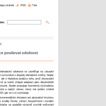
edávání
apa stránek
RSS
Tisk
dat:
i
ce posilovat odolnost
limatické odolnosti se zaměřuje na zásadní
t vyrovnává s dopady klimatické změny. Nejde
í, ale o hlubokou analýzu toho, proč dosavadní
proč je nutné chápat adaptaci jako dlouhodobé
 komunit. Studie propojuje teoretická východiska
stmi a nabízí rámec, který má ambici změnit
í i jak se o ní rozhoduje.
ronmentálním tématem ani abstraktní hrozbou
vality života, zdraví, bezpečnosti i sociální
 kdyby se podařilo výrazně zrychlit snižování