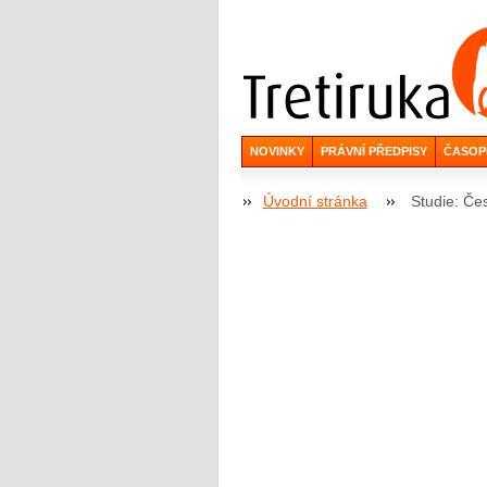
NOVINKY
PRÁVNÍ PŘEDPISY
ČASOP
Úvodní stránka
Studie: Če