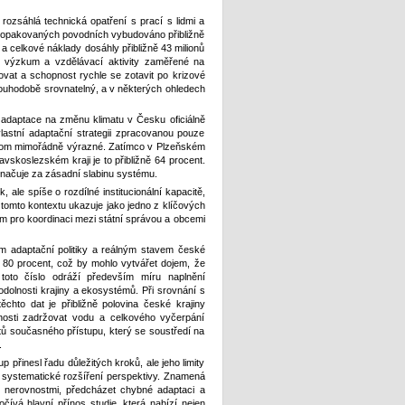
 rozsáhlá technická opatření s prací s lidmi a
po opakovaných povodních vybudováno přibližně
a celkové náklady dosáhly přibližně 43 milionů
vní výzkum a vzdělávací aktivity zaměřené na
govat a schopnost rychle se zotavit po krizové
dlouhodobě srovnatelný, a v některých ohledech
je adaptace na změnu klimatu v Česku oficiálně
astní adaptační strategii zpracovanou pouze
přitom mimořádně výrazné. Zatímco v Plzeňském
avskoslezském kraji je to přibližně 64 procent.
 označuje za zásadní slabinu systému.
, ale spíše o rozdílné institucionální kapacitě,
v tomto kontextu ukazuje jako jedno z klíčových
am pro koordinaci mezi státní správou a obcemi
m adaptační politiky a reálným stavem české
lo 80 procent, což by mohlo vytvářet dojem, že
 toto číslo odráží především míru naplnění
v odolnosti krajiny a ekosystémů. Při srovnání s
chto dat je přibližně polovina české krajiny
pnosti zadržovat vodu a celkového vyčerpání
itů současného přístupu, který se soustředí na
.
p přinesl řadu důležitých kroků, ale jeho limity
le systematické rozšíření perspektivy. Znamená
s nerovnostmi, předcházet chybné adaptaci a
čívá hlavní přínos studie, která nabízí nejen