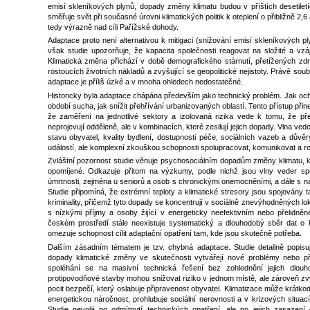
emisí skleníkových plynů, dopady změny klimatu budou v příštích desetiletíc
směřuje svět při současné úrovni klimatických politik k oteplení o přibližně 2,6 
tedy výrazně nad cíli Pařížské dohody.
Adaptace proto není alternativou k mitigaci (snižování emisí skleníkových pl
však studie upozorňuje, že kapacita společnosti reagovat na složité a vz
Klimatická změna přichází v době demografického stárnutí, přetížených zdr
rostoucích životních nákladů a zvyšující se geopolitické nejistoty. Právě sou
adaptace je příliš úzké a v mnoha ohledech nedostatečné.
Historicky byla adaptace chápána především jako technický problém. Jak ochr
období sucha, jak snížit přehřívání urbanizovaných oblastí. Tento přístup přine
že zaměření na jednotlivé sektory a izolovaná rizika vede k tomu, že přehl
neprojevují odděleně, ale v kombinacích, které zesilují jejich dopady. Vlna vede
stavu obyvatel, kvality bydlení, dostupnosti péče, sociálních vazeb a důvěr
událostí, ale komplexní zkouškou schopnosti spolupracovat, komunikovat a r
Zvláštní pozornost studie věnuje psychosociálním dopadům změny klimatu, kt
opomíjené. Odkazuje přitom na výzkumy, podle nichž jsou vlny veder spo
úmrtnosti, zejména u seniorů a osob s chronickými onemocněními, a dále s ná
Studie připomíná, že extrémní teploty a klimatické stresory jsou spojovány 
kriminality, přičemž tyto dopady se koncentrují v sociálně znevýhodněných lokal
s nízkými příjmy a osoby žijící v energeticky neefektivním nebo přelidněn
českém prostředí stále neexistuje systematický a dlouhodobý sběr dat o kl
omezuje schopnost cílit adaptační opatření tam, kde jsou skutečně potřeba.
Dalším zásadním tématem je tzv. chybná adaptace. Studie detailně popisuje
dopady klimatické změny ve skutečnosti vytvářejí nové problémy nebo pře
spoléhání se na masivní technická řešení bez zohlednění jejich dlo
protipovodňové stavby mohou snižovat riziko v jednom místě, ale zároveň zvy
pocit bezpečí, který oslabuje připravenost obyvatel. Klimatizace může krátk
energetickou náročnost, prohlubuje sociální nerovnosti a v krizových situac
Studie nevolá po odmítnutí technických opatření, ale po jejich zasazení 