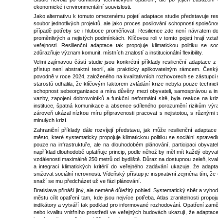
ekonomické i environmentální souvislosti.
Jako alternativu k tomuto omezenému pojetí adaptace studie představuje resil
soubor jednotlivých projektů, ale jako proces posilování schopnosti společn
případě potřeby se i hluboce proměňovat. Resilience zde není návratem do
proměnlivých a nejistých podmínkách. Klíčovou roli v tomto pojetí hrají vzt
veřejnosti. Resilienční adaptace tak propojuje klimatickou politiku se s
zdůrazňuje význam komunit, místních znalostí a institucionální flexibility.
Velmi zajímavou částí studie jsou konkrétní příklady resilienční adaptace z
přístup není abstraktní teorií, ale prakticky aplikovatelným rámcem. Čes
povodně v roce 2024, založeného na kvalitativních rozhovorech se zástupci s
starostů odhalila, že klíčovým faktorem zvládání krize nebyla pouze technic
schopnost sebeorganizace a míra důvěry mezi obyvateli, samosprávou a inst
vazby, zapojení dobrovolníků a funkční neformální sítě, byla reakce na kriz
instituce, špatná komunikace a absence sdíleného porozumění rizikům vý
zároveň ukázal nízkou míru připravenosti pracovat s nejistotou, s různým
minulých krizí.
Zahraniční příklady dále rozvíjejí představu, jak může resilienční adaptac
město, které systematicky propojuje klimatickou politiku se sociální spravedl
pouze na infrastruktuře, ale na dlouhodobém plánování, participaci obyvate
například dlouhodobě uplatňuje princip, podle něhož by měl mít každý obyvat
vzdálenosti maximálně 250 metrů od bydliště. Důraz na dostupnou zeleň, kvalit
a integraci klimatických kritérií do veřejného zadávání ukazuje, že adap
snižovat sociální nerovnosti. Vídeňský přístup je inspirativní zejména tím, ž
snaží se mu předcházet už ve fázi plánování.
Bratislava přináší jiný, ale neméně důležitý pohled. Systematický sběr a vyho
městu cílit opatření tam, kde jsou nejvíce potřeba. Atlas zranitelnosti propoj
indikátory a vytváří tak podklad pro informované rozhodování. Opatření zamě
nebo kvalitu vnitřního prostředí ve veřejných budovách ukazují, že adaptace