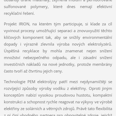
sulfonované polymery, které dnes nemají efektivní
recyklační řešení.
Projekt
IRION
, na kterém tým participuje, si klade za cíl
vyvinout procesy umožňující separaci a znovuvyužití těchto
klíčových komponent tak, aby se snížily environmentální
dopady i výrazně zlevnila výroba nových elektrolyzérů.
Úspěšná recyklace by mohla znamenat nejen snížení
množství nebezpečného odpadu, ale i zásadní snížení
investičních nákladů na nové jednotky, protože membrány
často tvoří až čtvrtinu jejich ceny.
Technologie PEM elektrolýzy patří mezi nejdynamičtěji se
rozvíjející způsoby výroby vodíku z elektřiny. Oproti jiným
konceptům nabízí vysokou proudovou hustotu, kompaktní
konstrukci a schopnost rychle reagovat na výkyvy ve výrobě
elektřiny ze solárních a větrných zdrojů. Právě tato flexibilita
z ní činí vhodného partnera pro obnovitelné zdroje, jejichž