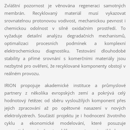
Zvláštní pozornost je věnována regeneraci samotných
membrán. Recyklovaný materiál musí vykazovat
srovnatelnou protonovou vodivost, mechanickou pevnost i
chemickou odolnost v silně oxidačním prostředí. To
vyžaduje detailní analýzu degradačních mechanismů,
optimalizaci procesních podmínek a komplexní
elektrochemickou diagnostiku. Testování dlouhodobé
stability a přímé srovnání s komerčními materiály jsou
nezbytné pro ověření, že recyklované komponenty obstojí v
reálném provozu.
IRION propojuje akademické instituce a průmyslové
partnery z několika evropských zemí a pokrývá celý
hodnotový řetězec od sběru vysloužilých komponent přes
jejich zpracování až po opětovné nasazení v nových
elektrolyzérech. Součástí projektu je i hodnocení životního
cyklu a ekonomické modelování, které posuzuje