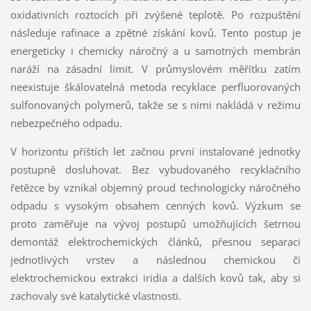
oxidativních roztocích při zvýšené teplotě. Po rozpuštění
následuje rafinace a zpětné získání kovů. Tento postup je
energeticky i chemicky náročný a u samotných membrán
naráží na zásadní limit. V průmyslovém měřítku zatím
neexistuje škálovatelná metoda recyklace perfluorovaných
sulfonovaných polymerů, takže se s nimi nakládá v režimu
nebezpečného odpadu.
V horizontu příštích let začnou první instalované jednotky
postupně dosluhovat. Bez vybudovaného recyklačního
řetězce by vznikal objemný proud technologicky náročného
odpadu s vysokým obsahem cenných kovů. Výzkum se
proto zaměřuje na vývoj postupů umožňujících šetrnou
demontáž elektrochemických článků, přesnou separaci
jednotlivých vrstev a následnou chemickou či
elektrochemickou extrakci iridia a dalších kovů tak, aby si
zachovaly své katalytické vlastnosti.