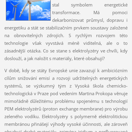
stal symbolem energetické
transformace. Má pomoci
dekarbonizovat průmysl, dopravu i
energetiku a stát se stabilizačním prvkem soustavy založené
na obnovitelných zdrojích. S rychlým rozvojem této
technologie však vyvstává méně viditelná, ale o to
zásadnější otázka. Co se stane s elektrolyzéry ve chvíli, kdy
doslouží, a jak naložit s materiály, které obsahují?
V době, kdy se státy Evropské unie zavazují k ambiciózním
cílům snižování emisí a rozvoji udržitelných energetických
systémů, se výzkumný tým z
Vysoká škola chemicko-
technologická v Praze
pod vedením
Martina Prokopa
věnuje
mimořádně důležitému problému spojenému s technologií
PEM elektrolyzérů
(
proton exchange membrane) pro výrobu
zeleného vodíku. Elektrolyzéry s polymerně elektrolitickou
membránou přinášejí výhody vysoké účinnosti, ale zároveň
obsahují drahé materiály, zejména iridium a perfluorované