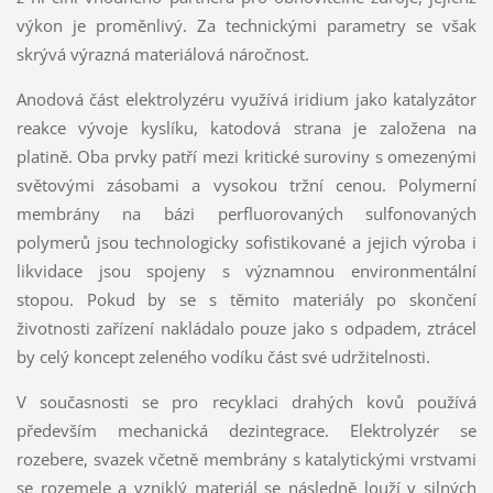
výkon je proměnlivý. Za technickými parametry se však
skrývá výrazná materiálová náročnost.
Anodová část elektrolyzéru využívá iridium jako katalyzátor
reakce vývoje kyslíku, katodová strana je založena na
platině. Oba prvky patří mezi kritické suroviny s omezenými
světovými zásobami a vysokou tržní cenou. Polymerní
membrány na bázi perfluorovaných sulfonovaných
polymerů jsou technologicky sofistikované a jejich výroba i
likvidace jsou spojeny s významnou environmentální
stopou. Pokud by se s těmito materiály po skončení
životnosti zařízení nakládalo pouze jako s odpadem, ztrácel
by celý koncept zeleného vodíku část své udržitelnosti.
V současnosti se pro recyklaci drahých kovů používá
především mechanická dezintegrace. Elektrolyzér se
rozebere, svazek včetně membrány s katalytickými vrstvami
se rozemele a vzniklý materiál se následně louží v silných