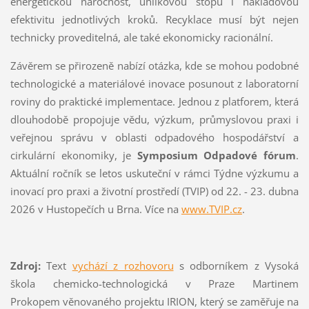
energetickou náročnost, uhlíkovou stopu i nákladovou
efektivitu jednotlivých kroků. Recyklace musí být nejen
technicky proveditelná, ale také ekonomicky racionální.
Závěrem se přirozeně nabízí otázka, kde se mohou podobné
technologické a materiálové inovace posunout z laboratorní
roviny do praktické implementace. Jednou z platforem, která
dlouhodobě propojuje vědu, výzkum, průmyslovou praxi i
veřejnou správu v oblasti odpadového hospodářství a
cirkulární ekonomiky, je
Symposium Odpadové fórum
.
Aktuální ročník se letos uskuteční v rámci Týdne výzkumu a
inovací pro praxi a životní prostředí (TVIP) od 22. - 23. dubna
2026 v Hustopečích u Brna. Více na
www.TVIP.cz
.
Zdroj:
Text
vychází z rozhovoru
s odborníkem z
Vysoká
škola chemicko-technologická v Praze
Martinem
Prokopem věnovaného projektu
IRION
, který se zaměřuje na