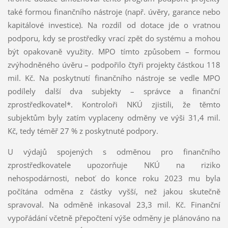
také formou finančního nástroje (např. úvěry, garance nebo
kapitálové investice). Na rozdíl od dotace jde o vratnou
podporu, kdy se prostředky vrací zpět do systému a mohou
být opakovaně využity. MPO tímto způsobem – formou
zvýhodněného úvěru – podpořilo čtyři projekty částkou 118
mil. Kč. Na poskytnutí finančního nástroje se vedle MPO
podílely další dva subjekty – správce a finanční
zprostředkovatel*. Kontroloři NKÚ zjistili, že těmto
subjektům byly zatím vyplaceny odměny ve výši 31,4 mil.
Kč, tedy téměř 27 % z poskytnuté podpory.
U výdajů spojených s odměnou pro finančního
zprostředkovatele upozorňuje NKÚ na riziko
nehospodárnosti, neboť do konce roku 2023 mu byla
počítána odměna z částky vyšší, než jakou skutečně
spravoval. Na odměně inkasoval 23,3 mil. Kč. Finanční
vypořádání včetně přepočtení výše odměny je plánováno na