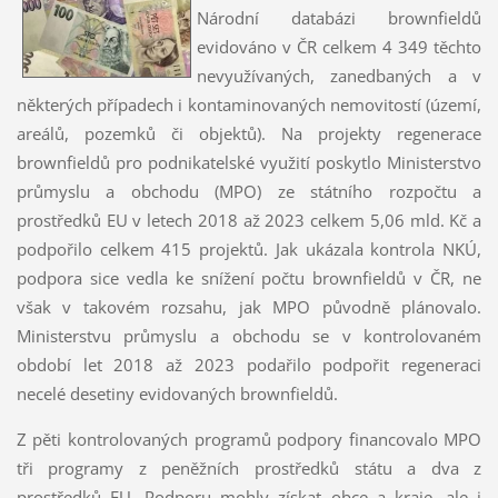
Národní databázi brownfieldů
evidováno v ČR celkem 4 349 těchto
nevyužívaných, zanedbaných a v
některých případech i kontaminovaných nemovitostí (území,
areálů, pozemků či objektů). Na projekty regenerace
brownfieldů pro podnikatelské využití poskytlo Ministerstvo
průmyslu a obchodu (MPO) ze státního rozpočtu a
prostředků EU v letech 2018 až 2023 celkem 5,06 mld. Kč a
podpořilo celkem 415 projektů. Jak ukázala kontrola NKÚ,
podpora sice vedla ke snížení počtu brownfieldů v ČR, ne
však v takovém rozsahu, jak MPO původně plánovalo.
Ministerstvu průmyslu a obchodu se v kontrolovaném
období let 2018 až 2023 podařilo podpořit regeneraci
necelé desetiny evidovaných brownfieldů.
Z pěti kontrolovaných programů podpory financovalo MPO
tři programy z peněžních prostředků státu a dva z
prostředků EU. Podporu mohly získat obce a kraje, ale i