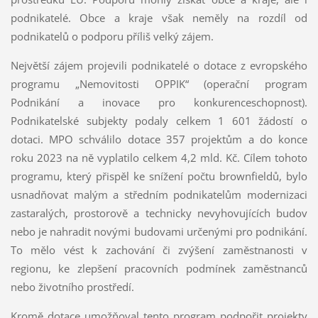
podnikatelé. Obce a kraje však neměly na rozdíl od
podnikatelů o podporu příliš velký zájem.
Největší zájem projevili podnikatelé o dotace z evropského
programu „Nemovitosti OPPIK“ (operační program
Podnikání a inovace pro konkurenceschopnost).
Podnikatelské subjekty podaly celkem 1 601 žádostí o
dotaci. MPO schválilo dotace 357 projektům a do konce
roku 2023 na ně vyplatilo celkem 4,2 mld. Kč. Cílem tohoto
programu, který přispěl ke snížení počtu brownfieldů, bylo
usnadňovat malým a středním podnikatelům modernizaci
zastaralých, prostorově a technicky nevyhovujících budov
nebo je nahradit novými budovami určenými pro podnikání.
To mělo vést k zachování či zvýšení zaměstnanosti v
regionu, ke zlepšení pracovních podmínek zaměstnanců
nebo životního prostředí.
Kromě dotace umožňoval tento program podpořit projekty