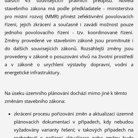
dalších 43 souvisejících právních předpisů. Novela
stavebního zákona má podle předkladatele - ministerstva
pro místní rozvoj (MMR) přinést zefektivnění povolovacích
řízení, jejich zkrácení a současně i zavádí možnost pouze
jednoho povolovacího řízení - tzv. koordinované řízení.
Změny provedené ve stavebním zákoně jsou promítnuté i
do dalších souvisejících zákonů. Rozsáhlejší změny jsou
provedeny v zákoně o posuzování vlivů na životní prostředí
a v zákoně o urychlení výstavby dopravní, vodní a
energetické infrastruktury.
Na úseku územního plánování dochází mimo jiné k těmto
změnám stavebního zákona:
zkrácení procesu pořizování změn a aktualizací územně
plánovacích dokumentací v případech, kdy nebudou
vyžadovány varianty řešení; v takových případech na
rozhodnutí o pořízení aktualizace nebo změny bude