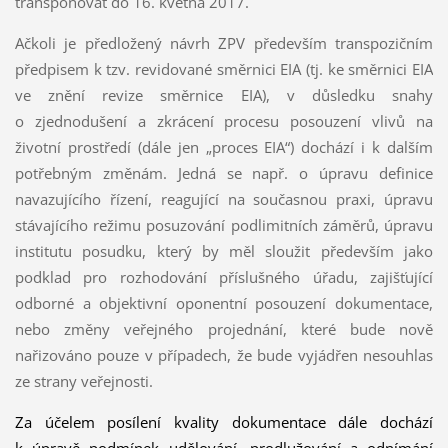
transponovat do 16. května 2017.
Ačkoli je předložený návrh ZPV především transpozičním
předpisem k tzv. revidované směrnici EIA (tj. ke směrnici EIA
ve znění revize směrnice EIA), v důsledku snahy
o zjednodušení a zkrácení procesu posouzení vlivů na
životní prostředí (dále jen „proces EIA“) dochází i k dalším
potřebným změnám. Jedná se např. o úpravu definice
navazujícího řízení, reagující na současnou praxi, úpravu
stávajícího režimu posuzování podlimitních záměrů, úpravu
institutu posudku, který by měl sloužit především jako
podklad pro rozhodování příslušného úřadu, zajišťující
odborné a objektivní oponentní posouzení dokumentace,
nebo změny veřejného projednání, které bude nově
nařizováno pouze v případech, že bude vyjádřen nesouhlas
ze strany veřejnosti.
Za účelem posílení kvality dokumentace dále dochází