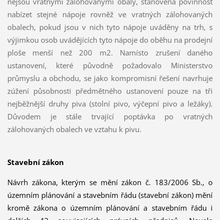
nejsou vratnými zálohovanými obaly, stanovena povinnost
nabízet stejné nápoje rovněž ve vratných zálohovaných
obalech, pokud jsou v nich tyto nápoje uváděny na trh, s
výjimkou osob uvádějících tyto nápoje do oběhu na prodejní
ploše menší než 200 m2. Namísto zrušení daného
ustanovení, které původně požadovalo Ministerstvo
průmyslu a obchodu, se jako kompromisní řešení navrhuje
zúžení působnosti předmětného ustanovení pouze na tři
nejběžnější druhy piva (stolní pivo, výčepní pivo a ležáky).
Důvodem je stále trvající poptávka po vratných
zálohovaných obalech ve vztahu k pivu.
Stavební zákon
Návrh zákona, kterým se mění zákon č. 183/2006 Sb., o
územním plánování a stavebním řádu (stavební zákon) mění
kromě zákona o územním plánování a stavebním řádu i