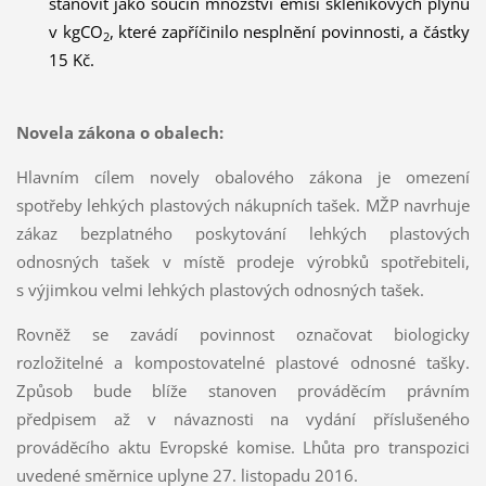
stanovit jako součin množství emisí skleníkových plynů
v kgCO
, které zapříčinilo nesplnění povinnosti, a částky
2
15 Kč.
Novela zákona o obalech:
Hlavním cílem novely obalového zákona je omezení
spotřeby lehkých plastových nákupních tašek. MŽP navrhuje
zákaz bezplatného poskytování lehkých plastových
odnosných tašek v místě prodeje výrobků spotřebiteli,
s výjimkou velmi lehkých plastových odnosných tašek.
Rovněž se zavádí povinnost označovat biologicky
rozložitelné a kompostovatelné plastové odnosné tašky.
Způsob bude blíže stanoven prováděcím právním
předpisem až v návaznosti na vydání příslušeného
prováděcího aktu Evropské komise. Lhůta pro transpozici
uvedené směrnice uplyne 27. listopadu 2016.