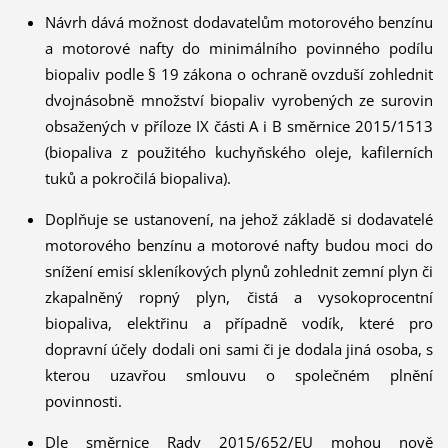
Návrh dává možnost dodavatelům motorového benzínu
a motorové nafty do minimálního povinného podílu
biopaliv podle § 19 zákona o ochraně ovzduší zohlednit
dvojnásobně množství biopaliv vyrobených ze surovin
obsažených v příloze IX části A i B směrnice 2015/1513
(biopaliva z použitého kuchyňského oleje, kafilerních
tuků a pokročilá biopaliva).
Doplňuje se ustanovení, na jehož základě si dodavatelé
motorového benzínu a motorové nafty budou moci do
snížení emisí skleníkových plynů zohlednit zemní plyn či
zkapalněný ropný plyn, čistá a vysokoprocentní
biopaliva, elektřinu a případně vodík, které pro
dopravní účely dodali oni sami či je dodala jiná osoba, s
kterou uzavřou smlouvu o společném plnění
povinnosti.
Dle směrnice Rady 2015/652/EU mohou nově