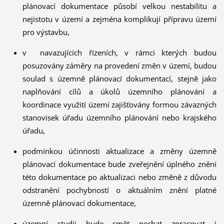
plánovací dokumentace působí velkou nestabilitu a
nejistotu v území a zejména komplikují přípravu území
pro výstavbu,
v navazujících řízeních, v rámci kterých budou
posuzovány záměry na provedení změn v území, budou
soulad s územně plánovací dokumentací, stejně jako
naplňování cílů a úkolů územního plánování a
koordinace využití území zajišťovány formou závazných
stanovisek úřadu územního plánování nebo krajského
úřadu,
podmínkou účinnosti aktualizace a změny územně
plánovací dokumentace bude zveřejnění úplného znění
této dokumentace po aktualizaci nebo změně z důvodu
odstranění pochybností o aktuálním znění platné
územně plánovací dokumentace,
územní studii bude smět nechat zpracovat i