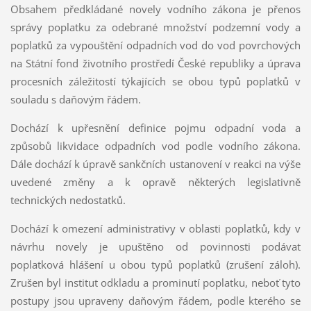
Obsahem předkládané novely vodního zákona je přenos
správy poplatku za odebrané množství podzemní vody a
poplatků za vypouštění odpadních vod do vod povrchových
na Státní fond životního prostředí České republiky a úprava
procesních záležitostí týkajících se obou typů poplatků v
souladu s daňovým řádem.
Dochází k upřesnění definice pojmu odpadní voda a
způsobů likvidace odpadních vod podle vodního zákona.
Dále dochází k úpravě sankčních ustanovení v reakci na výše
uvedené změny a k opravě některých legislativně
technických nedostatků.
Dochází k omezení administrativy v oblasti poplatků, kdy v
návrhu novely je upuštěno od povinnosti podávat
poplatková hlášení u obou typů poplatků (zrušení záloh).
Zrušen byl institut odkladu a prominutí poplatku, neboť tyto
postupy jsou upraveny daňovým řádem, podle kterého se