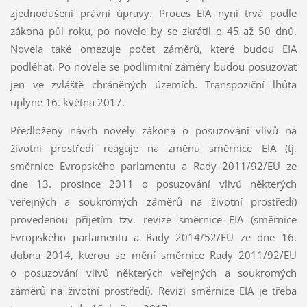
zjednodušení právní úpravy. Proces EIA nyní trvá podle
zákona půl roku, po novele by se zkrátil o 45 až 50 dnů.
Novela také omezuje počet záměrů, které budou EIA
podléhat. Po novele se podlimitní záměry budou posuzovat
jen ve zvláště chráněných územích. Transpoziční lhůta
uplyne 16. května 2017.
Předložený návrh novely zákona o posuzování vlivů na
životní prostředí reaguje na změnu směrnice EIA (tj.
směrnice Evropského parlamentu a Rady 2011/92/EU ze
dne 13. prosince 2011 o posuzování vlivů některých
veřejných a soukromých záměrů na životní prostředí)
provedenou přijetím tzv. revize směrnice EIA (směrnice
Evropského parlamentu a Rady 2014/52/EU ze dne 16.
dubna 2014, kterou se mění směrnice Rady 2011/92/EU
o posuzování vlivů některých veřejných a soukromých
záměrů na životní prostředí). Revizi směrnice EIA je třeba