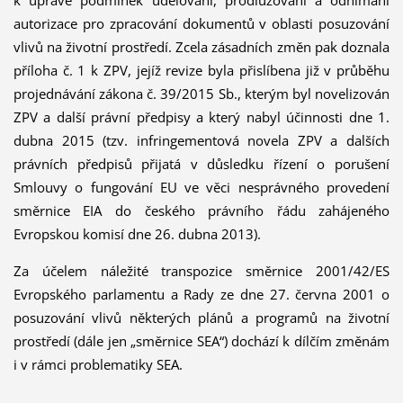
k úpravě podmínek udělování, prodlužování a odnímání
autorizace pro zpracování dokumentů v oblasti posuzování
vlivů na životní prostředí. Zcela zásadních změn pak doznala
příloha č. 1 k ZPV, jejíž revize byla přislíbena již v průběhu
projednávání zákona č. 39/2015 Sb., kterým byl novelizován
ZPV a další právní předpisy a který nabyl účinnosti dne 1.
dubna 2015 (tzv. infringementová novela ZPV a dalších
právních předpisů přijatá v důsledku řízení o porušení
Smlouvy o fungování EU ve věci nesprávného provedení
směrnice EIA do českého právního řádu zahájeného
Evropskou komisí dne 26. dubna 2013).
Za účelem náležité transpozice směrnice 2001/42/ES
Evropského parlamentu a Rady ze dne 27. června 2001 o
posuzování vlivů některých plánů a programů na životní
prostředí (dále jen „směrnice SEA“) dochází k dílčím změnám
i v rámci problematiky SEA.