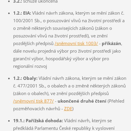
3.2.:
schůze ukončena
1.2.: EIA:
Vládní návrh zákona, kterým se mění zákon č.
100/2001 Sb., o posuzování vlivů na životní prostředí a
o změně některých souvisejících zákonů (zákon o
posuzování vlivů na životní prostředí), ve znění
pozdějších předpisů
/sněmovní tisk 1003/
-
přikázán
,
dále novelu projedná výbor pro životní prostředí jako
garanční výbor, hospodářský výbor a výbor pro
regionální rozvoj
1.2.:
Obaly:
Vládní návrh zákona, kterým se mění zákon
č. 477/2001 Sb., o obalech a o změně některých zákonů
(zákon o obalech), ve znění pozdějších předpisů
/sněmovní tisk 877/
-
ukončené druhé čtení
(Přehled
pozměňovacích návrhů -
ZDE
)
19.1.: Pařížská dohoda:
Vládní návrh, kterým se
předkládá Parlamentu České republiky k vyslovení