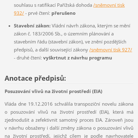
souhlasu s ratifikací Pařížská dohoda
/sněmovní tisk
932/
- prvé čtení:
přerušeno
Stavební zákon:
Vládní návrh zákona, kterým se mění
zákon č. 183/2006 Sb., o územním plánování a
stavebním řádu (stavební zákon), ve znění pozdějších
předpisů, a další související zákony
/sněmovní tisk 927/
- druhé čtení:
vyškrtnut z návrhu programu
Anotace předpisů:
Posuzování vlivů na životní prostředí (EIA)
Vláda dne 19.12.2016 schválila transpoziční novelu zákona
o posuzování vlivů na životní prostředí (EIA), která má
zjednodušit a zefektivnit samotný proces EIA. Zároveň jsou
v návrhu obsaženy i další změny zákona o posuzování vlivů
na životní prostředí, jejichž cílem je podle navrhovatele