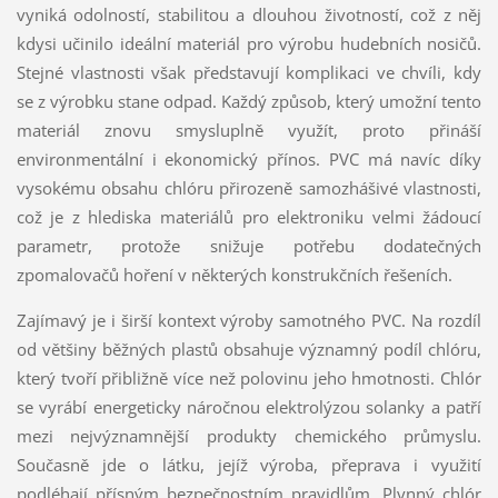
vyniká odolností, stabilitou a dlouhou životností, což z něj
kdysi učinilo ideální materiál pro výrobu hudebních nosičů.
Stejné vlastnosti však představují komplikaci ve chvíli, kdy
se z výrobku stane odpad. Každý způsob, který umožní tento
materiál znovu smysluplně využít, proto přináší
environmentální i ekonomický přínos. PVC má navíc díky
vysokému obsahu chlóru přirozeně samozhášivé vlastnosti,
což je z hlediska materiálů pro elektroniku velmi žádoucí
parametr, protože snižuje potřebu dodatečných
zpomalovačů hoření v některých konstrukčních řešeních.
Zajímavý je i širší kontext výroby samotného PVC. Na rozdíl
od většiny běžných plastů obsahuje významný podíl chlóru,
který tvoří přibližně více než polovinu jeho hmotnosti. Chlór
se vyrábí energeticky náročnou elektrolýzou solanky a patří
mezi nejvýznamnější produkty chemického průmyslu.
Současně jde o látku, jejíž výroba, přeprava i využití
podléhají přísným bezpečnostním pravidlům. Plynný chlór