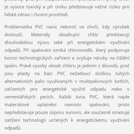
je vysoce toxický a při úniku představuje vážné riziko pro
lidské zdraví i životní prostředí.
Problematika PVC navíc nekončí ve chvíli, kdy výrobek
doslouží. Materiály obsahující chlór představují
dlouhodobou výzvu také při energetickém využívání
odpadů. Při spalování vzniká chlorovodík, který podporuje
korozi technologických zařízení a zvyšuje nároky na čištění
spalin. Právě vysoký obsah chlóru je jedním z důvodů, proč
jsou plasty na bázi PVC nežádoucí složkou tuhých
alternativních paliv využívaných v multipalivových kotlích,
zařízeních pro energetické využití odpadu nebo v
cementářských pecích. Každá tuna PVC, která najde
materiálové uplatnění namísto spalování, proto
nepředstavuje pouze úsporu surovin, ale současně omezuje
zatížení technologií určených k energetickému využívání
odpadů.