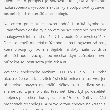
Cílem těchto předpisů je snižovat ekologická a zdravotní
rizika spojená s výrobou elektroniky a podporovat využívání
bezpečnějších materiálů a technologií.
Na celém projektu je pozoruhodná i určitá symbolika.
Gramofonová deska byla po většinu své existence nositelem
analogových informací uložených v podobě jemných drážek.
Dnes se tentýž materiál může podílet na fungování zařízení,
která pracují výhradně s digitálními daty. Zatímco dříve
přenášel hudbu zachycenou mechanickým způsobem, nyní
může být součástí světa jedniček a nul.
Výsledek společného výzkumu FEL ČVUT a VŠCHT Praha
ukazuje, že cesta k udržitelnější elektronice nemusí vést jen
přes vývoj nových materiálů. Někdy stačí podívat se na
známé věci z jiného úhlu. Předmět, který byl po desetiletí
spojen s poslechem hudby, se tak může proměnit v součást
moderních technologií. A právě v tom spočívá nejkrásnější