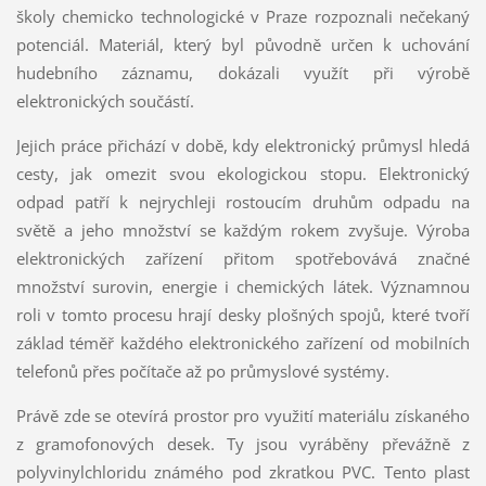
školy chemicko technologické v Praze rozpoznali nečekaný
potenciál. Materiál, který byl původně určen k uchování
hudebního záznamu, dokázali využít při výrobě
elektronických součástí.
Jejich práce přichází v době, kdy elektronický průmysl hledá
cesty, jak omezit svou ekologickou stopu. Elektronický
odpad patří k nejrychleji rostoucím druhům odpadu na
světě a jeho množství se každým rokem zvyšuje. Výroba
elektronických zařízení přitom spotřebovává značné
množství surovin, energie i chemických látek. Významnou
roli v tomto procesu hrají desky plošných spojů, které tvoří
základ téměř každého elektronického zařízení od mobilních
telefonů přes počítače až po průmyslové systémy.
Právě zde se otevírá prostor pro využití materiálu získaného
z gramofonových desek. Ty jsou vyráběny převážně z
polyvinylchloridu známého pod zkratkou PVC. Tento plast