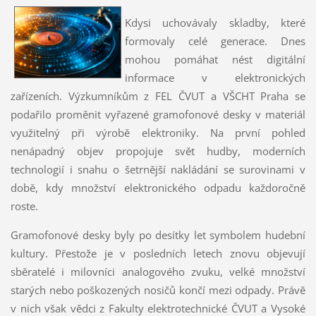
Kdysi uchovávaly skladby, které
formovaly celé generace. Dnes
mohou pomáhat nést digitální
informace v elektronických
zařízeních. Výzkumníkům z FEL ČVUT a VŠCHT Praha se
podařilo proměnit vyřazené gramofonové desky v materiál
využitelný při výrobě elektroniky. Na první pohled
nenápadný objev propojuje svět hudby, moderních
technologií i snahu o šetrnější nakládání se surovinami v
době, kdy množství elektronického odpadu každoročně
roste.
Gramofonové desky byly po desítky let symbolem hudební
kultury. Přestože je v posledních letech znovu objevují
sběratelé i milovníci analogového zvuku, velké množství
starých nebo poškozených nosičů končí mezi odpady. Právě
v nich však vědci z Fakulty elektrotechnické ČVUT a Vysoké