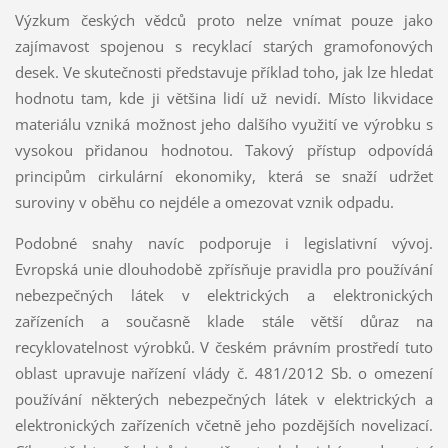
Výzkum českých vědců proto nelze vnímat pouze jako
zajímavost spojenou s recyklací starých gramofonových
desek. Ve skutečnosti představuje příklad toho, jak lze hledat
hodnotu tam, kde ji většina lidí už nevidí. Místo likvidace
materiálu vzniká možnost jeho dalšího využití ve výrobku s
vysokou přidanou hodnotou. Takový přístup odpovídá
principům cirkulární ekonomiky, která se snaží udržet
suroviny v oběhu co nejdéle a omezovat vznik odpadu.
Podobné snahy navíc podporuje i legislativní vývoj.
Evropská unie dlouhodobě zpřísňuje pravidla pro používání
nebezpečných látek v elektrických a elektronických
zařízeních a současně klade stále větší důraz na
recyklovatelnost výrobků. V českém právním prostředí tuto
oblast upravuje nařízení vlády č. 481/2012 Sb. o omezení
používání některých nebezpečných látek v elektrických a
elektronických zařízeních včetně jeho pozdějších novelizací.