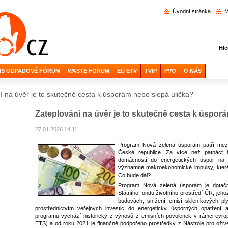
Vyhl
Úvodní stránka
M
Hle
IS ODPADOVÉ FÓRUM
WASTE FORUM
EU ETV
TVIP
PVO
O NÁS
í na úvěr je to skutečně cesta k úsporám nebo slepá ulička?
Zateplování na úvěr je to skutečně cesta k úspor
27.01.2026 14:11
Program Nová zelená úsporám patří mezi n
České republice. Za více než patnáct le
domácností do energetických úspor na k
významné makroekonomické impulsy, které 
Co bude dál?
Program Nová zelená úsporám je dotační 
Státního fondu životního prostředí ČR, jeh
budovách, snížení emisí skleníkových pl
prostřednictvím veřejných investic do energeticky úsporných opatření a
programu vychází historicky z výnosů z emisních povolenek v rámci ev
ETS) a od roku 2021 je finančně podpořeno prostředky z Nástroje pro oživ