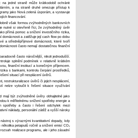
i: na jedné straně může krátkodobě ochránit
pulárním, a na straně druhé omezuje přístup k
rogramy jako Nová zelená úsporám, a vystavuje
ojích financování.
odobně však formou zvýhodněných bankovních
e nutné si otevřeně říci, že zvýhodněný úvěr
ko přímá pomoc a snížení investičního rizika,
í domácnosti a zatěžuje její cash flow po dobu
mové a středněpříjmové domácnosti, které tvoří
omácnosti často nemají dostatečnou finanční
aradoxně často náročnější, nikoli jednodušší.
ntroluje splnění podmínek v relativně krátkém
vou, finanční institucí a konečným příjemcem.
rizika s bankami, kontrolu čerpání prostředků,
ešení situací při nesplácení úvěrů.
, restrukturalizace úvěrů či jejich nesplácení,
í nelze vyloučit k řešení situace využívání
ud mají být zvýhodněné úvěry obhajitelné jako
vedou k měřitelnému snížení spotřeby energie a
m spotřeby a často i řešení odchylek mezi
tivní náklady, personální zátěž a vyšší nároky
stroj s výraznými kvantitativní dopady, kdy
 několika petajoulů ročně a snížení emisí CO₂
 rozsah realizace programu, ale i jeho zásadní