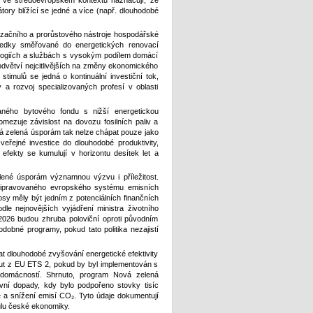
ce ve středoevropském kontextu naznačují, že
tory blížící se jedné a více (např. dlouhodobé
izačního a prorůstového nástroje hospodářské
tředky směřované do energetických renovací
ologiích a službách s vysokým podílem domácí
 odvětví nejcitlivějších na změny ekonomického
timulů se jedná o kontinuální investiční tok,
y a rozvoj specializovaných profesí v oblasti
ného bytového fondu s nižší energetickou
omezuje závislost na dovozu fosilních paliv a
á zelená úsporám tak nelze chápat pouze jako
 veřejné investice do dlouhodobé produktivity,
 efekty se kumulují v horizontu desítek let a
lené úsporám významnou výzvu i příležitost.
připravovaného evropského systému emisních
sy měly být jedním z potenciálních finančních
dle nejnovějších vyjádření ministra životního
026 budou zhruba poloviční oproti původním
obné programy, pokud tato politika nezajistí
t dlouhodobé zvyšování energetické efektivity
nout z EU ETS 2, pokud by byl implementován s
y domácností. Shrnuto, program Nová zelená
vní dopady, kdy bylo podpořeno stovky tisíc
ě a snížení emisí CO₂. Tyto údaje dokumentují
mulu české ekonomiky.