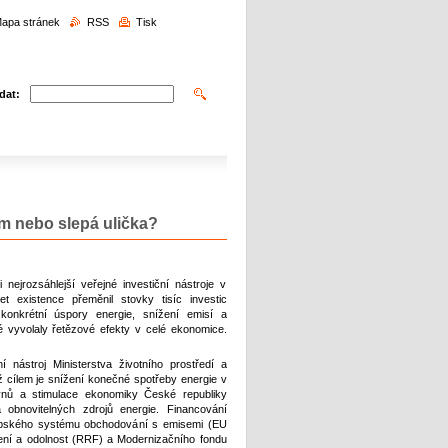
edávání
apa stránek
RSS
Tisk
dat:
ám nebo slepá ulička?
ejrozsáhlejší veřejné investiční nástroje v
t existence přeměnil stovky tisíc investic
onkrétní úspory energie, snížení emisí a
vyvolaly řetězové efekty v celé ekonomice.
nástroj Ministerstva životního prostředí a
ož cílem je snížení konečné spotřeby energie v
ynů a stimulace ekonomiky České republiky
 obnovitelných zdrojů energie. Financování
ropského systému obchodování s emisemi (EU
ení a odolnost (RRF) a Modernizačního fondu