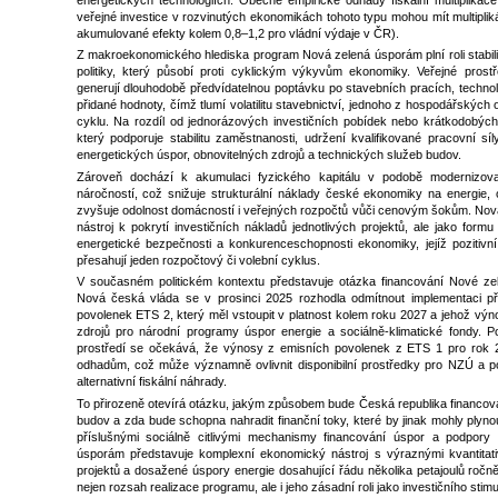
energetických technologiích. Obecné empirické odhady fiskální multiplika
veřejné investice v rozvinutých ekonomikách tohoto typu mohou mít multipliká
akumulované efekty kolem 0,8–1,2 pro vládní výdaje v ČR).
Z makroekonomického hlediska program Nová zelená úsporám plní roli stabil
politiky, který působí proti cyklickým výkyvům ekonomiky. Veřejné pros
generují dlouhodobě předvídatelnou poptávku po stavebních pracích, techn
přidané hodnoty, čímž tlumí volatilitu stavebnictví, jednoho z hospodářských
cyklu. Na rozdíl od jednorázových investičních pobídek nebo krátkodobých s
který podporuje stabilitu zaměstnanosti, udržení kvalifikované pracovní síl
energetických úspor, obnovitelných zdrojů a technických služeb budov.
Zároveň dochází k akumulaci fyzického kapitálu v podobě modernizova
náročností, což snižuje strukturální náklady české ekonomiky na energie, 
zvyšuje odolnost domácností i veřejných rozpočtů vůči cenovým šokům. Nov
nástroj k pokrytí investičních nákladů jednotlivých projektů, ale jako formu
energetické bezpečnosti a konkurenceschopnosti ekonomiky, jejíž pozitivní
přesahují jeden rozpočtový či volební cyklus.
V současném politickém kontextu představuje otázka financování Nové ze
Nová česká vláda se v prosinci 2025 rozhodla odmítnout implementaci 
povolenek ETS 2, který měl vstoupit v platnost kolem roku 2027 a jehož výno
zdrojů pro národní programy úspor energie a sociálně-klimatické fondy. Po
prostředí se očekává, že výnosy z emisních povolenek z ETS 1 pro rok 2
odhadům, což může významně ovlivnit disponibilní prostředky pro NZÚ a pod
alternativní fiskální náhrady.
To přirozeně otevírá otázku, jakým způsobem bude Česká republika financova
budov a zda bude schopna nahradit finanční toky, které by jinak mohly ply
příslušnými sociálně citlivými mechanismy financování úspor a podpor
úsporám představuje komplexní ekonomický nástroj s výraznými kvantitati
projektů a dosažené úspory energie dosahující řádu několika petajoulů ročn
nejen rozsah realizace programu, ale i jeho zásadní roli jako investičního sti