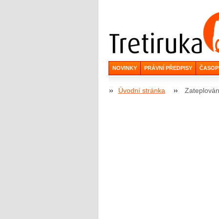
NOVINKY
PRÁVNÍ PŘEDPISY
ČASOP
Úvodní stránka
Zateplován