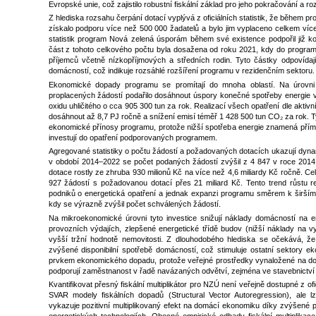
Evropské unie, což zajistilo robustní fiskální základ pro jeho pokračování a roz
Z hlediska rozsahu čerpání dotací vyplývá z oficiálních statistik, že během
získalo podporu více než 500 000 žadatelů a bylo jim vyplaceno celkem více 
statistik program Nová zelená úsporám během své existence podpořil již
část z tohoto celkového počtu byla dosažena od roku 2021, kdy do programu
příjemců včetně nízkopříjmových a středních rodin. Tyto částky odpovíd
domácností, což indikuje rozsáhlé rozšíření programu v rezidenčním sektoru.
Ekonomické dopady programu se promítají do mnoha oblastí. Na úrovni
proplacených žádostí podařilo dosáhnout úspory konečné spotřeby energie ve
oxidu uhličitého o cca 905 300 tun za rok. Realizací všech opatření dle aktiv
dosáhnout až 8,7 PJ ročně a snížení emisí téměř 1 428 500 tun CO₂ za rok. T
ekonomické přínosy programu, protože nižší spotřeba energie znamená přímé 
investují do opatření podporovaných programem.
Agregované statistiky o počtu žádostí a požadovaných dotacích ukazují dynam
v období 2014–2022 se počet podaných žádostí zvýšil z 4 847 v roce 201
dotace rostly ze zhruba 930 milionů Kč na více než 4,6 miliardy Kč ročně. C
927 žádostí s požadovanou dotací přes 21 miliard Kč. Tento trend růstu r
podniků o energetická opatření a jednak expanzi programu směrem k širší
kdy se výrazně zvýšil počet schválených žádostí.
Na mikroekonomické úrovni tyto investice snižují náklady domácností na en
provozních výdajích, zlepšené energetické třídě budov (nižší náklady na v
vyšší tržní hodnotě nemovitosti. Z dlouhodobého hlediska se očekává, ž
zvýšené disponibilní spotřebě domácností, což stimuluje ostatní sektory eko
prvkem ekonomického dopadu, protože veřejné prostředky vynaložené na dot
podporují zaměstnanost v řadě navázaných odvětví, zejména ve stavebnictví
Kvantifikovat přesný fiskální multiplikátor pro NZÚ není veřejně dostupné z of
SVAR modely fiskálních dopadů (Structural Vector Autoregression), ale lz
vykazuje pozitivní multiplikovaný efekt na domácí ekonomiku díky zvýšené 