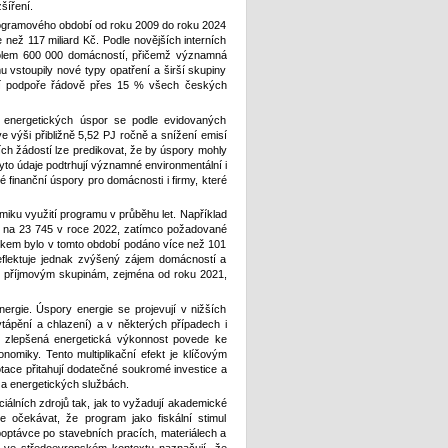
šíření.
 programového období od roku 2009 do roku 2024
než 117 miliard Kč. Podle novějších interních
 kolem 600 000 domácností, přičemž významná
 vstoupily nové typy opatření a širší skupiny
ají podpoře řádově přes 15 % všech českých
 energetických úspor se podle evidovaných
 výši přibližně 5,52 PJ ročně a snížení emisí
ních žádostí lze predikovat, že by úspory mohly
yto údaje podtrhují významné environmentální i
finanční úspory pro domácnosti i firmy, které
iku využití programu v průběhu let. Například
4 na 23 745 v roce 2022, zatímco požadované
elkem bylo v tomto období podáno více než 101
eflektuje jednak zvýšený zájem domácností a
m příjmovým skupinám, zejména od roku 2021,
ergie. Úspory energie se projevují v nižších
ytápění a chlazení) a v některých případech i
e zlepšená energetická výkonnost povede ke
nomiky. Tento multiplikační efekt je klíčovým
ace přitahují dodatečné soukromé investice a
 a energetických službách.
iciálních zdrojů tak, jak to vyžadují akademické
e očekávat, že program jako fiskální stimul
poptávce po stavebních pracích, materiálech a