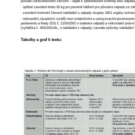
původci zdravotnického zařízení – dojde k zjednodušení kontroly toku odpadu
· opětné zavedení limitu 50 kg pro povinné hlášení pro původce odpadu ze zd
· zavedení kontrolní činnosti nakládání s odpady skupiny 1801 orgány ochran
· odstranění zásadních rozdílů mezi evidenčními a vykazovacími povinnostm
parlamentu a Rady (ES) č. 2150/2002 o statistice odpadů a vnitrostátní prá
(vyhláška č. 383/2001Sb., o nakládání s odpady) zavedla způsoby nakládání s
Tabulky a graf k textu: