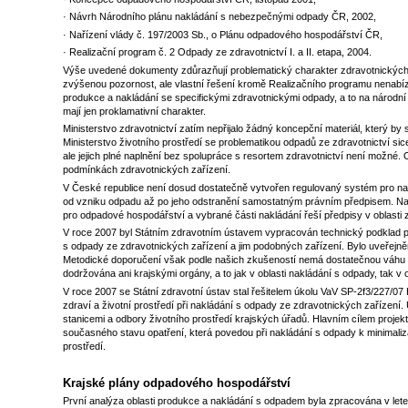
· Návrh Národního plánu nakládání s nebezpečnými odpady ČR, 2002,
· Nařízení vlády č. 197/2003 Sb., o Plánu odpadového hospodářství ČR,
· Realizační program č. 2 Odpady ze zdravotnictví I. a II. etapa, 2004.
Výše uvedené dokumenty zdůrazňují problematický charakter zdravotnickýc
zvýšenou pozornost, ale vlastní řešení kromě Realizačního programu nenabí
produkce a nakládání se specifickými zdravotnickými odpady, a to na národní i 
mají jen proklamativní charakter.
Ministerstvo zdravotnictví zatím nepřijalo žádný koncepční materiál, který by st
Ministerstvo životního prostředí se problematikou odpadů ze zdravotnictví 
ale jejich plné naplnění bez spolupráce s resortem zdravotnictví není možné. 
podmínkách zdravotnických zařízení.
V České republice není dosud dostatečně vytvořen regulovaný systém pro na
od vzniku odpadu až po jeho odstranění samostatným právním předpisem. Nak
pro odpadové hospodářství a vybrané části nakládání řeší předpisy v oblasti z
V roce 2007 byl Státním zdravotním ústavem vypracován technický podklad p
s odpady ze zdravotnických zařízení a jim podobných zařízení. Bylo uveřejně
Metodické doporučení však podle našich zkušeností nemá dostatečnou váhu a
dodržována ani krajskými orgány, a to jak v oblasti nakládání s odpady, tak v 
V roce 2007 se Státní zdravotní ústav stal řešitelem úkolu VaV SP-2f3/227/07
zdraví a životní prostředí při nakládání s odpady ze zdravotnických zařízení.
stanicemi a odbory životního prostředí krajských úřadů. Hlavním cílem projek
současného stavu opatření, která povedou při nakládání s odpady k minimalizaci
prostředí.
Krajské plány odpadového hospodářství
První analýza oblasti produkce a nakládání s odpadem byla zpracována v le