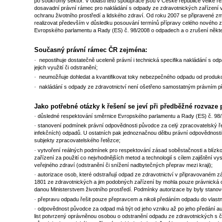
po soukromý sektor. V oblasti této spolupráce jsou v České republice velké re
dosavadní právní rámec pro nakládání s odpady ze zdravotnických zařízení 
ochranu životního prostředí a lidského zdraví. Od roku 2007 se připravené z
realizovat především v důsledku posouvání termínů přípravy celého nového 
Evropského parlamentu a Rady (ES) č. 98/2008 o odpadech a o zrušení někt
Současný právní rámec ČR zejména:
· nepostihuje dostatečně uceleně právní i technická specifika nakládání s odp
jejich využití či odstranění;
· neumožňuje dohledat a kvantifikovat toky nebezpečného odpadu od produkc
· nakládání s odpady ze zdravotnictví není ošetřeno samostatným právním p
Jako potřebné otázky k řešení se jeví při předběžné rozvaze
· důsledné respektování směrnice Evropského parlamentu a Rady (ES) č. 98
· stanovení podmínek právní odpovědnosti původce za celý zpracovatelský
infekčních) odpadů. U ostatních pak jednoznačnou dělbu právní odpovědnost
subjekty zpracovatelského řetězce;
· vytvoření reálných podmínek pro respektování zásad soběstačnosti a blízkos
zařízení za použití co nejvhodnějších metod a technologií s cílem zajištění v
veřejného zdraví (odstranění či snížení nadbytečných přeprav mezi kraji);
· autorizace osob, které odstraňují odpad ze zdravotnictví v připravovaném
1801 ze zdravotnických a jim podobných zařízení by mohla pouze právnická os
danou Ministerstvem životního prostředí. Podmínky autorizace by byly stan
· přepravu odpadu řešit pouze přepravcem a nikoli předáním odpadu do vlast
· odpovědnost původce za odpad má být od jeho vzniku až po jeho předání au
list potvrzený oprávněnou osobou o odstranění odpadu ze zdravotnických s č