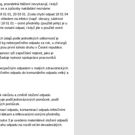
, pravidelná hlášení nevykazují, i když
je se a způsoby nakládání neznáme.
 01 01, 20 03 01. Zcela chybí odpad 18 01 04
 ohledem na infekci (např. obvazy, sádrové
 18 01 01 – ostré předměty (použité jehly) je u
 ostatní odpad, i když jde o použité ostré
údajů podle jednotlivých odborností je
00 kg nebezpečného odpadu za rok, u chirurgů
jsou první tohoto druhu v České republice.
st i při započítání nejistot, jako je
žaduje nutnost spolupráce pracovníků
nebezpečným odpadem v malých zdravotnických
ečného odpadu do komunálního odpadu velký a
k nárůstu a změně složení odpadu
šuje podíl jednorázových pomůcek, podíl
kých pomůcek.
minací odpadu, kontaminací odpadu infekčními
mi látkami a infikovanými ostrými předměty.
bulce 3 je uvedeno materiálové složení odpadů
ahu odpadu na rozdíl od let devadesátých.