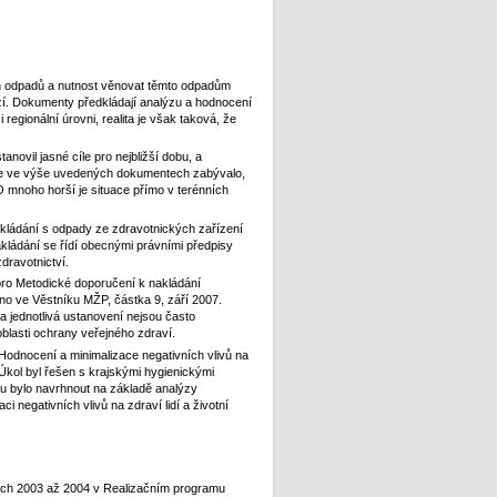
h odpadů a nutnost věnovat těmto odpadům
zí. Dokumenty předkládají analýzu a hodnocení
regionální úrovni, realita je však taková, že
anovil jasné cíle pro nejbližší dobu, a
sice ve výše uvedených dokumentech zabývalo,
O mnoho horší je situace přímo v terénních
kládání s odpady ze zdravotnických zařízení
ládání se řídí obecnými právními předpisy
dravotnictví.
ro Metodické doporučení k nakládání
no ve Věstníku MŽP, částka 9, září 2007.
 jednotlivá ustanovení nejsou často
oblasti ochrany veřejného zdraví.
 Hodnocení a minimalizace negativních vlivů na
 Úkol byl řešen s krajskými hygienickými
tu bylo navrhnout na základě analýzy
 negativních vlivů na zdraví lidí a životní
tech 2003 až 2004 v Realizačním programu