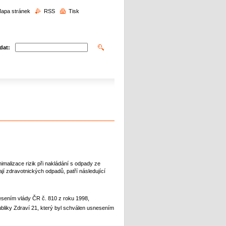
edávání
apa stránek
RSS
Tisk
dat:
nimalizace rizik při nakládání s odpady ze
í zdravotnických odpadů, patří následující
nesením vlády ČR č. 810 z roku 1998,
liky Zdraví 21, který byl schválen usnesením