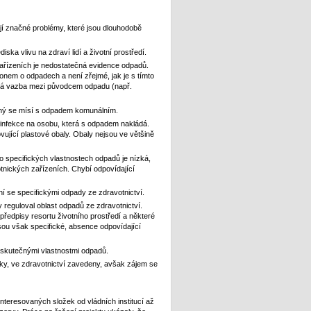
ují značné problémy, které jsou dlouhodobě
a vlivu na zdraví lidí a životní prostředí.
zařízeních je nedostatečná evidence odpadů.
nem o odpadech a není zřejmé, jak je s tímto
ná vazba mezi původcem odpadu (např.
čný se mísí s odpadem komunálním.
u infekce na osobu, která s odpadem nakládá.
ující plastové obaly. Obaly nejsou ve většině
 specifických vlastnostech odpadů je nízká,
tnických zařízeních. Chybí odpovídající
 se specifickými odpady ze zdravotnictví.
reguloval oblast odpadů ze zdravotnictví.
ředpisy resortu životního prostředí a některé
 jsou však specifické, absence odpovídající
 skutečnými vlastnostmi odpadů.
mky, ve zdravotnictví zavedeny, avšak zájem se
nteresovaných složek od vládních institucí až