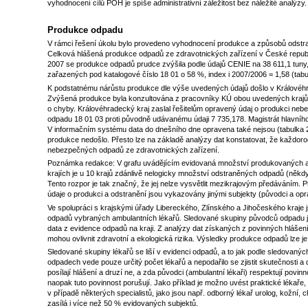
vyhodnocení cílů POH je spíše administrativní záležitost bez náležité analýzy.
Produkce odpadu
V rámci řešení úkolu bylo provedeno vyhodnocení produkce a způsobů odstr
Celková hlášená produkce odpadů ze zdravotnických zařízení v České republic
2007 se produkce odpadů prudce zvýšila podle údajů CENIE na 38 611,1 tuny
zařazených pod katalogové číslo 18 01 o 58 %, index i 2007/2006 = 1,58 (tabu
K podstatnému nárůstu produkce dle výše uvedených údajů došlo v Královéhr
Zvýšená produkce byla konzultována z pracovníky KÚ obou uvedených krajů.
o chyby. Královéhradecký kraj zaslal řešitelům opravený údaj o produkci neb
odpadu 18 01 03 proti původně udávanému údaji 7 735,178. Magistrát hlavního
V informačním systému data do dnešního dne opravena také nejsou (tabulka 
produkce nedošlo. Přesto lze na základě analýzy dat konstatovat, že každo
nebezpečných odpadů ze zdravotnických zařízení.
Poznámka redakce: V grafu uvádějícím evidovaná množství produkovaných a
krajích je u 10 krajů zdánlivě nelogicky množství odstraněných odpadů (ně
Tento rozpor je tak značný, že jej nelze vysvětlit mezikrajovým předáváním. P
údaje o produkci a odstranění jsou vykazovány jinými subjekty (původci a op
Ve spolupráci s krajskými úřady Libereckého, Zlínského a Jihočeského kraje 
odpadů vybraných ambulantních lékařů. Sledované skupiny původců odpadu jsm
data z evidence odpadů na kraji. Z analýzy dat získaných z povinných hlášen
mohou ovlivnit zdravotní a ekologická rizika. Výsledky produkce odpadů lze j
Sledované skupiny lékařů se liší v evidenci odpadů, a to jak podle sledovaných 
odpadech vede pouze určitý počet lékařů a nepodařilo se zjistit skutečnosti a 
posílají hlášení a druzí ne, a zda původci (ambulantní lékaři) respektují pov
naopak tuto povinnost porušují. Jako příklad je možno uvést praktické lékaře,
v případě některých specialistů, jako jsou např. odborný lékař urolog, kožní, c
zasílá i více než 50 % evidovaných subjektů.