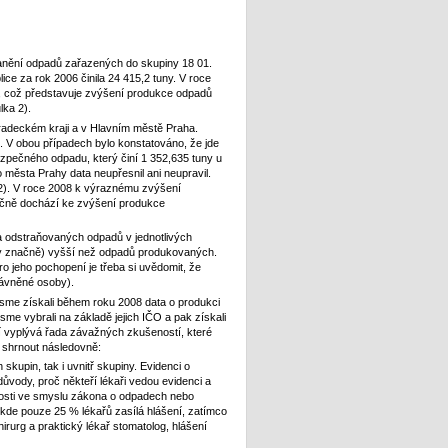
anění odpadů zařazených do skupiny 18 01.
e za rok 2006 činila 24 415,2 tuny. V roce
, což představuje zvýšení produkce odpadů
lka 2).
adeckém kraji a v Hlavním městě Praha.
 V obou případech bylo konstatováno, že jde
ezpečného odpadu, který činí 1 352,635 tuny u
 města Prahy data neupřesnil ani neupravil.
2). V roce 2008 k výraznému zvýšení
ročně dochází ke zvýšení produkce
 odstraňovaných odpadů v jednotlivých
kdy značně) vyšší než odpadů produkovaných.
ro jeho pochopení je třeba si uvědomit, že
rávněné osoby).
jsme získali během roku 2008 data o produkci
e vybrali na základě jejich IČO a pak získali
í vyplývá řada závažných zkušeností, které
e shrnout následovně:
skupin, tak i uvnitř skupiny. Evidenci o
důvody, proč někteří lékaři vedou evidenci a
innosti ve smyslu zákona o odpadech nebo
 kde pouze 25 % lékařů zasílá hlášení, zatímco
hirurg a praktický lékař stomatolog, hlášení