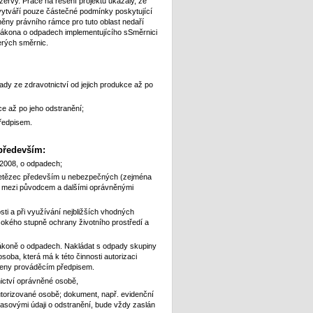
zervy. Práce na řešení projektu ukázaly, že
vytváří pouze částečné podmínky poskytující
měny právního rámce pro tuto oblast nedaří
zákona o odpadech implementujícího sSměrnici
erých směrnic.
ady ze zdravotnictví od jejich produkce až po
e až po jeho odstranění;
ředpisem.
 především:
/2008, o odpadech;
 řetězec především u nebezpečných (zejména
i mezi původcem a dalšími oprávněnými
ti a při využívání nejbližších vhodných
ysokého stupně ochrany životního prostředí a
 zákoně o odpadech. Nakládat s odpady skupiny
oba, která má k této činnosti autorizaci
oveny prováděcím předpisem.
nictví oprávněné osobě,
torizované osobě; dokument, např. evidenční
asovými údaji o odstranění, bude vždy zaslán