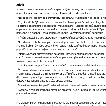
Závěr
V oblasti produkce a nakládání se specifickými odpady ve zdravotnictví exist
pouze konstatovány a nejsou řešeny. Hlavně jde o tyto problémy:
· Nebezpečné odpady ze zdravotnictví představují významné nebezpečí z hledisk
· Chybí podrobnější informace o produkci těchto odpadů. Ve zdravotnických 
Podstatná část tohoto odpadu může vznikat mimo evidenci odpadů danou záko
odpadem nakládáno, a to především u malých zdravotnických zařízení. Zpět
nemocnicí) a osobou, která odpad odstraňuje, ve většině případů neexistuje.
· Třídění odpadů se ve zdravotnictví neprovádí dostatečně. Odpad nebezpe
· Nevyhovující obaly na odpad – může dojít k protržení obalu a riziku přenos
Pro ostré předměty jsou používány i nadále např. papírové obaly nebo nevyhov
případů označeny nebo jsou označeny nedostatečně.
· Informovanost zdravotnického personálu, především pomocného personálu o
chybí znalost správného nakládání s odpady, a to především v malých zdravo
školení zdravotnického personálu.
· Chybí osobní zodpovědnost za bezpečné a environmentálně šetrné nakládání
· Česká republika v současné době nemá samostatný právní předpis, který by 
Problematika odpadů ze zdravotnických zařízení je v současné době pokryta p
dílčí problémy řeší legislativa resortu zdravotnictví. Odpady ze zdravotnictví
úpravy v rámci legislativy je v této oblasti citelná.
· Špatné zařazování odpadů podle jednotlivých kategorií vede k nesouladu se
· Systémy řízení jakosti nebo životního prostředí nejsou prozatím, až na výji
postupně zvyšuje.
Pro zlepšení úrovně nakládání s odpady je ale nezbytná spolupráce všech zai