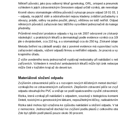
Někteří původci, jako jsou odborný lékař gynekolog, ORL, ortoped a pneumolog
vzhledem k jejich zdravotnickým činnostem odpad určitě vzniká, ale neevidu
Kromě oboru stomatologie většina původců vykazuje pouze odpad 18 01 03, 18
– odpady, na jejichž sběr a odstraňování nejsou kladeny zvláštní požadavky s
obvazy, prádlo, oděvy na jedno použití, pleny), většinou se totiž netřídí. Odpad
některých původců zařazován bez bližšího vysvětlení jednoznačně do kategorie
předměty.
Průměrné množství produkce odpadu v kg za rok 2007 odvozené ze získaných 
následující: u praktických lékařů a dermatologů podle evidence vzniká cca 1
jde o dvojnásobek, cca 210 kg, a u stomatologů cca do 250 kg. Získané údaje 
Metoda šetření na základě analýz dat z povinné evidence má vypovídací schopno
zařazování odpadu, vážení odpadů firmou a netřídění odpadu. Je pracná a vy
krajského úřadu.
Z výše uvedeného textu jednoznačně vyplývají nedostatky při nakládání s 
zařízeních. Vzhledem k množství ambulantních lékařů může být únik nebezp
může činit v každém kraji až do deseti tun.
Materiálové složení odpadu
Zvýšením zdravotnické péče a s rozvojem nových léčebných metod dochází 
vznikajícího ve zdravotnických zařízeních. Zlepšením zdravotní péče se zvy
odpadu obsahujícího PVC a snižuje se podíl opakovaného využití zdravotnic
Rizika, která vznikají při nakládání s odpadem, souvisejí s biologickou konta
činiteli, toxickými a genotoxickými látkami, nepoužitelnými léčivy, radioaktivní
Rizika také mohou být vztažena ke způsobu nakládání a složení odpadu. V ta
z nemocnice. Jednoznačně dochází ke zvýšení podílu plastů z celkového obs
Zde byl zjištěn podíl plastů pouze okolo 30 procent.