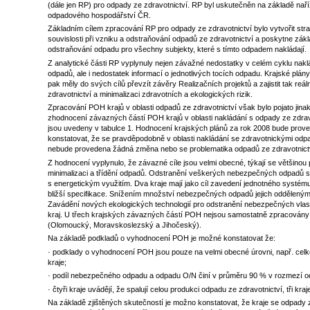
(dále jen RP) pro odpady ze zdravotnictví. RP byl uskutečněn na základě naří
odpadového hospodářství ČR.
Základním cílem zpracování RP pro odpady ze zdravotnictví bylo vytvořit st
souvislosti při vzniku a odstraňování odpadů ze zdravotnictví a poskytne zák
odstraňování odpadu pro všechny subjekty, které s tímto odpadem nakládají.
Z analytické části RP vyplynuly nejen závažné nedostatky v celém cyklu nak
odpadů, ale i nedostatek informací o jednotlivých tocích odpadu. Krajské plá
pak měly do svých cílů převzít závěry Realizačních projektů a zajistit tak r
zdravotnictví a minimalizaci zdravotních a ekologických rizik.
Zpracování POH krajů v oblasti odpadů ze zdravotnictví však bylo pojato jina
zhodnocení závazných částí POH krajů v oblasti nakládání s odpady ze zdrav
jsou uvedeny v tabulce 1. Hodnocení krajských plánů za rok 2008 bude prov
konstatovat, že se pravděpodobně v oblasti nakládání se zdravotnickými odp
nebude provedena žádná změna nebo se problematika odpadů ze zdravotnict
Z hodnocení vyplynulo, že závazné cíle jsou velmi obecné, týkají se většino
minimalizaci a třídění odpadů. Odstranění veškerých nebezpečných odpadů sk
s energetickým využitím. Dva kraje mají jako cíl zavedení jednotného systém
bližší specifikace. Snížením množství nebezpečných odpadů jejich odděleným
Zavádění nových ekologických technologií pro odstranění nebezpečných vlastn
kraj. U třech krajských závazných částí POH nejsou samostatně zpracovány 
(Olomoucký, Moravskoslezský a Jihočeský).
Na základě podkladů o vyhodnocení POH je možné konstatovat že:
· podklady o vyhodnocení POH jsou pouze na velmi obecné úrovni, např. cel
kraje;
· podíl nebezpečného odpadu a odpadu O/N činí v průměru 90 % v rozmezí o
· čtyři kraje uvádějí, že spalují celou produkci odpadu ze zdravotnictví, tři k
Na základě zjištěných skutečností je možno konstatovat, že kraje se odpady z