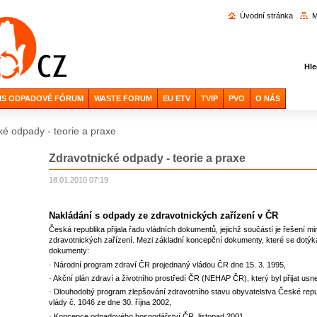
Vyhl
Úvodní stránka
M
Hle
IS ODPADOVÉ FÓRUM
WASTE FORUM
EU ETV
TVIP
PVO
O NÁS
ké odpady - teorie a praxe
Zdravotnické odpady - teorie a praxe
18.01.2010 07:19
Nakládání s odpady ze zdravotnických zařízení v ČR
Česká republika přijala řadu vládních dokumentů, jejichž součástí je řešení mi
zdravotnických zařízení. Mezi základní koncepční dokumenty, které se dotýkaj
dokumenty:
· Národní program zdraví ČR projednaný vládou ČR dne 15. 3. 1995,
· Akční plán zdraví a životního prostředí ČR (NEHAP ČR), který byl přijat us
· Dlouhodobý program zlepšování zdravotního stavu obyvatelstva České repub
vlády č. 1046 ze dne 30. října 2002,
· Koncepce odpadového hospodářství ČR, listopad 2001,