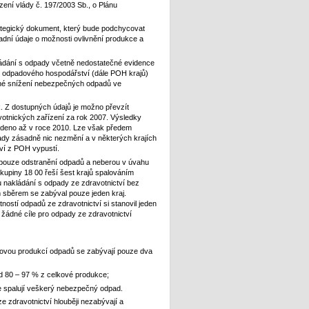
zení vlády č. 197/2003 Sb., o Plánu
rategický dokument, který bude podchycovat
ladní údaje o možnosti ovlivnění produkce a
ládání s odpady včetně nedostatečné evidence
ny odpadového hospodářství (dále POH krajů)
eálné snížení nebezpečných odpadů ve
k. Z dostupných údajů je možno převzít
otnických zařízení za rok 2007. Výsledky
edeno až v roce 2010. Lze však předem
ady zásadně nic nezmění a v některých krajích
ví z POH vypustí.
u pouze odstranění odpadů a neberou v úvahu
upiny 18 00 řeší šest krajů spalováním
u nakládání s odpady ze zdravotnictví bez
 sběrem se zabýval pouze jeden kraj.
ostí odpadů ze zdravotnictví si stanovil jeden
žádné cíle pro odpady ze zdravotnictví
kovou produkcí odpadů se zabývají pouze dva
d 80 – 97 % z celkové produkce;
raje spalují veškerý nebezpečný odpad.
e zdravotnictví hlouběji nezabývají a