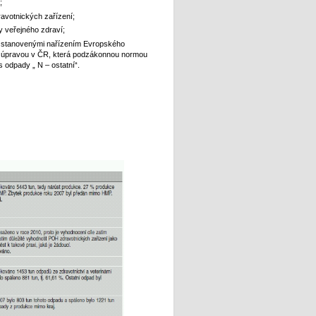
;
ravotnických zařízení;
y veřejného zdraví;
i stanovenými nařízením Evropského
vní úpravou v ČR, která podzákonnou normou
 odpady „ N – ostatní“.