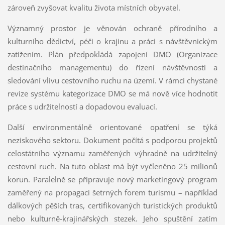
zároveň zvyšovat kvalitu života místních obyvatel.
Významný prostor je věnován ochraně přírodního a
kulturního dědictví, péči o krajinu a práci s návštěvnickým
zatížením. Plán předpokládá zapojení DMO (Organizace
destinačního managementu) do řízení návštěvnosti a
sledování vlivu cestovního ruchu na území. V rámci chystané
revize systému kategorizace DMO se má nově více hodnotit
práce s udržitelností a dopadovou evaluací.
Další environmentálně orientované opatření se týká
neziskového sektoru. Dokument počítá s podporou projektů
celostátního významu zaměřených výhradně na udržitelný
cestovní ruch. Na tuto oblast má být vyčleněno 25 milionů
korun. Paralelně se připravuje nový marketingový program
zaměřený na propagaci šetrných forem turismu – například
dálkových pěších tras, certifikovaných turistických produktů
nebo kulturně-krajinářských stezek. Jeho spuštění zatím