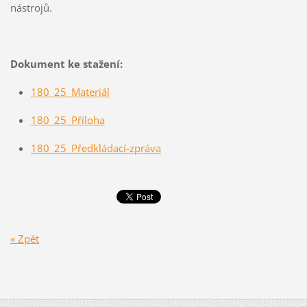
nástrojů.
Dokument ke stažení:
180_25_Materiál
180_25_Příloha
180_25_Předkládací-zpráva
« Zpět