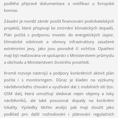
podléhá přípravě dokumentace a notifikaci u Evropské
komise.
Zásadní je rovněž záměr posílit financování podnikatelských
projektů, které přispívají ke zmírnění klimatických dopadů.
Plán počítá s podporou investic do energetických úspor,
klimatické odolnosti a obnovy infrastruktury zasažené
extrémními jevy, jako jsou povodně či vichřice. Opatření
mají být realizována ve spolupráci s Ministerstvem průmyslu
a obchodu a Ministerstvem životního prostředí.
Kromě rozvoje nástrojů a podpory konkrétních aktivit plán
počítá i s monitoringem. Důraz je kladen na výzkumy
návštěvnického chování a využívání dat z mobilních sítí (tzv.
GSM dat), která umožňují sledovat nejen objemy a toky
návštěvníků, ale také posuzovat dopady na konkrétní
lokality. Výsledky těchto analýz pak mají sloužit jako
podklad pro další rozhodování i plánování regulačních