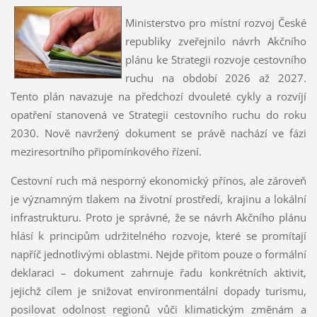
Ministerstvo pro místní rozvoj České
republiky zveřejnilo návrh Akčního
plánu ke Strategii rozvoje cestovního
ruchu na období 2026 až 2027.
Tento plán navazuje na předchozí dvouleté cykly a rozvíjí
opatření stanovená ve Strategii cestovního ruchu do roku
2030. Nově navržený dokument se právě nachází ve fázi
meziresortního připomínkového řízení.
Cestovní ruch má nesporný ekonomický přínos, ale zároveň
je významným tlakem na životní prostředí, krajinu a lokální
infrastrukturu. Proto je správné, že se návrh Akčního plánu
hlásí k principům udržitelného rozvoje, které se promítají
napříč jednotlivými oblastmi. Nejde přitom pouze o formální
deklaraci – dokument zahrnuje řadu konkrétních aktivit,
jejichž cílem je snižovat environmentální dopady turismu,
posilovat odolnost regionů vůči klimatickým změnám a