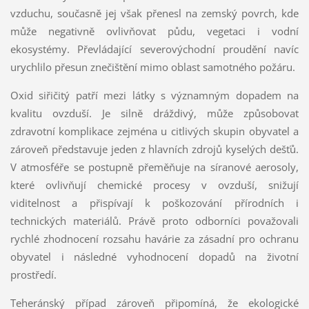
vzduchu, současně jej však přenesl na zemský povrch, kde
může negativně ovlivňovat půdu, vegetaci i vodní
ekosystémy. Převládající severovýchodní proudění navíc
urychlilo přesun znečištění mimo oblast samotného požáru.
Oxid siřičitý patří mezi látky s významným dopadem na
kvalitu ovzduší. Je silně dráždivý, může způsobovat
zdravotní komplikace zejména u citlivých skupin obyvatel a
zároveň představuje jeden z hlavních zdrojů kyselých dešťů.
V atmosféře se postupně přeměňuje na síranové aerosoly,
které ovlivňují chemické procesy v ovzduší, snižují
viditelnost a přispívají k poškozování přírodních i
technických materiálů. Právě proto odborníci považovali
rychlé zhodnocení rozsahu havárie za zásadní pro ochranu
obyvatel i následné vyhodnocení dopadů na životní
prostředí.
Teheránský případ zároveň připomíná, že ekologické