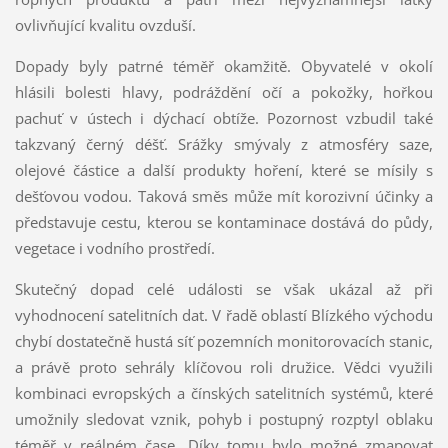
ovlivňující kvalitu ovzduší.
Dopady byly patrné téměř okamžitě. Obyvatelé v okolí
hlásili bolesti hlavy, podráždění očí a pokožky, hořkou
pachuť v ústech i dýchací obtíže. Pozornost vzbudil také
takzvaný černý déšť. Srážky smývaly z atmosféry saze,
olejové částice a další produkty hoření, které se mísily s
dešťovou vodou. Taková směs může mít korozivní účinky a
představuje cestu, kterou se kontaminace dostává do půdy,
vegetace i vodního prostředí.
Skutečný dopad celé události se však ukázal až při
vyhodnocení satelitních dat. V řadě oblastí Blízkého východu
chybí dostatečně hustá síť pozemních monitorovacích stanic,
a právě proto sehrály klíčovou roli družice. Vědci využili
kombinaci evropských a čínských satelitních systémů, které
umožnily sledovat vznik, pohyb i postupný rozptyl oblaku
téměř v reálném čase. Díky tomu bylo možné zmapovat