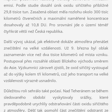
emisí. Podle studie dosáhl únik oxidu siřičitého přibližně
29,8 tisíce tun. Zasažená oblast měla rozlohu okolo 300 tisíc
kilometrů čtverečních a maximální naměřené koncentrace
dosahovaly až 10,8 DU. Pro srovnání jde o území téměř
čtyřikrát větší než Česká republika.
Další vývoj ukázal, jak efektivně dokáže atmosféra přenášet
znečištění na velké vzdálenosti. Už 9. března byl oblak
zaznamenán více než dva tisíce kilometrů od místa vzniku.
Postupoval přes rozsáhlé oblasti Blízkého východu směrem
do Asie. Výzkumníci zároveň zjistili, že oxid siřičitý vystoupal
až do výšky kolem tří kilometrů, což jeho transport na velké
vzdálenosti výrazně usnadnilo.
Důležitou roli sehrálo také počasí. Nad Teheránem se během
sledovaného období vyskytovaly srážky, které
pravděpodobně urychlily odstraňování části oxidu siřičitého
z atmosféry. Déšť tak pomohl část znečištění odstranit ze