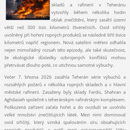
skladů a rafinerií v Teheránu
vytvořily během několika hodin
oblak znečištění, který zasáhl území
větší než 300 tisíc kilometrů čtverečních. Oxid siřičitý
uvolněný při hoření ropných produktů se následně šířil tisíce
kilometrů napříč regionem. Nová satelitní měření odhalila
nejen mimořádný rozsah této epizody, ale také skutečnost,
že ekologické důsledky ozbrojených konfliktů mohou
přetrvávat dlouho poté, co utichnou samotné výbuchy.
Večer 7. března 2026 zasáhla Teherán série výbuchů a
rozsáhlých požárů v několika ropných skladech a v hlavní
městské rafinerii. Zasaženy byly sklady Fardis, Shahran a
Aghdasieh společně s teheránským rafinérským komplexem.
Poškozená zařízení začala hořet a do ovzduší se uvolnilo
velké množství znečišťujících látek. Mezi nimi dominoval
oxid siřičitý, který vzniká spalováním síru obsahujících
ropných produktů a patří mezi nejvýznamnější látky