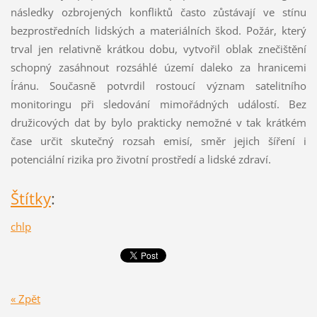
následky ozbrojených konfliktů často zůstávají ve stínu
bezprostředních lidských a materiálních škod. Požár, který
trval jen relativně krátkou dobu, vytvořil oblak znečištění
schopný zasáhnout rozsáhlé území daleko za hranicemi
Íránu. Současně potvrdil rostoucí význam satelitního
monitoringu při sledování mimořádných událostí. Bez
družicových dat by bylo prakticky nemožné v tak krátkém
čase určit skutečný rozsah emisí, směr jejich šíření i
potenciální rizika pro životní prostředí a lidské zdraví.
Štítky
:
chlp
« Zpět