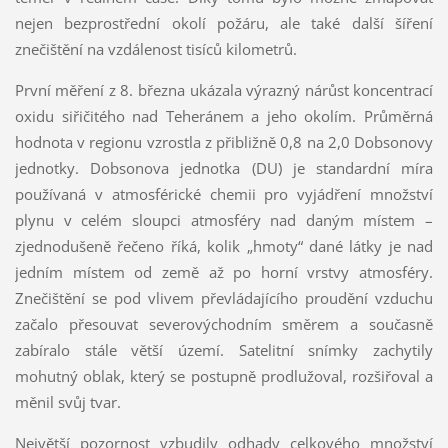
nejen bezprostřední okolí požáru, ale také další šíření
znečištění na vzdálenost tisíců kilometrů.
První měření z 8. března ukázala výrazný nárůst koncentrací
oxidu siřičitého nad Teheránem a jeho okolím. Průměrná
hodnota v regionu vzrostla z přibližně 0,8 na 2,0 Dobsonovy
jednotky. Dobsonova jednotka (DU) je standardní míra
používaná v atmosférické chemii pro vyjádření množství
plynu v celém sloupci atmosféry nad daným místem –
zjednodušeně řečeno říká, kolik „hmoty“ dané látky je nad
jedním místem od země až po horní vrstvy atmosféry.
Znečištění se pod vlivem převládajícího proudění vzduchu
začalo přesouvat severovýchodním směrem a současně
zabíralo stále větší území. Satelitní snímky zachytily
mohutný oblak, který se postupně prodlužoval, rozšiřoval a
měnil svůj tvar.
Největší pozornost vzbudily odhady celkového množství