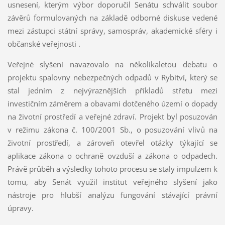
usnesení, kterým výbor doporučil Senátu schválit soubor
závěrů formulovaných na základě odborné diskuse vedené
mezi zástupci státní správy, samospráv, akademické sféry i
občanské veřejnosti .
Veřejné slyšení navazovalo na několikaletou debatu o
projektu spalovny nebezpečných odpadů v Rybitví, který se
stal jedním z nejvýraznějších příkladů střetu mezi
investičním záměrem a obavami dotčeného území o dopady
na životní prostředí a veřejné zdraví. Projekt byl posuzován
v režimu zákona č. 100/2001 Sb., o posuzování vlivů na
životní prostředí, a zároveň otevřel otázky týkající se
aplikace zákona o ochraně ovzduší a zákona o odpadech.
Právě průběh a výsledky tohoto procesu se staly impulzem k
tomu, aby Senát využil institut veřejného slyšení jako
nástroje pro hlubší analýzu fungování stávající právní
úpravy.