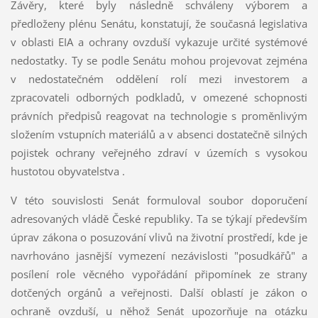
Závěry, které byly následně schváleny výborem a
předloženy plénu Senátu, konstatují, že současná legislativa
v oblasti EIA a ochrany ovzduší vykazuje určité systémové
nedostatky. Ty se podle Senátu mohou projevovat zejména
v nedostatečném oddělení rolí mezi investorem a
zpracovateli odborných podkladů, v omezené schopnosti
právních předpisů reagovat na technologie s proměnlivým
složením vstupních materiálů a v absenci dostatečně silných
pojistek ochrany veřejného zdraví v územích s vysokou
hustotou obyvatelstva .
V této souvislosti Senát formuloval soubor doporučení
adresovaných vládě České republiky. Ta se týkají především
úprav zákona o posuzování vlivů na životní prostředí, kde je
navrhováno jasnější vymezení nezávislosti "posudkářů" a
posílení role věcného vypořádání připomínek ze strany
dotčených orgánů a veřejnosti. Další oblastí je zákon o
ochraně ovzduší, u něhož Senát upozorňuje na otázku