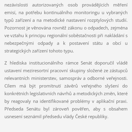
nezávislosti autorizovaných osob provádějících měření
emisí, na potřebu kontinuálního monitoringu u vybraných
typů zařízení a na metodické nastavení rozptylových studií.
Pozornost je věnována rovněž zákonu o odpadech, zejména
ve vztahu k principu regionální soběstačnosti při nakládání s
nebezpečnými odpady a k postavení státu a obcí u
strategických zařízení tohoto typu.
Z hlediska institucionálního rámce Senát doporučil vládě
ustavení meziresortní pracovní skupiny složené ze zástupců
relevantních ministerstev, samospráv a odborné veřejnosti.
Cílem má být promítnutí závěrů veřejného slyšení do
konkrétních legislativních návrhů a metodických změn, které
by reagovaly na identifikované problémy v aplikační praxi.
Předseda Senátu byl zároveň pověřen, aby s obsahem
usnesení seznámil předsedu vlády České republiky.