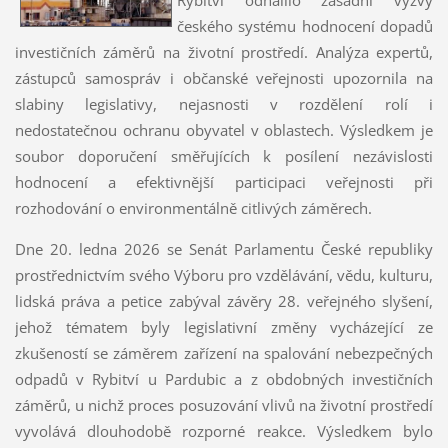
českého systému hodnocení dopadů
investičních záměrů na životní prostředí. Analýza expertů,
zástupců samospráv i občanské veřejnosti upozornila na
slabiny legislativy, nejasnosti v rozdělení rolí i
nedostatečnou ochranu obyvatel v oblastech. Výsledkem je
soubor doporučení směřujících k posílení nezávislosti
hodnocení a efektivnější participaci veřejnosti při
rozhodování o environmentálně citlivých záměrech.
Dne 20. ledna 2026 se Senát Parlamentu České republiky
prostřednictvím svého Výboru pro vzdělávání, vědu, kulturu,
lidská práva a petice zabýval závěry 28. veřejného slyšení,
jehož tématem byly legislativní změny vycházející ze
zkušeností se záměrem zařízení na spalování nebezpečných
odpadů v Rybitví u Pardubic a z obdobných investičních
záměrů, u nichž proces posuzování vlivů na životní prostředí
vyvolává dlouhodobě rozporné reakce. Výsledkem bylo